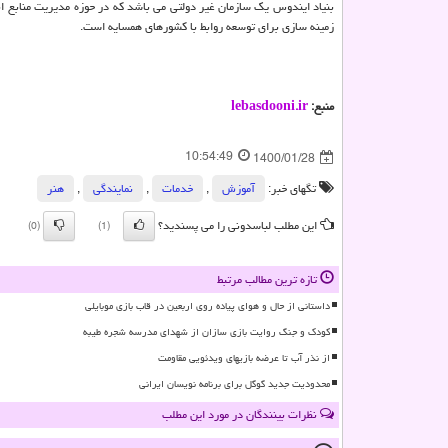
بنیاد ایندوس یک سازمان غیر دولتی می باشد که در حوزه مدیریت منابع ا
زمینه سازی برای توسعه روابط با کشورهای همسایه است.
منبع:
lebasdooni.ir
10:54:49
1400/01/28
تگهای خبر:
آموزش
,
خدمات
,
نمایندگی
,
هنر
این مطلب لباسدونی را می پسندید؟
(0)
(1)
تازه ترین مطالب مرتبط
داستانی از حال و هوای پیاده روی اربعین در قاب بازی موبایلی
کودک و جنگ روایت بازی سازان از شهدای مدرسه شجره طیبه
از نذر آب تا عرضه بازیهای ویدئویی مقاومت
محدودیت جدید گوگل برای برنامه نویسان ایرانی
نظرات بینندگان در مورد این مطلب