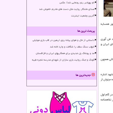
ناو پهپادبر رنو رونمایی شد!، عکس
صدای ماندگار روایت مثل دست های مادرم، خاموش شد
آخرین وضعیت اینترنت
ور همسایه
پربحث ترین ها
د فن آوری
داستانی از حال و هوای پیاده روی اربعین در قاب بازی موبایلی
ای ایران و
شهاب سنگ سقف را شکافت و وارد خانه شد
مد و پوشاک پل جدیدی برای همکاریهای ایران و قزاقستان
لی همچون
کودک و جنگ روایت بازی سازان از شهدای مدرسه شجره طیبه
شهد اشاره
جدیدترین ها
میتوان از
ر گام اول
تفاهمنامه