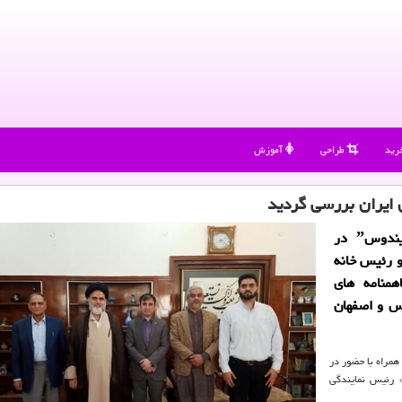
رید
طراحی
آموزش
ی ایران بررسی گردید
به گزارش لباس دونی هیات سازمان غیردولتی ˮایندوسˮ در
و رئیس خانه
همنامه های
ای مشهدمقدس و اصفهان
همراه با حضور در
 رئیس نمایندگی