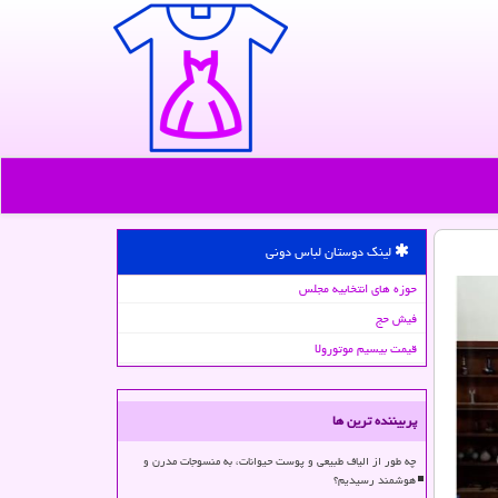
لینک دوستان لباس دونی
حوزه های انتخابیه مجلس
فیش حج
قیمت بیسیم موتورولا
پربیننده ترین ها
چه طور از الیاف طبیعی و پوست حیوانات، به منسوجات مدرن و
هوشمند رسیدیم؟