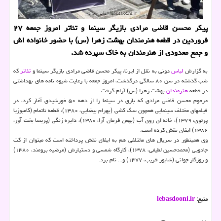
پیکر محسن قاضی مرادی بازیگر سینما و تئاتر امروز جمعه ۲۷
فروردین در قطعه هنرمندان بهشت زهرا (س) با حضور خانواده اش
و جمع معدودی از هنرمندان به خاک سپرده شد.
به گزارش
لباس
دونی به نقل از ایرنا، پیکر محسن قاضی مرادی بازیگر سینما و
تئاتر
که
شب گذشته در سن ۸۰ سالگی درگذشت، امروز جمعه با رعایت شیوه نامه های بهداشتی
در قطعه
هنرمندان
بهشت زهرا (س) آرام گرفت.
مرحوم محسن قاضی مرادی که بازی در سینما را از دهه ۵۰ خورشیدی آغاز کرد، در
فیلمهای مختلف سینمایی همچون سگ کشی (بهرام بیضایی، ۱۳۸۰)، قطعه ناتمام (کامبوزیا
پرتوی، ۱۳۷۹)، خانه ای روی آب (بهمن فرمان آرا، ۱۳۸۰)، دایره زنگی (پریسا بخت آور،
۱۳۸۶) ایفای نقش کرده است.
وی همینطور در سریال های مختلفی هم به ایفای نقش پرداخته است که میتوان از کت
جادویی (محمدحسین لطیفی، ۱۳۷۸)، کارگاه شمسی و دستیارش (مرضیه برومند، ۱۳۸۰)
و روزگار جوانی (شاپور قریب، ۱۳۷۷) و... نام برد.
منبع:
lebasdooni.ir