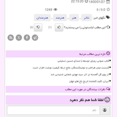
22:15:20
1400/01/27
1249
5
/
5.0
تگهای خبر:
تئاتر
,
هنر
,
هنرمند
,
هنرمندان
این مطلب لباسدونی را می پسندید؟
(0)
(1)
X
تازه ترین مطالب مرتبط
کتاب صوتی رویای توسعه با صدای حسین تسلیمی
گسست میان طراحان و تولیدکنندگان، مانع ارتقاء کیفیت نوشت افزار است
از بوی گل آهسته تر اثر سید مهدی شجاعی شنیدنی شد
ایران، کلید گمشده تاریخ باغ های جهان
نظرات بینندگان در مورد این مطلب
لطفا شما هم
نظر دهید