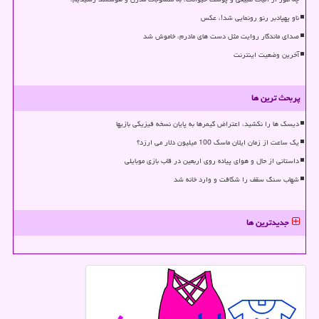
ناو پهپادبر رنو رونمایی شد!، عکس
صدای ماندگار روایت مثل دست های مادرم، خاموش شد
آخرین وضعیت اینترنت
پربحث ترین ها
دیسک ها را نکشید، اعتراض گیمرها به پایان نسخه فیزیکی بازیها
یک ساعت از زمان ایلان ماسک 100 میلیون دلار می ارزد؟
داستانی از حال و هوای پیاده روی اربعین در قاب بازی موبایلی
شهاب سنگ سقف را شکافت و وارد خانه شد
جدیدترین ها