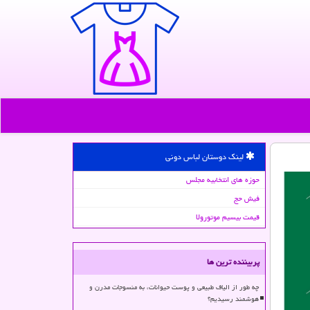
لینک دوستان لباس دونی
حوزه های انتخابیه مجلس
فیش حج
قیمت بیسیم موتورولا
پربیننده ترین ها
چه طور از الیاف طبیعی و پوست حیوانات، به منسوجات مدرن و
هوشمند رسیدیم؟