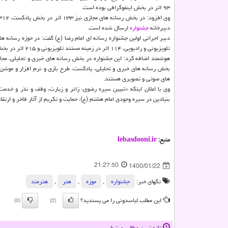
۹۳ اثر در بخش اینفوگرافی بوده است.
دبیرخانه
جشنواره
ارسال شده است.
تلویزیونی و رادیویی، ۱۱۴ اثر در زمینه مستند تلویزیونی و ۲۱۵ اثر در بخش نماهنگ تلویزیونی از طرف
هوشمند اضافه کرد: این جشنواره در بخش رسانه های خبری و تحلیلی، مج
بخش رسانه های خبری و تحلیلی، پادکست، طرح بازی و نرم افزار و موشن گ
های صوتی و تصویری هستند.
وی با اعلان اینکه «تبیین سیره رضوی، زائر و زیارت، وقف و نذر و خد
بنیادین در سیره وجودی امام هشتم (ع)، حمایت و تکریم از آثار فاخر و ارت
منبع:
lebasdooni.ir
21:27:50
1400/01/22
تگهای خبر:
جشنواره
,
موزه
,
هنر
,
هنرمند
این مطلب لباسدونی را می پسندید؟
(0)
(2)
تازه ترین مطالب مرتبط