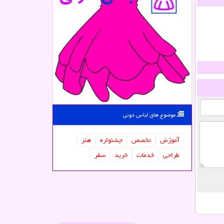
موضوع های لباس دونی
آموزش
تخصص
جشنواره
هنر
طراحی
خدمات
خرید
سفر