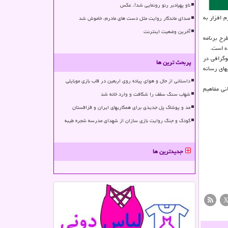
ناو پهپادبر رنو رونمایی شد!، عکس
 گرافی و ۱۶ اثر در بخش طرح بازی و نرم افزار به
صدای ماندگار روایت مثل دست های مادرم، خاموش شد
آخرین وضعیت اینترنت
ن جشنواره رسانه ای امام رضا (ع) گفت: در حوزه رسانه های صوتی و تصویری هم ۴۷۷ اثر در بخش برنامه تلویزیونی، ۲۱۹ اثر در بخش برنامه رادیویی، ۳۸ طرح برنامه
ه است.
وگرافی در
پربحث ترین ها
های رسانه
داستانی از حال و هوای پیاده روی اربعین در قاب بازی موبایلی
نی مفاهیم
شهاب سنگ سقف را شکافت و وارد خانه شد
مد و پوشاک پل جدیدی برای همکاریهای ایران و قزاقستان
کودک و جنگ روایت بازی سازان از شهدای مدرسه شجره طیبه
جدیدترین ها