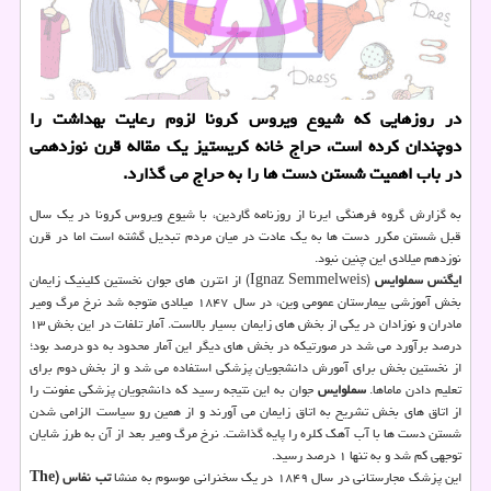
در روزهایی که شیوع ویروس کرونا لزوم رعایت بهداشت را
دوچندان کرده است، حراج خانه کریستیز یک مقاله قرن نوزدهمی
در باب اهمیت شستن دست ها را به حراج می گذارد.
به گزارش گروه فرهنگی ایرنا از روزنامه گاردین، با شیوع ویروس کرونا در یک سال
قبل شستن مکرر دست ها به یک عادت در میان مردم تبدیل گشته است اما در قرن
نوزدهم میلادی این چنین نبود.
ایگنس سملوایس
(Ignaz Semmelweis) از انترن های جوان نخستین کلینیک زایمان
بخش آموزشی بیمارستان عمومی وین، در سال ۱۸۴۷ میلادی متوجه شد نرخ مرگ ومیر
مادران و نوزادان در یکی از بخش های زایمان بسیار بالاست. آمار تلفات در این بخش ۱۳
درصد برآورد می شد در صورتیکه در بخش های دیگر این آمار محدود به دو درصد بود؛
از نخستین بخش برای آمورش دانشجویان پزشکی استفاده می شد و از بخش دوم برای
تعلیم دادن ماماها.
سملوایس
جوان به این نتیجه رسید که دانشجویان پزشکی عفونت را
از اتاق های بخش تشریح به اتاق زایمان می آورند و از همین رو سیاست الزامی شدن
شستن دست ها با آب آهک کلره را پایه گذاشت. نرخ مرگ ومیر بعد از آن به طرز شایان
توجهی کم شد و به تنها ۱ درصد رسید.
این پزشک مجارستانی در سال ۱۸۴۹ در یک سخنرانی موسوم به منشا
تب نفاس (The