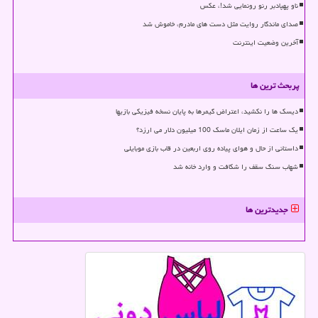
ناو پهپادبر رنو رونمایی شد!، عکس
صدای ماندگار روایت مثل دست های مادرم، خاموش شد
آخرین وضعیت اینترنت
پربحث ترین ها
دیسک ها را نکشید، اعتراض گیمرها به پایان نسخه فیزیکی بازیها
یک ساعت از زمان ایلان ماسک 100 میلیون دلار می ارزد؟
داستانی از حال و هوای پیاده روی اربعین در قاب بازی موبایلی
شهاب سنگ سقف را شکافت و وارد خانه شد
جدیدترین ها