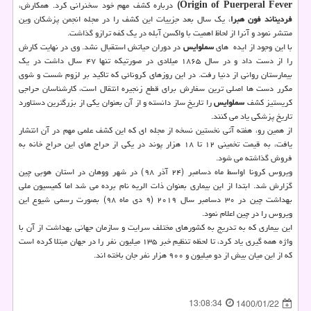
Origin of Puerperal Fever)
درباره کشف مهم خود سخنرانی کرد. همکارش،
فردیناند فون هبرا
، یک سال بعد جزییات این کشف را در مجله انجمن پزشکان وین
منتشر نمود و آنرا از لحاظ اهمیت با واکسن آبله در یک کفه ترازو گذاشت.
با این وجود از ایده ‍ های
سملوایس
در دوران حیاتش استقبال نشد. وی در نهایت کارش
را از دست داد و در سال ۱۸۶۵ میلادی در صورتیکه تنها ۴۷ سال داشت در یک
بیمارستان روانی از دنیا رفت. در این روزهای کرونائی که تاکید بر لزوم شست و شوی
مکرر دست ها اصلی ترین سفارش برای قطع زنجیره انتقال است، کارشناسان حراجی
کریستیز کشف
سملوایس
را تاریخ ساز دانسته و از آن بعنوان یکی از بزرگترین دستاورد
تاریخ پزشکی یاد می کنند.
از همین رو، هفته آتی نخستین نسخه از مجله ای که این کشف علمی مهم در آن انتشار
یافت، به قیمت تخمینی ۱۲ تا ۱۸ هزار پوند در یکی از حراج های این حراج خانه به
فروش گذاشته می شود.
ویروس کرونا اواسط ماه دسامبر (۲۴ آذر ۹۸) در شهر ووهان در استان هوبی چین
گزارش شد. ابتدا از این بیماری بعنوان ذات الریه نام برده می شد اما کمیسیون ملی
بهداشت چین در ۳۰ دسامبر سال ۲۰۱۹ (۹ دی ماه ۹۸) بصورت رسمی شیوع این
ویروس را در چین اعلام نمود.
این بیماری که به تدریج به کشورهای مختلف سرایت و سازمان جهانی بهداشت از آن با
واژه همه گیری یاد کرد، تا لحظه تنظیم خبر ۱۳۵ میلیون نفر را در جهان مبتلا کرده است
که از این میان بیش از دو میلیون و ۹۰۰ هزار نفر جان باخته اند.
13:08:34
1400/01/22