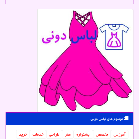
موضوع های لباس دونی
آموزش
تخصص
جشنواره
هنر
طراحی
خدمات
خرید