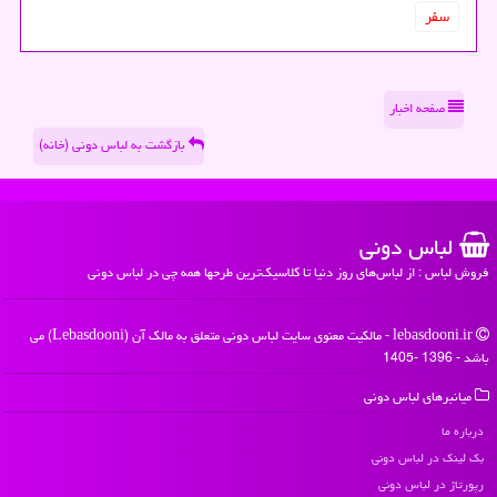
سفر
صفحه اخبار
بازگشت به لباس دونی (خانه)
لباس دونی
فروش لباس : از لباس‌های روز دنیا تا کلاسیک‌ترین طرحها همه چی در لباس دونی
lebasdooni.ir - مالکیت معنوی سایت لباس دونی متعلق به مالک آن (Lebasdooni) می
باشد - 1396 -1405
میانبرهای لباس دونی
درباره ما
بک لینک در لباس دونی
رپورتاژ در لباس دونی