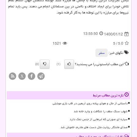
تبادل تجربیات دراین زمینه با چالش ها مبارزه کنند چونکه دشمنان جهان اسلام تمام
تلاش خودرا برای ایجاد اختلاف و ناامنی در بین مسلمانان انجام می دهند. پس باید تمام
نیروها برای مبارزه با این توطئه ها به کار گرفته شود.
13:55:50
1400/01/12
1521
5
/
5.0
تگهای خبر:
سفر
این مطلب لباسدونی را می پسندید؟
(0)
(1)
X
تازه ترین مطالب مرتبط
داستانی از حال و هوای پیاده روی اربعین در قاب بازی موبایلی
شهاب سنگ سقف را شکافت و وارد خانه شد
سیاره ای صورتی که ابرهایی از جنس نمک دارد
صدای ماندگار روایت مثل دست های مادرم، خاموش شد
نظرات بینندگان در مورد این مطلب