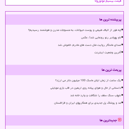
قیمت بیسیم موتورولا
پربیننده ترین ها
چه طور از الیاف طبیعی و پوست حیوانات، به منسوجات مدرن و هوشمند رسیدیم؟
ناو پهپادبر رنو رونمایی شد!، عکس
صدای ماندگار روایت مثل دست های مادرم، خاموش شد
آخرین وضعیت اینترنت
پربحث ترین ها
یک ساعت از زمان ایلان ماسک 100 میلیون دلار می ارزد؟
داستانی از حال و هوای پیاده روی اربعین در قاب بازی موبایلی
شهاب سنگ سقف را شکافت و وارد خانه شد
مد و پوشاک پل جدیدی برای همکاریهای ایران و قزاقستان
جدیدترین ها