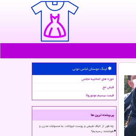
لینک دوستان لباس دونی
حوزه های انتخابیه مجلس
فیش حج
قیمت بیسیم موتورولا
پربیننده ترین ها
چه طور از الیاف طبیعی و پوست حیوانات، به منسوجات مدرن و
هوشمند رسیدیم؟