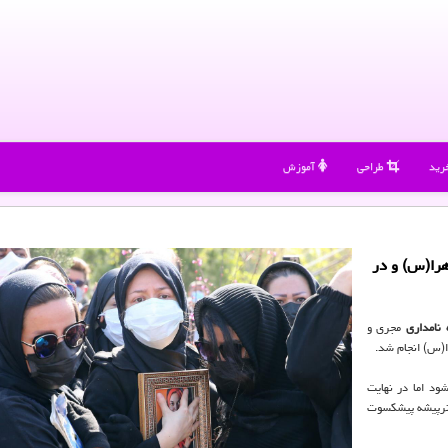
رید
طراحی
آموزش
هرا(س) و در
 نامداری
مجری و
س) انجام شد.
ود اما در نهایت
هنرپیشه پیشکسوت