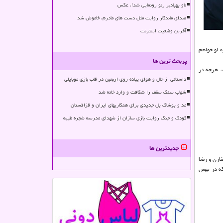
ناو پهپادبر رنو رونمایی شد!، عکس
صدای ماندگار روایت مثل دست های مادرم، خاموش شد
آخرین وضعیت اینترنت
 او خواهم
پربحث ترین ها
. هرچه در
داستانی از حال و هوای پیاده روی اربعین در قاب بازی موبایلی
شهاب سنگ سقف را شکافت و وارد خانه شد
مد و پوشاک پل جدیدی برای همکاریهای ایران و قزاقستان
کودک و جنگ روایت بازی سازان از شهدای مدرسه شجره طیبه
جدیدترین ها
اری و رضا
شبکه یک آغاز به فعالیت کردکه تا ۴ سال ادامه داشت که در بهمن