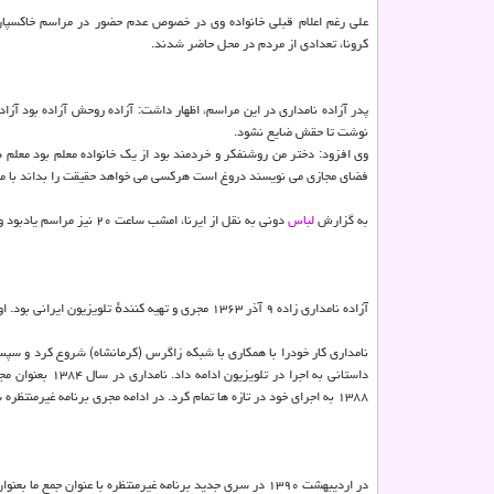
علی رغم اعلام قبلی خانواده وی در خصوص عدم حضور در مراسم خاکسپا
کرونا، تعدادی از مردم در محل حاضر شدند.
پدر آزاده نامداری در این مراسم، اظهار داشت: آزاده روحش آزاده بود آزا
نوشت تا حقش ضایع نشود.
وی افزود: دختر من روشنفکر و خردمند بود از یک خانواده معلم بود معلم
فضای مجازی می نویسند دروغ است هرکسی می خواهد حقیقت را بداند با م
به گزارش
لباس
دونی به نقل از ایرنا، امشب ساعت ۲۰ نیز مراسم یادبود وی به صورت آنلاین برگزار می گردد.
آزاده نامداری زاده ۹ آذر ۱۳۶۳ مجری و تهیه کنندهٔ تلویزیون ایرانی بود. او با اجرا در برنامه تازه ها در سیمای خانواده به شهرت رسید.
نامداری کار خودرا با همکاری با شبکه زاگرس (کرمانشاه) شروع کرد و سپس
۱۳۸۸ به اجرای خود در تازه ها تمام کرد. در ادامه مجری برنامه غیرمنتظره شد.
در اردیبهشت ۱۳۹۰ در سری جدید برنامه غیرمنتظره با عنوان جمع ما بعنوان مجری حضور پیدا کرد.