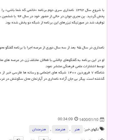
با شروع سال ۱۳۹۲ نامداری سری دوم برنامه «خانمی که شما
پخش گردید. ین مجر
توقیف شد در صورتیکه تیزرهای این برنامه از شبکه دو پخش شده بود.
نامداری در سال ۹۵ بعد از سه سال دوری از عرصه اجرا با برنامه گفتگو محور آبان بر روی شبکه آپارات مجدداً به صحنه بازگشت.
او در این برنامه به گفتگوهای چالشی با فعالان مختلف زن در عرصه های مخ
توسط انتشارات علمی فرهنگی منتشر نمود.
گذشته است. پیکر بی جان آزاده نامداری در آپارتمان محل سکونتش در غ
00:34:09
1400/01/10
تگهای خبر:
هنر
,
هنرمند
,
هنرمندان