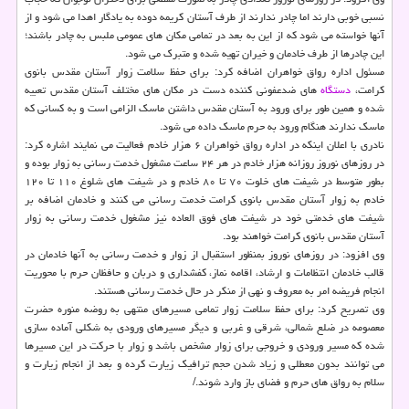
نسبی خوبی دارند اما چادر ندارند از طرف آستان کریمه دوده به یادگار اهدا می شود و از
آنها خواسته می شود که از این به بعد در تمامی مکان های عمومی ملبس به چادر باشند؛
این چادرها از طرف خادمان و خیران تهیه شده و متبرک می شود.
مسئول اداره رواق خواهران اضافه کرد: برای حفظ سلامت زوار آستان مقدس بانوی
کرامت،
دستگاه
های ضدعفونی کننده دست در مکان های مختلف آستان مقدس تعبیه
شده و همین طور برای ورود به آستان مقدس داشتن ماسک الزامی است و به کسانی که
ماسک ندارند هنگام ورود به حرم ماسک داده می شود.
نادری با اعلان اینکه در اداره رواق خواهران ۶ هزار خادم فعالیت می نمایند اشاره کرد:
در روزهای نوروز روزانه هزار خادم در هر ۲۴ ساعت مشغول خدمت رسانی به زوار بوده و
بطور متوسط در شیفت های خلوت ۷۰ تا ۸۰ خادم و در شیفت های شلوغ ۱۱۰ تا ۱۲۰
خادم به زوار آستان مقدس بانوی کرامت خدمت رسانی می کنند و خادمان اضافه بر
شیفت های خدمتی خود در شیفت های فوق العاده نیز مشغول خدمت رسانی به زوار
آستان مقدس بانوی کرامت خواهند بود.
وی افزود: در روزهای نوروز بمنظور استقبال از زوار و خدمت رسانی به آنها خادمان در
قالب خادمان انتظامات و ارشاد، اقامه نماز، کفشداری و دربان و حافظان حرم با محوریت
انجام فریضه امر به معروف و نهی از منکر در حال خدمت رسانی هستند.
وی تصریح کرد: برای حفظ سلامت زوار تمامی مسیرهای منتهی به روضه منوره حضرت
معصومه در ضلع شمالی، شرقی و غربی و دیگر مسیرهای ورودی به شکلی آماده سازی
شده که مسیر ورودی و خروجی برای زوار مشخص باشد و زوار با حرکت در این مسیرها
می توانند بدون معطلی و زیاد شدن حجم ترافیک زیارت کرده و بعد از انجام زیارت و
سلام به رواق های حرم و فضای باز وارد شوند./