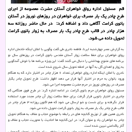
قم مسئول اداره رواق خواهران آستان حضرت معصومه از اجرای
طرح چادر یک بار مصرف برای خواهران در روزهای نوروز در آستان
بانوی کرامت آگاهی داد و اضافه کرد: در حال حاضر روزانه سه
هزار چادر در قالب طرح چادر یک بار مصرف به زوار بانوی کرامت
تحویل داده می شود.
به گزارش عصر چهارشنبه ایرنا، فاطمه نادری طی گفت وگویی با اعلان اینکه خادمان اداره
رواق خواهران برای حفظ سلامت زوار آستان مقدس بانوی کرامت در روزهای سال نو
برنامه های متنوع بهداشتی را دنبال می کنند گفت: این ویژه برنامه ها با خوش آمدگویی
به زوار و اهدای گل به آنها در لحظه تحویل سال شروع شده است.
نادری با اعلان اینکه اداره رواق خواهران تعداد ۶ هزار چادر در اختیار دارد که به هنگام
ورود بانوان به حرم در اختیار آنها قرار می دهد اظهار داشت: طرح تحویل چادر یکبار
مصرف در روزهای نوروز در حرم حضرت معصومه اجرا می شود.
مسئول رواق خواهران حرم بانوی کرامت در ادامه اشاره کرد: در طرح فوق هنگامی که
چادری در اختیار بانویی قرار گرفت برای حفظ سلامت زوار آن چادر مجدد مورد استفاده
قرار نگرفته و برای شست و شو ارسال می شود که هم اکنون روزانه ۳ هزار چادر در
قالب طرح چادر یک بار مصرف به زوار بانوی کرامت تحویل داده می شود.
نادری همین طور از توزیع کتابچه های در رابطه با موضوع حجاب و عفاف به هنگام تحویل
چادر به خواهران یاد و عنوان کرد: در این کتابچه ها احادیث با محوریت حجاب و عفاف و
آثار پاکدامنی تبیین شده است.
وی افزود: در روزهای نوروز تعدادی چادر به صورت مقطعی برای دختران نوجوان که حجاب