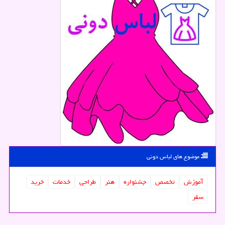
موضوع های لباس دونی
آموزش
تخصص
جشنواره
هنر
طراحی
خدمات
خرید
سفر