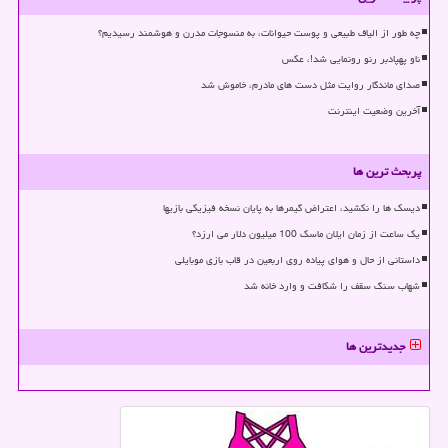
چه طور از الیاف طبیعی و پوست حیوانات، به منسوجات مدرن و هوشمند رسیدیم؟
ناو پهپادبر رنو رونمایی شد!، عکس
صدای ماندگار روایت مثل دست های مادرم، خاموش شد
آخرین وضعیت اینترنت
پربحث ترین ها
دیسک ها را نکشید، اعتراض گیمرها به پایان نسخه فیزیکی بازیها
یک ساعت از زمان ایلان ماسک 100 میلیون دلار می ارزد؟
داستانی از حال و هوای پیاده روی اربعین در قاب بازی موبایلی
شهاب سنگ سقف را شکافت و وارد خانه شد
جدیدترین ها