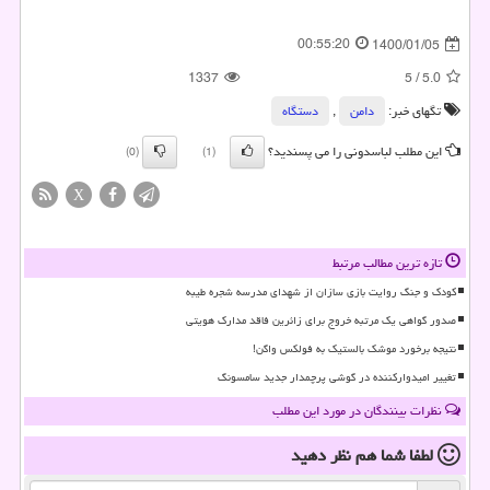
00:55:20
1400/01/05
1337
5
/
5.0
تگهای خبر:
دامن
,
دستگاه
این مطلب لباسدونی را می پسندید؟
(0)
(1)
X
تازه ترین مطالب مرتبط
کودک و جنگ روایت بازی سازان از شهدای مدرسه شجره طیبه
صدور گواهی یک مرتبه خروج برای زائرین فاقد مدارک هویتی
نتیجه برخورد موشک بالستیک به فولکس واگن!
تغییر امیدوارکننده در گوشی پرچمدار جدید سامسونگ
نظرات بینندگان در مورد این مطلب
لطفا شما هم
نظر دهید