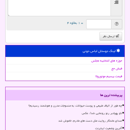
= ۱ بعلاوه ۴
ارسال نظر
لینک دوستان لباس دونی
حوزه های انتخابیه مجلس
فیش حج
قیمت بیسیم موتورولا
پربیننده ترین ها
چه طور از الیاف طبیعی و پوست حیوانات، به منسوجات مدرن و هوشمند رسیدیم؟
ناو پهپادبر رنو رونمایی شد!، عکس
صدای ماندگار روایت مثل دست های مادرم، خاموش شد
آخرین وضعیت اینترنت