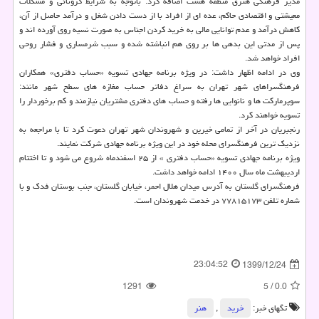
مدیر فرهنگی هنری منطقه هشت اضافه کرد: باتوجه به شرایط کرونائی و مشکلات
معیشتی و اقتصادی حاکم، عده ای از افراد با از دست دادن شغل و درآمد حاصل از آن،
کاهش درآمد و عدم توانایی مالی به خرید کردن اجناس به صورت نسیه روی آورده اند و
پس از مدتی این بدهی ها بر روی هم انباشته شده و سبب شرمساری و فشار روحی
افراد خواهد شد.
وی در ادامه اظهار داشت: در ویژه برنامه جهادی تسویه «حساب دفتری» همکاران
فرهنگسراهای شهر تهران به سراغ دفاتر حساب مغازه های سطح شهر مانند:
سوپرمارکت ها و نانوایی ها رفته و حساب های دفتری مشتریان نیازمند و کم برخوردار را
تسویه خواهند کرد.
رنجبریان در آخر از تمامی خیرین و شهروندان شهر تهران دعوت کرد تا با مراجعه به
نزدیک ترین فرهنگسرای محله خود در این ویژه برنامه جهادی شرکت نمایند.
ویژه برنامه جهادی تسویه «حساب دفتری » از ۲۵ اسفندماه شروع می شود و تا اختتام
اردیبهشت ماه سال ۱۴۰۰ ادامه خواهد داشت.
فرهنگسرای گلستان به آدرس میدان هلال احمر، خیابان گلستان، جنب بوستان فدک و با
شماره تلفن ۷۷۸۱۵۱۷۳ در خدمت شهروندان است.
23:04:52
1399/12/24
1291
5
/
0.0
تگهای خبر:
خرید
,
هنر