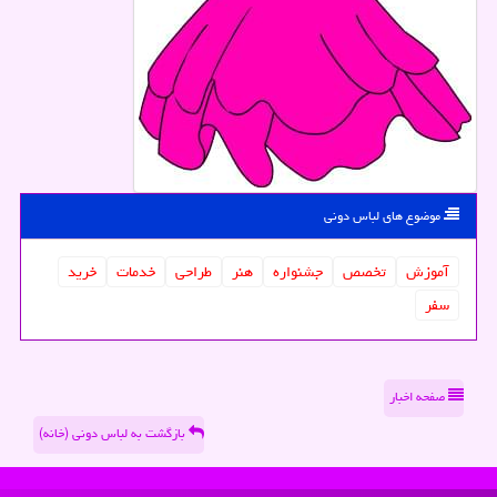
موضوع های لباس دونی
آموزش
تخصص
جشنواره
هنر
طراحی
خدمات
خرید
سفر
صفحه اخبار
بازگشت به لباس دونی (خانه)