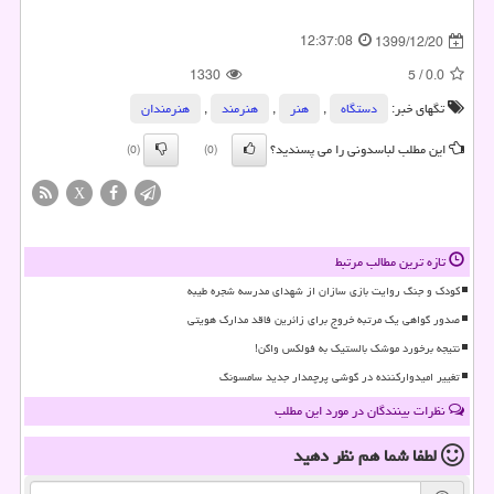
12:37:08
1399/12/20
1330
5
/
0.0
تگهای خبر:
دستگاه
,
هنر
,
هنرمند
,
هنرمندان
این مطلب لباسدونی را می پسندید؟
(0)
(0)
X
تازه ترین مطالب مرتبط
کودک و جنگ روایت بازی سازان از شهدای مدرسه شجره طیبه
صدور گواهی یک مرتبه خروج برای زائرین فاقد مدارک هویتی
نتیجه برخورد موشک بالستیک به فولکس واگن!
تغییر امیدوارکننده در گوشی پرچمدار جدید سامسونگ
نظرات بینندگان در مورد این مطلب
لطفا شما هم
نظر دهید