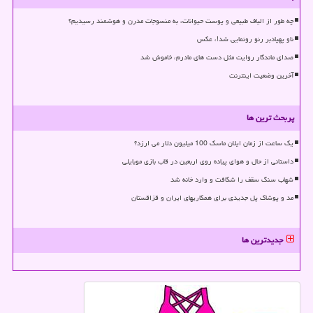
چه طور از الیاف طبیعی و پوست حیوانات، به منسوجات مدرن و هوشمند رسیدیم؟
ناو پهپادبر رنو رونمایی شد!، عکس
صدای ماندگار روایت مثل دست های مادرم، خاموش شد
آخرین وضعیت اینترنت
پربحث ترین ها
یک ساعت از زمان ایلان ماسک 100 میلیون دلار می ارزد؟
داستانی از حال و هوای پیاده روی اربعین در قاب بازی موبایلی
شهاب سنگ سقف را شکافت و وارد خانه شد
مد و پوشاک پل جدیدی برای همکاریهای ایران و قزاقستان
جدیدترین ها