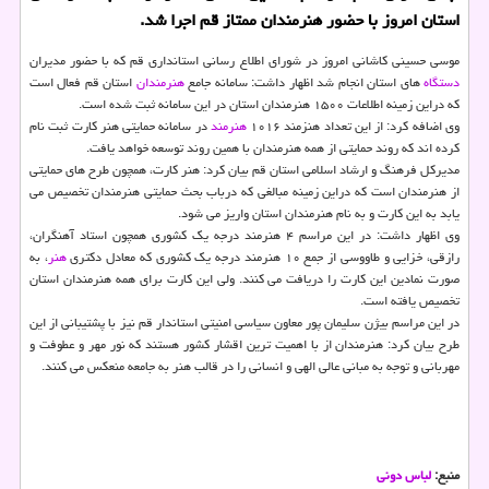
استان امروز با حضور هنرمندان ممتاز قم اجرا شد.
موسی حسینی کاشانی امروز در شورای اطلاع رسانی استانداری قم که با حضور مدیران
دستگاه
های استان انجام شد اظهار داشت: سامانه جامع
هنرمندان
استان قم فعال است
که دراین زمینه اطلاعات ۱۵۰۰ هنرمندان استان در این سامانه ثبت شده است.
وی اضافه کرد: از این تعداد هنزمند ۱۰۱۶
هنرمند
در سامانه حمایتی هنر کارت ثبت نام
کرده اند که روند حمایتی از همه هنرمندان با همین روند توسعه خواهد یافت.
مدیرکل فرهنگ و ارشاد اسلامی استان قم بیان کرد: هنر کارت، همچون طرح های حمایتی
از هنرمندان است که دراین زمینه مبالغی که درباب بحث حمایتی هنرمندان تخصیص می
یابد به این کارت و به نام هنرمندان استان واریز می شود.
وی اظهار داشت: در این مراسم ۴ هنرمند درجه یک کشوری همچون استاد آهنگران،
رازقی، خزایی و طاووسی از جمع ۱۰ هنرمند درجه یک کشوری که معادل دکتری
هنر
، به
صورت نمادین این کارت را دریافت می کنند. ولی این کارت برای همه هنرمندان استان
تخصیص یافته است.
در این مراسم بیژن سلیمان پور معاون سیاسی امنیتی استاندار قم نیز با پشتیبانی از این
طرح بیان کرد: هنرمندان از با اهمیت ترین اقشار کشور هستند که نور مهر و عطوفت و
مهربانی و توجه به مبانی عالی الهی و انسانی را در قالب هنر به جامعه منعکس می کنند.
منبع:
لباس دونی