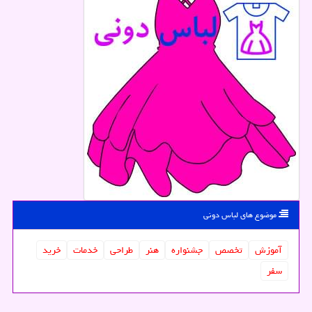
موضوع های لباس دونی
آموزش
تخصص
جشنواره
هنر
طراحی
خدمات
خرید
سفر