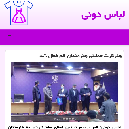
لباس دونی
منو
هنركارت حمایتی هنرمندان قم فعال شد
لباس دونی: قم مراسم نمادین اعطای «هنرکارت» به هنرمندان