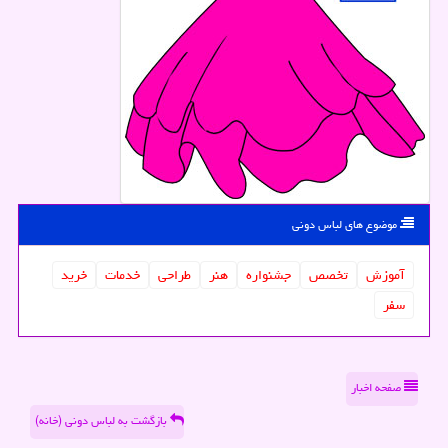
موضوع های لباس دونی
آموزش
تخصص
جشنواره
هنر
طراحی
خدمات
خرید
سفر
صفحه اخبار
بازگشت به لباس دونی (خانه)