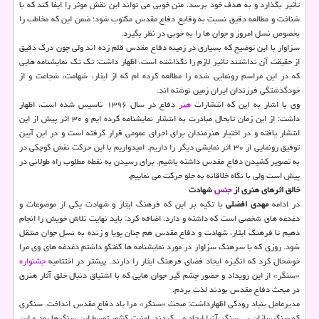
تأثیر بگذارد و به هدف خود برسد. متن خوبی می تواند این نقش موثر را ایفا کند که با
شناخت و مطالعه دقیق نسبت به وقایع دفاع مقدس مکتوب شود؛ ضمن این که مخاطب را
بخصوص نسل امروز و جوان ها را به خوبی در نظر بگیرد.
سزاوار با این توضیح که بسیاری در زمینه دفاع مقدس قلم زده اند ولی چون درک دقیق
از حقیقت آن نداشتند تأثیر لازم را نگذاشته است، اظهار داشت: تک تک نمایشنامه هایی
که در این مراسم رونمایی شده را مطالعه کرده ام که از ایثار، شهامت، شجاعت و از
خودگذشتگی فرزندان ایران زمین نوشته اند.
وی با اشار به این که انتشارات
هنر
دفاع در سال ۱۳۹۶ تاسیس شده است، اظهار
داشت: از این زمان تابحال مبادرت به انتشار نمایشنامه کرده ایم و ۳۰ اثر پیش از این
انتشار یافته و در اختیار هنرمندان برای اجرای عمومی قرار گرفته است و در این آیین
توفیق رونمایی از ۳۰ اثر نمایشی دیگر را داریم. امیدواریم با این حرکت نقش کوچکی در
به تصویر کشیدن دفاع مقدس داشته باشیم. برای رسیدن به نقطه مطلوب راه طولانی در
پیش است ولی با نگاه خلاقانه به جلو حرکت می نماییم.
خالق اثرهای هنری از
جنس
شهادت
در ادامه
مهدی افضلی
با تکیه بر این که فرهنگ ایثار و شهادت یکی از موضوعات و
دغدغه های شخصی است که داشته و دارد، اضافه کرد: باید نهایت تلاش خویش را انجام
دهیم تا فرهنگ ایثار، شهادت و دفاع مقدس هم چنان پویا و زنده به نسل جوان منتقل
شود. روزی که با سرهنگ سزاوار در مورد نمایشنامه ها گفتگو داشتم دغدغه های وی مرا
خوشحال کرد که انگیزه ایجاد فضای فرهنگ ایثار را دارند. پیشتر در اختتامیه
جشنواره
«سنگر» از این رویداد و حضور چشم گیر جوان هایی که با اشتیاق دنبال خلق آثار هنری
در مبحث دفاع مقدس بودند لذت بردم.
مدیرعامل بنیاد رودکی اظهارداشت: مبحث «سنگر» مرا یاد دفاع مقدس انداخت. سنگری
که سنگرسازان بی سنگر آنرا ایجاد می کردند. امنیت کشور توسط این سنگرها بود و این