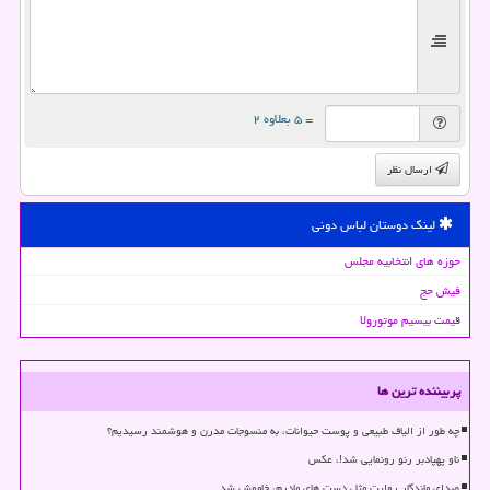
= ۵ بعلاوه ۲
ارسال نظر
لینک دوستان لباس دونی
حوزه های انتخابیه مجلس
فیش حج
قیمت بیسیم موتورولا
پربیننده ترین ها
چه طور از الیاف طبیعی و پوست حیوانات، به منسوجات مدرن و هوشمند رسیدیم؟
ناو پهپادبر رنو رونمایی شد!، عکس
صدای ماندگار روایت مثل دست های مادرم، خاموش شد