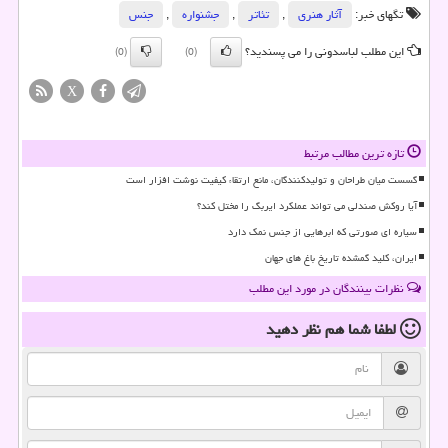
تگهای خبر:
آثار هنری
,
تئاتر
,
جشنواره
,
جنس
این مطلب لباسدونی را می پسندید؟
(0)
(0)
X
تازه ترین مطالب مرتبط
گسست میان طراحان و تولیدکنندگان، مانع ارتقاء کیفیت نوشت افزار است
آیا روکش صندلی می تواند عملکرد ایربگ را مختل کند؟
سیاره ای صورتی که ابرهایی از جنس نمک دارد
ایران، کلید گمشده تاریخ باغ های جهان
نظرات بینندگان در مورد این مطلب
لطفا شما هم
نظر دهید