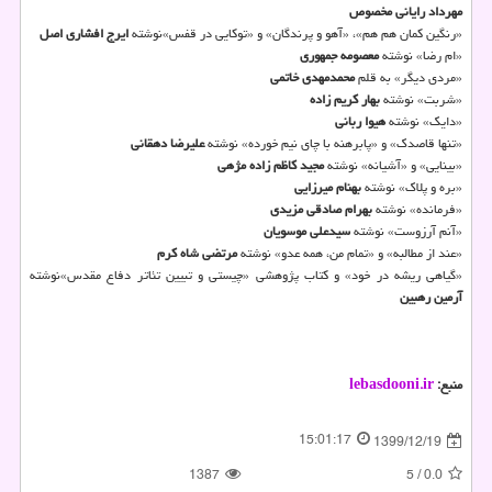
مهرداد رایانی مخصوص
«رنگین کمان هم هم»، «آهو و پرندگان» و «توکایی در قفس»نوشته
ایرج افشاری اصل
«ام رضا» نوشته
معصومه جمهوری
«مردی دیگر» به قلم
محمدمهدی خاتمی
«شربت» نوشته
بهار کریم زاده
«دایک» نوشته
هیوا ربانی
«تنها قاصدک» و «پابرهنه با چای نیم خورده» نوشته
علیرضا دهقانی
«بینایی» و «آشیانه» نوشته
مجید کاظم زاده مژهی
«بره و پلاک» نوشته
بهنام میرزایی
«فرمانده» نوشته
بهرام صادقی مزیدی
«آنم آرزوست» نوشته
سیدعلی موسویان
«عند از مطالبه» و «تمام من، همه عدو» نوشته
مرتضی شاه کرم
«گیاهی ریشه در خود» و کتاب پژوهشی «چیستی و تبیین تئاتر دفاع مقدس»نوشته
آرمین رهبین
منبع:
lebasdooni.ir
15:01:17
1399/12/19
1387
5
/
0.0