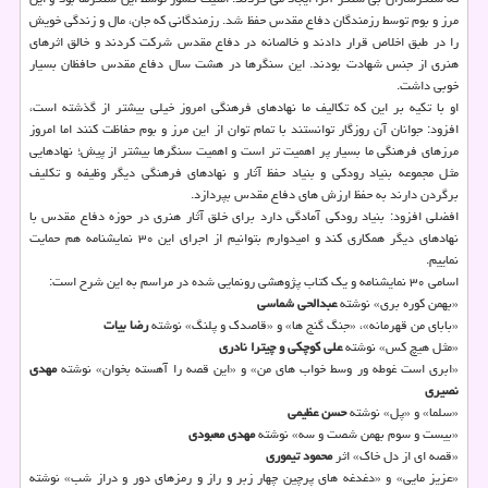
مرز و بوم توسط رزمندگان دفاع مقدس حفظ شد. رزمندگانی که جان، مال و زندگی خویش
را در طبق اخلاص قرار دادند و خالصانه در دفاع مقدس شرکت کردند و خالق اثرهای
هنری از جنس شهادت بودند. این سنگرها در هشت سال دفاع مقدس حافظان بسیار
خوبی داشت.
او با تکیه بر این که تکالیف ما نهادهای فرهنگی امروز خیلی بیشتر از گذشته است،
افزود: جوانان آن روزگار توانستند با تمام توان از این مرز و بوم حفاظت کنند اما امروز
مرزهای فرهنگی ما بسیار پر اهمیت تر است و اهمیت سنگرها بیشتر از پیش؛ نهادهایی
مثل مجموعه بنیاد رودکی و بنیاد حفظ آثار و نهادهای فرهنگی دیگر وظیفه و تکلیف
برگردن دارند به حفظ ارزش های دفاع مقدس بپردازد.
افضلی افزود: بنیاد رودکی آمادگی دارد برای خلق آثار هنری در حوزه دفاع مقدس با
نهادهای دیگر همکاری کند و امیدوارم بتوانیم از اجرای این ۳۰ نمایشنامه هم حمایت
نماییم.
اسامی ۳۰ نمایشنامه و یک کتاب پژوهشی رونمایی شده در مراسم به این شرح است:
«بهمن کوره بری» نوشته
عبدالحی شماسی
«بابای من قهرمانه»، «جنگ گنج ها» و «قاصدک و پلنگ» نوشته
رضا بیات
«مثل هیچ کس» نوشته
علی کوچکی و چیترا نادری
«ابری است غوطه ور وسط خواب های من» و «این قصه را آهسته بخوان» نوشته
مهدی
نصیری
«سلما» و «پل» نوشته
حسن عظیمی
«بیست و سوم بهمن شصت و سه» نوشته
مهدی معبودی
«قصه ای از دل خاک» اثر
محمود تیموری
«عزیز مایی» و «دغدغه های پرچین چهار زبر و راز و رمزهای دور و دراز شب» نوشته