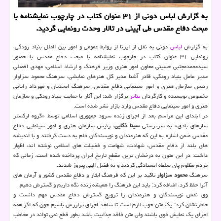
به گزارش لباس دونی از ۳۱ عنوان کتاب در چارچوب نمایشنامه با
مبحث دفاع مقدس طی آیینی در تالار وحدت رونمایی گردید.
به گزارش
لباس
دونی به نقل از ایرنا از روابط عمومی و امور بین الملل بنیاد رودکی،
رونمایی ۳۱ عنوان کتاب در چارچوب نمایشنامه با مبحث دفاع مقدس با حضور
سیدمحمدمجتبی حسینی معاون امور هنری وزیر فرهنگ و ارشاد اسلامی، مهدی افضلی
مدیر عامل بنیاد رودکی، قادر آشنا مدیر کل هنرهای نمایشی، سرهنگ محمود سزاوار
رئیس سازمان هنری و امور سینمایی دفاع مقدس، سرهنگ امجدیان و مهرداد رایانی
مخصوص نویسنده و کارگردان
تئاتر
برگزار شد؛ این آثار با حمایت بنیاد رودکی و سازمان
هنری و امور سینمایی دفاع مقدس وارد بازار نشر شده است.
در ابتدای این مراسم بعد از اجرای زنده سرود جمهوری اسلامی توسط «گروه ارکستر
سازهای بادی» به سرپرستی
سینا ذکایی
، رئیس سازمان هنری و امور سینمایی دفاع
مقدس ضمن اشاره به این که هنرمندان و نویسندگان قلم به دست گرفتند و با اندیشه
های بلند از دفاع مقدس، شهادت، شهامت و فضیلت های اسلامی نوشته اند، اظهار
داشت: در این متون به درخشان ترین مقطع تاریخ ایران پرداخته شده است. زمانی که
مردم مظلوم پای سلطه ایستادگی کردند و به فضل الهی پیروز شدند.
سرهنگ
محمود سزاوار
تاکید بر این که فرهنگ ایثار و دفاع مقدس کشور و آرمان های
آنرا حفظ کرد، اضافه کرد: باید این فرهنگ را همیشه زنده نگه داریم و گسترش دهیم.
وی نقش نویسندگان و هنرمندان را ترویج گسترش دفاع مقدس مهم دانست و
خاطرنشان کرد: یک متن خوب لازم است تا شاهد اجرای پرارزش باشیم چون که اگر همه
اجزای یک نمایش قوی باشند ولی متن فاقد جذابیت باشد بطور قطع نمی تواند در مخاطب