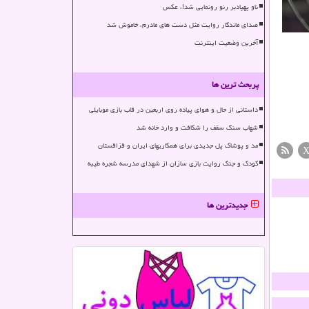
ناو پهپادبر رنو رونمایی شد!، عکس
صدای ماندگار روایت مثل دست های مادرم، خاموش شد
آخرین وضعیت اینترنت
پربحث ترین ها
داستانی از حال و هوای پیاده روی اربعین در قاب بازی موبایلی
شهاب سنگ سقف را شکافت و وارد خانه شد
مد و پوشاک پل جدیدی برای همکاریهای ایران و قزاقستان
کودک و جنگ روایت بازی سازان از شهدای مدرسه شجره طیبه
جدیدترین ها