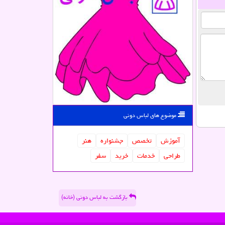
موضوع های لباس دونی
آموزش
تخصص
جشنواره
هنر
طراحی
خدمات
خرید
سفر
بازگشت به لباس دونی (خانه)