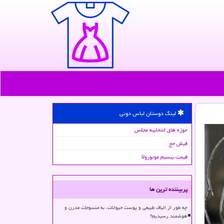
لینک دوستان لباس دونی
حوزه های انتخابیه مجلس
فیش حج
قیمت بیسیم موتورولا
پربیننده ترین ها
چه طور از الیاف طبیعی و پوست حیوانات، به منسوجات مدرن و
هوشمند رسیدیم؟