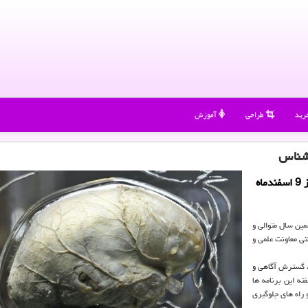
رید
طراحی
آموزش
بشناس
ششمین هفته آگاهی از مغز با شعار ˮمغزت را بشناسˮ از 9 اسفندماه
مین سال متوالی و
تی معاونت علمی و
ی، گسترش آگاهی و
ه این برنامه ها
و راه های جلوگیری