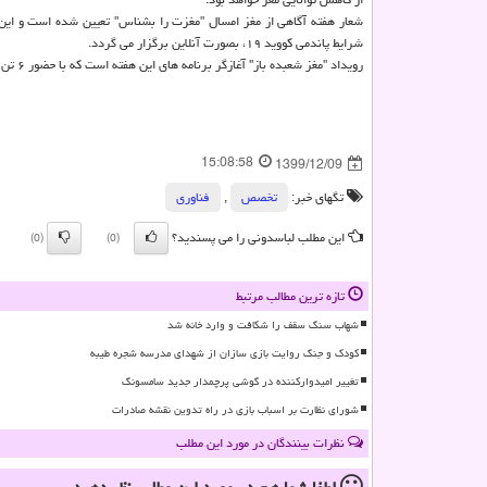
شعار هفته آگاهی از مغز امسال "مغزت را بشناس" تعیین شده است و این ر
شرایط پاندمی کووید ۱۹، بصورت آنلاین برگزار می گردد.
رویداد "مغز شعبده باز" آغازگر برنامه های این هفته است که با حضور ۶ تن از متخصصان و کارشناسان حوزه دانش مغز، بصورت عمومی و رایگان برگزار می گردد.
15:08:58
1399/12/09
تگهای خبر:
تخصص
,
فناوری
این مطلب لباسدونی را می پسندید؟
(0)
(0)
تازه ترین مطالب مرتبط
شهاب سنگ سقف را شکافت و وارد خانه شد
کودک و جنگ روایت بازی سازان از شهدای مدرسه شجره طیبه
تغییر امیدوارکننده در گوشی پرچمدار جدید سامسونگ
شورای نظارت بر اسباب بازی در راه تدوین نقشه صادرات
نظرات بینندگان در مورد این مطلب