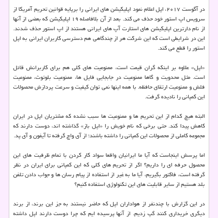
در آگوست ۲۰۱۷، اپل اعلام نمود اپلیكیشن های ایرانی را برپایه قوانین تحریم آمریكا از
سرویس اپ استور خود حذف می كند. بعد از آن بلافاصله ۱۹ اپلیك‍یشن كه بعضی از آنها
از نام دارترین اپلیكیشن های استارت آپ های ایرانی هستند از اپ استور حذف شدند.
این در شرایطی است كه این شركت هر از چندگاهی هم دسترسی كاربران ایرانی به اپل
استور را قطع می كند.
«اپل» علاوه بر اینكه گران قیمت است، ممنوعیت های كلی هم برای كاربرانش قائل
است. مثل محدویت و گاها ممنوعیت در جابجایی فایل ها، ممنوعیت بلوتوث، ممنوعیت
فلش و ممنوعیت ارتقای حافظه. با همه اینها نمی توان كیفیت و سرعت پردازش محصولات
این كمپانی را نادیده گرفت.
البته هیچ كدام از این تحریم ها و ممنوعیت ها سبب نشده كه مشتریان اپل در ایران
كاهش پیدا كند. حتی برخی كه نام خویش را «اپل باز» گذاشته اند، دوست دارند كه
مجموعه كاملی از محصولات این كمپانی را داشته باشند؛ از آی واچ گرفته تا آیفون و آی پد.
اما پرسش اینجاست كه آیا ما ایرانیان واقعا سواد كار كردن با تمام ظرفیت های این
محصول حرفه ای را داریم؟ اگر از تحریم های كلی كه این كمپانی برای ایران در نظر
گرفته است، فاكتور بگیریم، آیا ما به غیر از استفاده از پیام رسان ها و جواب دادن تلفن
بلد هستیم از سایر قابلیت های این تكنولوژی استفاده كنیم؟
در این گزارش با چندنفر از هواداران اپل كه حاضر نیستند به جز این برند، از برند
دیگری خریداری كنند گپ زدیم. از آنها پرسیده ایم كه چرا دوست دارند اپل داشته