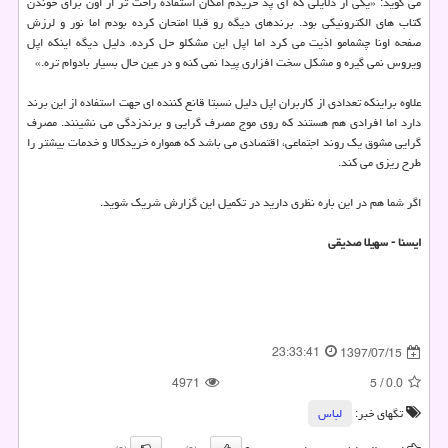
می گوید: «یكی از دلایلی كه آی پد خریدم امكان استفاده راحت تر از اون برای خوندن
كتاب های الكترونیكی بود. برندهای دیگه رو قبلا امتحان كرده بودم اما نور و لرزش
صفحه اونا چشمامو اذیت می كرد اما اپل این مشكلو حل كرده. دلیل دیگه اینكه اپل
ویروس نمی گیره و مشكل سخت افزاری پیدا نمی كنه و در عین حال بسیار بادوام تره.»
علاوه براینكه تعدادی از كاربران اپل دلیل نسبتا قانع كننده ای جهت استفاده از این برند
دارد اما افرادی هم هستند كه روی موج مصرف گرایی و برندزدگی می نشینند. مصرف
گرایی مشوق یك روند اجتماعی، اقتصادی می باشد كه همواره خریدكالا و خدمات بیشتر را
طرح ریزی می كند.
اگر شما هم در این باره نظری دارید در تكمیل این گزارش شریك شوید.
ایسنا - سهیلا صدیقی
23:33:41
1397/07/15
4971
5
/
0.0
تگهای خبر:
لباس