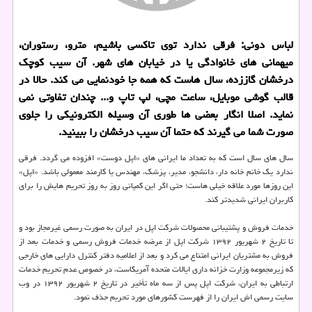
لباس دونی: فرقی ندارد توی تاكسی باشیم، مترو، رستوران،
میهمانی های خانوادگی یا در خیابان های شهر. آن سیب كوچك
درخشان گاززده، سال هاست كه همه جا خودنمایی می كند. حالا در
قالب گوشی موبایل، ساعت مچی، لپ تاپ و... چندان تفاوتی نمی
نماید. اصلا انگار بعضی ها طوری آن وسیله الكترونیكی را جلوی
صورت شما می گیرند كه حتما آن سیب درخشان را ببینید.
سال های سال است كه به تعداد ما ایرانی های «اپل دوست» افزوده می گردد. فرقی
ندارد یك خانم خانه دار، دانشجو، مدیر، پزشك، مهندس یا كارمند معمولی باشد. «اپل»
این روزها مورد علاقه خیلی هاست؛ حتی اگر این كمپانی روز به روز تحریم هایش را برای
كاربران ایرانی شدیدتر كند.
خدمات فروش و پشتیبانی محصولات شركت اپل در ایران به صورت رسمی غیرمجاز بود و
تا تاریخ ۲ شهریور ۱۳۹۲ شركت اپل از عرضه خدمات فروش رسمی و خدمات بعد از
فروش به مشتریان ایرانی امتناع می كرد و بعد از اعلامیه دفتر كنترل دارایی های خارجی
كه زیرمجموعه وزارت خزانه داری ایالات متحده آمریكاست، در خصوص عدم تحریم خدمات
ارتباطی به ایران، شركت اپل پس از سه ماه تأخیر در تاریخ ۲ شهریور ۱۳۹۲ در وب
سایت رسمی اش ایران را از فهرست كشورهای مورد تحریم حذف نمود.