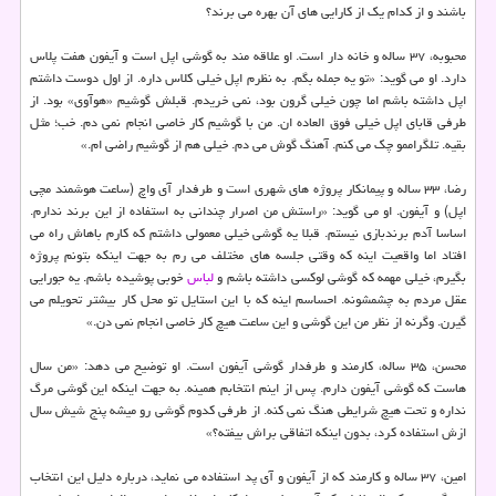
باشند و از كدام یك از كارایی های آن بهره می برند؟
محبوبه، ۳۷ ساله و خانه دار است. او علاقه مند به گوشی اپل است و آیفون هفت پلاس
دارد. او می گوید: «تو یه جمله بگم. به نظرم اپل خیلی كلاس داره. از اول دوست داشتم
اپل داشته باشم اما چون خیلی گرون بود، نمی خریدم. قبلش گوشیم «هوآوی» بود. از
طرفی قابای اپل خیلی فوق العاده ان. من با گوشیم كار خاصی انجام نمی دم. خب؛ مثل
بقیه. تلگراممو چك می كنم. آهنگ گوش می دم. خیلی هم از گوشیم راضی ام.»
رضا، ۳۳ ساله و پیمانكار پروژه های شهری است و طرفدار آی واچ (ساعت هوشمند مچی
اپل) و آیفون. او می گوید: «راستش من اصرار چندانی به استفاده از این برند ندارم.
اساسا آدم برندبازی نیستم. قبلا یه گوشی خیلی معمولی داشتم كه كارم باهاش راه می
افتاد اما واقعیت اینه كه وقتی جلسه های مختلف می رم به جهت اینكه بتونم پروژه
بگیرم، خیلی مهمه كه گوشی لوكسی داشته باشم و
لباس
خوبی پوشیده باشم. یه جورایی
عقل مردم به چشمشونه. احساسم اینه كه با این استایل تو محل كار بیشتر تحویلم می
گیرن. وگرنه از نظر من این گوشی و این ساعت هیچ كار خاصی انجام نمی دن.»
محسن، ۳۵ ساله، كارمند و طرفدار گوشی آیفون است. او توضیح می دهد: «من سال
هاست كه گوشی آیفون دارم. پس از اینم انتخابم همینه. به جهت اینكه این گوشی مرگ
نداره و تحت هیچ شرایطی هنگ نمی كنه. از طرفی كدوم گوشی رو میشه پنج شیش سال
ازش استفاده كرد، بدون اینكه اتفاقی براش بیفته؟»
امین، ۳۷ ساله و كارمند كه از آیفون و آی پد استفاده می نماید، درباره دلیل این انتخاب