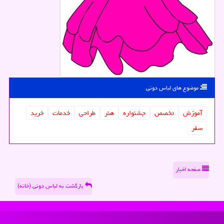
موضوع های لباس دونی
آموزش
تخصص
جشنواره
هنر
طراحی
خدمات
خرید
سفر
صفحه اخبار
بازگشت به لباس دونی (خانه)