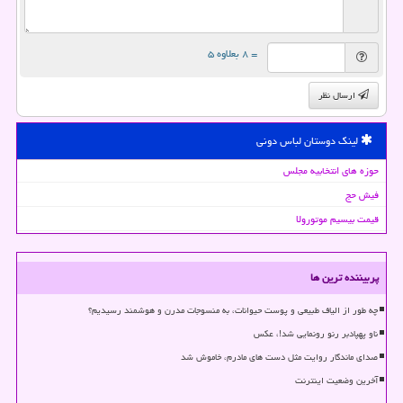
= ۸ بعلاوه ۵
ارسال نظر
لینک دوستان لباس دونی
حوزه های انتخابیه مجلس
فیش حج
قیمت بیسیم موتورولا
پربیننده ترین ها
چه طور از الیاف طبیعی و پوست حیوانات، به منسوجات مدرن و هوشمند رسیدیم؟
ناو پهپادبر رنو رونمایی شد!، عکس
صدای ماندگار روایت مثل دست های مادرم، خاموش شد
آخرین وضعیت اینترنت