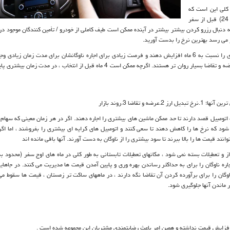
 کلی این است که
بهترین زمان برای رزرو ماشین کرایه شما بین 4-6 ماه (هفته های 16 تا 24) قبل از سفر
اه در دسترس است ، بنابراین به دنبال رزرو کردن بیشتر بیشتر در آینده ممکن است طیف کاملی از خودرو / تأمین کنندگان موجود
ظر می رسد بهترین نرخ را بدست آورید.
مأمورین اجاره بهای احتمالی رزرو شما تمایل دارند قیمت های بسیار بیشتری را نسبت به 6 ماه افزایش دهند و فرصت زیادی برای اجاره ناوگانشان برای مدت زمان
نگران نباشند. در طرف تلنگر ، یک بار در 4 ماه (16 هفته) ، قیمت ها با عرضه و تقاضا بسیار روان تر هستند. اگرچه ممکن است 4 ماه قبل از انتخاب ، 
.عرضه و تقاضا 3.روند بازار
ره اتومبیل قصد دارند تا حد ممکن ماشین های بیشتری را اجاره دهند. اگر در هر زمان معینی که سهام
د که نرخ ها را کاهش دهند تا سعی کنند و اتومبیل های کرایه ای بیشتری را بفروشند ، اما اگر آ
ند قیمت ها را بالا ببرند تا سود بیشتری را از ناوگان به دست آورند. آنها باقی مانده اند
از و تعطیلات بسته نمی شود ، مکانهای تعطیلات تابستانی به طور کلی در ماه های اوج سفر (محدود به
ره ناوگان را برای به حداکثر رساندن بهره وری و پایین آمدن قیمت ها مدیریت می کنند. در جاهای
 به فروش برسانند و یک ناوگان را برای برآورده کردن آن تقاضا نگه دارند ، در ماههای ساکت تر زمستان ، قیمت ها سقوط 
ار ماندن آنها جلوگیری شود.
روز افزایش قیمت نداشته و همین امر باعث رضایتمندی مشتریان این مجموعه شده است .