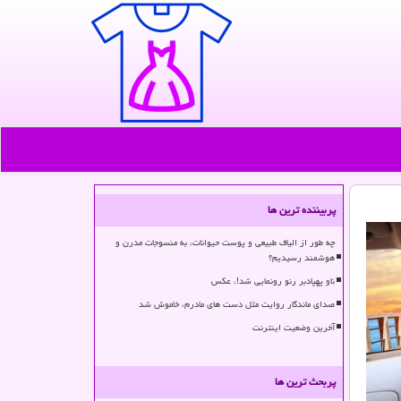
پربیننده ترین ها
چه طور از الیاف طبیعی و پوست حیوانات، به منسوجات مدرن و
هوشمند رسیدیم؟
ناو پهپادبر رنو رونمایی شد!، عکس
صدای ماندگار روایت مثل دست های مادرم، خاموش شد
آخرین وضعیت اینترنت
پربحث ترین ها