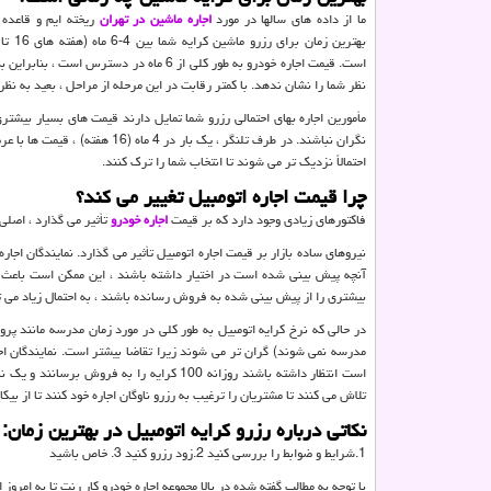
ما از داده های سالها در مورد
اجاره ماشین در تهران
ریخته ایم و قاعده
است. قیمت اجاره خودرو به طور کلی از 6 م
نظر شما را نشان ندهد. با کمتر رقابت در این مرحله از مراحل ، بعید به ن
احتمالاً نزدیک تر می شوند تا انتخاب شما را ترک کنند.
چرا قیمت اجاره اتومبیل تغییر می کند؟
فاکتورهای زیادی وجود دارد که بر قیمت
اجاره خودرو
تأثیر می گذارد ، اصلی ترین آنها؛ 1.نرخ تبدیل ارز 2
نیروهای ساده بازار بر قیمت اجاره اتومبیل تأثیر می گذارد. نمایندگان اجا
آنچه پیش بینی شده است در اختیار داشته باشند ، این ممکن است باعث شو
بیشتری را از پیش بینی شده به فروش رسانده باشند ، به احتمال زیاد می توان
در حالی که نرخ کرایه اتومبیل به طور کلی در مورد زمان مدرسه مانند پرو
مدرسه نمی شوند) گران تر می شوند زیرا تقاضا بیشتر است. نمایندگان اجا
است انتظار داشته باشند روزانه 100 کرایه را
تلاش می کنند تا مشتریان را ترغیب به رزرو ناوگان اجاره خود کنند تا از بیک
نکاتی درباره رزرو کرایه اتومبیل در بهترین زمان:
1.شرایط و ضوابط را بررسی کنید 2.زود رزرو کنید 3. خاص باشید
با توجه به مطالب گفته شده در بالا مجموعه اجاره خودرو کار رنت تا به ام