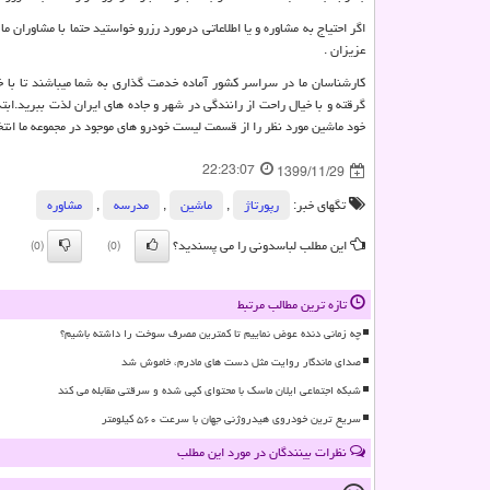
اگر احتیاج به مشاوره و یا اطلاعاتی درمورد رزرو خواستید حتما با مشاور
عزیزان .
کارشناسان ما در سراسر کشور آماده خدمت گذاری به شما میباشند تا با خ
گرقته و با خیال راحت از رانندگی در شهر و جاده های ایران لذت ببرید.اب
خود ماشین مورد نظر را از قسمت لیست خودرو های موجود در مجموعه ما انتخ
22:23:07
1399/11/29
تگهای خبر:
رپورتاژ
,
ماشین
,
مدرسه
,
مشاوره
این مطلب لباسدونی را می پسندید؟
(0)
(0)
تازه ترین مطالب مرتبط
چه زمانی دنده عوض نماییم تا کمترین مصرف سوخت را داشته باشیم؟
صدای ماندگار روایت مثل دست های مادرم، خاموش شد
شبکه اجتماعی ایلان ماسک با محتوای کپی شده و سرقتی مقابله می کند
سریع ترین خودروی هیدروژنی جهان با سرعت ۵۶۰ کیلومتر
نظرات بینندگان در مورد این مطلب