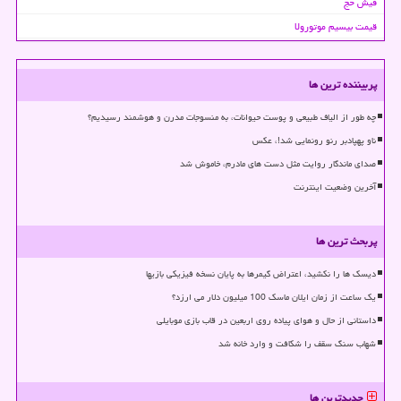
فیش حج
قیمت بیسیم موتورولا
پربیننده ترین ها
چه طور از الیاف طبیعی و پوست حیوانات، به منسوجات مدرن و هوشمند رسیدیم؟
ناو پهپادبر رنو رونمایی شد!، عکس
صدای ماندگار روایت مثل دست های مادرم، خاموش شد
آخرین وضعیت اینترنت
پربحث ترین ها
دیسک ها را نکشید، اعتراض گیمرها به پایان نسخه فیزیکی بازیها
یک ساعت از زمان ایلان ماسک 100 میلیون دلار می ارزد؟
داستانی از حال و هوای پیاده روی اربعین در قاب بازی موبایلی
شهاب سنگ سقف را شکافت و وارد خانه شد
جدیدترین ها