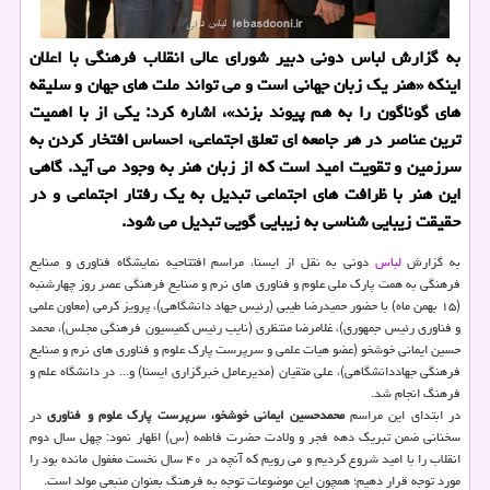
به گزارش لباس دونی دبیر شورای عالی انقلاب فرهنگی با اعلان
اینکه «هنر یک زبان جهانی است و می تواند ملت های جهان و سلیقه
های گوناگون را به هم پیوند بزند»، اشاره کرد: یکی از با اهمیت
ترین عناصر در هر جامعه ای تعلق اجتماعی، احساس افتخار کردن به
سرزمین و تقویت امید است که از زبان هنر به وجود می آید. گاهی
این هنر با ظرافت های اجتماعی تبدیل به یک رفتار اجتماعی و در
حقیقت زیبایی شناسی به زیبایی گویی تبدیل می شود.
به گزارش
لباس
دونی به نقل از ایسنا، مراسم افتتاحیه نمایشگاه فناوری و صنایع
فرهنگی به همت پارک ملی علوم و فناوری های نرم و صنایع فرهنگی عصر روز چهارشنبه
(۱۵ بهمن ماه) با حضور حمیدرضا طیبی (رئیس جهاد دانشگاهی)، پرویز کرمی (معاون علمی
و فناوری رئیس جمهوری)، غلامرضا منتظری (نایب رئیس کمیسیون فرهنگی مجلس)، محمد
حسین ایمانی خوشخو (عضو هیات علمی و سرپرست پارک علوم و فناوری های نرم و صنایع
فرهنگی جهاددانشگاهی)، علی متقیان (مدیرعامل خبرگزاری ایسنا) و... در دانشگاه علم و
فرهنگ انجام شد.
در ابتدای این مراسم
محمدحسین ایمانی خوشخو، سرپرست پارک علوم و فناوری
در
سخنانی ضمن تبریک دهه فجر و ولادت حضرت فاطمه (س) اظهار نمود: چهل سال دوم
انقلاب را با امید شروع کردیم و می رویم که آنچه در ۴۰ سال نخست مغفول مانده بود را
مورد توجه قرار دهیم؛ همچون این موضوعات توجه به فرهنگ بعنوان منبعی مولد است.