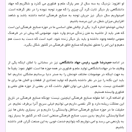
او افزود: نزدیک به سه سال از عمر پارک علم و فناوری می گذرد و شاکریم که جهاد
دانشگاهی بار دیگر ثابت کرد آن چیزی را که مورد توجه نبوده را در نظر گرفته است.
امیدواریم سال دیگر نیز جریان توجه به صنایع فرهنگی ادامه داشته باشد و شاهد
افزایش میزان شغل در این عرصه باشیم.
ایمانی خوشخو اشاره کرد: یکی از چالش های اساسی ما در حوزه صنایع فرهنگی این است
که هنر باید از حاشیه به متن زندگی مردم وارد شود. موضوعی که پیش تر در فرهنگ
عمومی جامعه وجود داشته و باید بار دیگر زنده شود. امید است که دست به دست هم
دهیم و این امر را محقق نماییم که صنایع خلاق فرهنگی در کشور شکل بگیرد.
در ادامه
حمیدرضا طیبی، رئیس جهاد دانشگاهی
نیز در سخنانی با اعلان اینکه یکی از
وظایف ما در جهاددانشگاهی تولید علم و فناوری در همه حوزه ها است، اظهار نمود: یقیناً ما
به جهت اینکه در موضوعات مختلف خودمان را به صدر دنیا برسانیم مشکلی نداریم، اما
باید این نکته را نیز در نظر داشته باشیم که تولید تعدادی از قطعات و المان ها برای ما
اقتصادی نیست. به همین دلیل می توان اظهار داشت که در بعضی از حوزه های علمی و
فناوری وابسته هستیم.
او اضافه کرد: اما مقوله صنایع فرهنگی اینچنین نیست؛ چونکه صنایع فرهنگی در تاریخ
این مملکت ریشه دارد و اگر نقصی داریم می توانیم خیلی سریع آنرا برطرف نماییم. در
حقیقت ما در حوزه صنایع فرهنگی حداقل وابستگی را داریم و در بسیاری بخش ها نیز
اصلاً وابستگی نداریم؛ بدین سبب صنایع فرهنگی صنعتی است که در کشور ما بسیار زود
به بازدهی می رسد و امی دواریم که بتوانیم خدمت خوبی به این صنعت گران قدر داشته
باشیم.