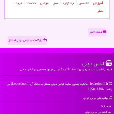
آموزش
تخصص
جشنواره
هنر
طراحی
خدمات
خرید
سفر
صفحه اخبار
بازگشت به لباس دونی (خانه)
لباس دونی
فروش لباس : از لباس‌های روز دنیا تا کلاسیک‌ترین طرحها همه چی در لباس دونی
lebasdooni.ir - مالکیت معنوی سایت لباس دونی متعلق به مالک آن (Lebasdooni) می
باشد - 1396 -1405
میانبرهای لباس دونی
درباره ما
بک لینک در لباس دونی