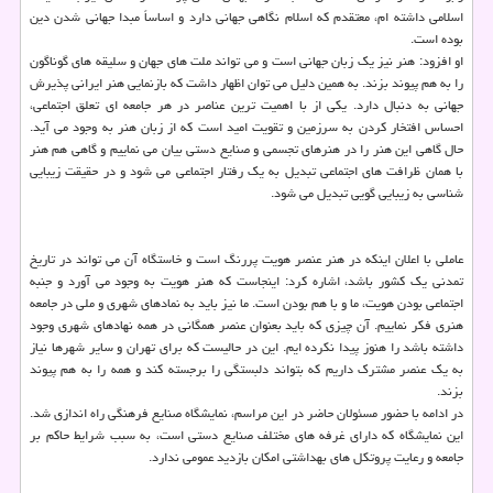
اسلامی داشته ام، معتقدم که اسلام نگاهی جهانی دارد و اساساً مبدا جهانی شدن دین
بوده است.
او افزود: هنر نیز یک زبان جهانی است و می تواند ملت های جهان و سلیقه های گوناگون
را به هم پیوند بزند. به همین دلیل می توان اظهار داشت که بازنمایی هنر ایرانی پذیرش
جهانی به دنبال دارد. یکی از با اهمیت ترین عناصر در هر جامعه ای تعلق اجتماعی،
احساس افتخار کردن به سرزمین و تقویت امید است که از زبان هنر به وجود می آید.
حال گاهی این هنر را در هنرهای تجسمی و صنایع دستی بیان می نماییم و گاهی هم هنر
با همان ظرافت های اجتماعی تبدیل به یک رفتار اجتماعی می شود و در حقیقت زیبایی
شناسی به زیبایی گویی تبدیل می شود.
عاملی با اعلان اینکه در هنر عنصر هویت پررنگ است و خاستگاه آن می تواند در تاریخ
تمدنی یک کشور باشد، اشاره کرد: اینجاست که هنر هویت به وجود می آورد و جنبه
اجتماعی بودن هویت، ما و با هم بودن است. ما نیز باید به نمادهای شهری و ملی در جامعه
هنری فکر نماییم. آن چیزی که باید بعنوان عنصر همگانی در همه نهادهای شهری وجود
داشته باشد را هنوز پیدا نکرده ایم. این در حالیست که برای تهران و سایر شهرها نیاز
به یک عنصر مشترک داریم که بتواند دلبستگی را برجسته کند و همه را به هم پیوند
بزند.
در ادامه با حضور مسئولان حاضر در این مراسم، نمایشگاه صنایع فرهنگی راه اندازی شد.
این نمایشگاه که دارای غرفه های مختلف صنایع دستی است، به سبب شرایط حاکم بر
جامعه و رعایت پروتکل های بهداشتی امکان بازدید عمومی ندارد.