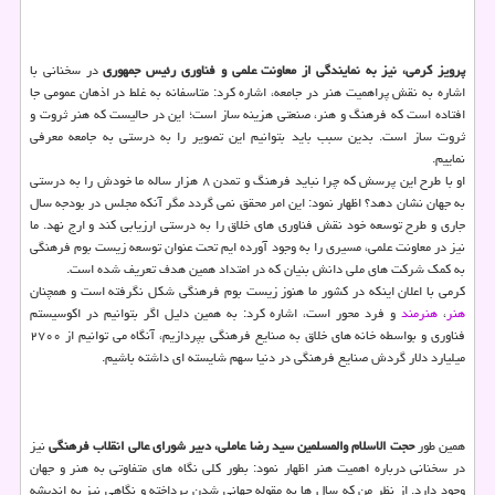
پرویز کرمی، نیز به نمایندگی از معاونت علمی و فناوری رئیس جمهوری
در سخنانی با
اشاره به نقش پراهمیت هنر در جامعه، اشاره کرد: متاسفانه به غلط در اذهان عمومی جا
افتاده است که فرهنگ و هنر، صنعتی هزینه ساز است؛ این در حالیست که هنر ثروت و
ثروت ساز است. بدین سبب باید بتوانیم این تصویر را به درستی به جامعه معرفی
نماییم.
او با طرح این پرسش که چرا نباید فرهنگ و تمدن ۸ هزار ساله ما خودش را به درستی
به جهان نشان دهد؟ اظهار نمود: این امر محقق نمی گردد مگر آنکه مجلس در بودجه سال
جاری و طرح توسعه خود نقش فناوری های خلاق را به درستی ارزیابی کند و ارج نهد. ما
نیز در معاونت علمی، مسیری را به وجود آورده ایم تحت عنوان توسعه زیست بوم فرهنگی
به کمک شرکت های ملی دانش بنیان که در امتداد همین هدف تعریف شده است.
کرمی با اعلان اینکه در کشور ما هنوز زیست بوم فرهنگی شکل نگرفته است و همچنان
هنر
،
هنرمند
و فرد محور است، اشاره کرد: به همین دلیل اگر بتوانیم در اکوسیستم
فناوری و بواسطه خانه های خلاق به صنایع فرهنگی بپردازیم، آنگاه می توانیم از ۲۷۰۰
میلیارد دلار گردش صنایع فرهنگی در دنیا سهم شایسته ای داشته باشیم.
همین طور
حجت الاسلام والمسلمین سید رضا عاملی، دبیر شورای عالی انقلاب فرهنگی
نیز
در سخنانی درباره اهمیت هنر اظهار نمود: بطور کلی نگاه های متفاوتی به هنر و جهان
وجود دارد. از نظر من که سال ها به مقوله جهانی شدن پرداخته و نگاهی نیز به اندیشه