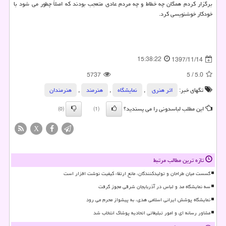
برگزار كردم همگان چه خطاط و چه مردم عادی متعجب بودند كه اصلاً چطور می شود با
خودكار خوشنویسی كرد.
15:38:22
1397/11/14
5737
5
/
5.0
تگهای خبر:
اثر هنری
,
نمایشگاه
,
هنرمند
,
هنرمندان
این مطلب لباسدونی را می پسندید؟
(0)
(1)
X
تازه ترین مطالب مرتبط
گسست میان طراحان و تولیدکنندگان، مانع ارتقاء کیفیت نوشت افزار است
سه نمایشگاه مد و لباس در آذربایجان شرقی مجوز گرفت
نمایشگاه پوشش ایرانی اسلامی هدی، به پیشواز محرم می رود
مشاور رسانه ای و امور تبلیغاتی اتحادیه پوشاک انتخاب شد