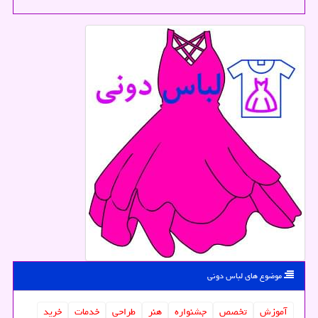
موضوع های لباس دونی
آموزش
تخصص
جشنواره
هنر
طراحی
خدمات
خرید