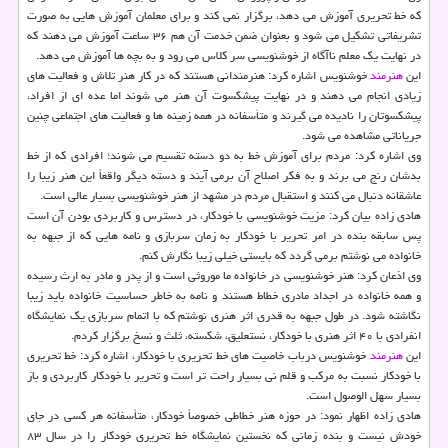
كه خط تحریری آموزش می دهد، برگزار نمی كند و برای معلمان آموزش هایی به صورت
تشریفاتی تشكیل می شود و بعنوان ضمن خدمت آن هم ۳۶ ساعت آموزش می دهند كه
در نهایت یك معلم ناآگاه از خوشنویسی سر كلاس می رود و به بچه ها آموزش می دهد.
این
هنرمند
خوشنویس اشاره كرد: هنرمندانی هستند كه در كار هنر تلاش و فعالیت های
زیادی انجام می دهند و در نهایت پیشكسوت آن هنر می شوند اما عده ای از افراد،
پیشكسوتان را نادیده می گیرند و متأسفانه در همه زمینه ها و فعالیت های اجتماعی چنین
جریاناتی مشاهده می شود.
وی اشاره كرد: مردم برای آموزش خط به دو دسته تقسیم می شوند؛ افرادی كه از خط
بدشان رنج می برند و به فكر اصلاح آن برمی آیند و دسته دیگر واقعاً این هنر زیبا را
عاشقانه دنبال می كنند و استقبال مردم در مشهد از هنر خوشنویسی بسیار عالی است.
هادی زاده بیان كرد: مزیت خوشنویسی با خودكار، در دسترس و كاربردی بودن آن است
پس سابقه بنده در امر تحریر با خودكار به زمان سربازی و نامه هایی كه از جبهه به
خانواده می نوشتم برمی گردد كه بایستی خیلی زیبا نگارش كنم.
وی اذعان كرد: هنر خوشنویسی در خانواده ما موروثی است و از پدر و مادر به ارث رسیده
و همه خانواده در اجداد مادری خطاط هستند و نامه به خاطر حساسیت خانواده باید زیبا
نگاشته شود. در طول جبهه به قدری اثر هنری نوشتم كه با اتمام سربازی یك نمایشگاه
انفرادی با ۴۰ اثر هنری با خودكار، نستعلیق، شكسته، ثلث و نسخ برگزار كردم.
این
هنرمند
خوشنویس درباب خاصیت های خط تحریری با خودكار، اشاره كرد: خط تحریری
با خودكار نسبت به مركب و قلم نی بسیار راحت تر است و تحریر با خودكار كاربردی و باز
بسیار سهل الوصول است.
هادی زاده اظهار نمود: در حوزه هنر خطاطی خصوصاً خودكار، متأسفانه هر كسی در جای
خودش نیست و بنده زمانی كه نخستین نمایشگاه خط تحریری خودكار را در سال ۸۳