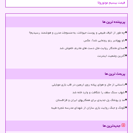
قیمت بیسیم موتورولا
پربیننده ترین ها
چه طور از الیاف طبیعی و پوست حیوانات، به منسوجات مدرن و هوشمند رسیدیم؟
ناو پهپادبر رنو رونمایی شد!، عکس
صدای ماندگار روایت مثل دست های مادرم، خاموش شد
آخرین وضعیت اینترنت
پربحث ترین ها
داستانی از حال و هوای پیاده روی اربعین در قاب بازی موبایلی
شهاب سنگ سقف را شکافت و وارد خانه شد
مد و پوشاک پل جدیدی برای همکاریهای ایران و قزاقستان
کودک و جنگ روایت بازی سازان از شهدای مدرسه شجره طیبه
جدیدترین ها