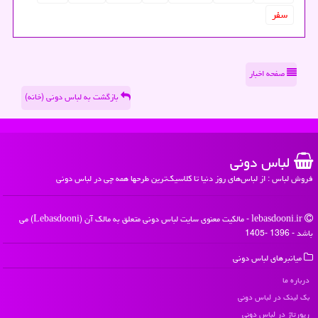
سفر
صفحه اخبار
بازگشت به لباس دونی (خانه)
لباس دونی
فروش لباس : از لباس‌های روز دنیا تا کلاسیک‌ترین طرحها همه چی در لباس دونی
lebasdooni.ir - مالکیت معنوی سایت لباس دونی متعلق به مالک آن (Lebasdooni) می
باشد - 1396 -1405
میانبرهای لباس دونی
درباره ما
بک لینک در لباس دونی
رپورتاژ در لباس دونی