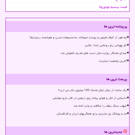
قیمت بیسیم موتورولا
پربیننده ترین ها
چه طور از الیاف طبیعی و پوست حیوانات، به منسوجات مدرن و هوشمند رسیدیم؟
ناو پهپادبر رنو رونمایی شد!، عکس
صدای ماندگار روایت مثل دست های مادرم، خاموش شد
آخرین وضعیت اینترنت
پربحث ترین ها
یک ساعت از زمان ایلان ماسک 100 میلیون دلار می ارزد؟
داستانی از حال و هوای پیاده روی اربعین در قاب بازی موبایلی
شهاب سنگ سقف را شکافت و وارد خانه شد
مد و پوشاک پل جدیدی برای همکاریهای ایران و قزاقستان
جدیدترین ها