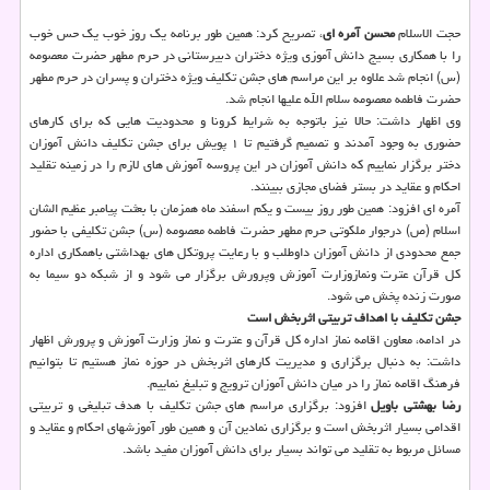
حجت الاسلام
محسن آمره ای
، تصریح کرد: همین طور برنامه یک روز خوب یک حس خوب
را با همکاری بسیج دانش آموزی ویژه دختران دبیرستانی در حرم مطهر حضرت معصومه
(س) انجام شد علاوه بر این مراسم های جشن تکلیف ویژه دختران و پسران در حرم مطهر
حضرت فاطمه معصومه سلام الله علیها انجام شد.
وی اظهار داشت: حالا نیز باتوجه به شرایط کرونا و محدودیت هایی که برای کارهای
حضوری به وجود آمدند و تصمیم گرفتیم تا ۱ پویش برای جشن تکلیف دانش آموزان
دختر برگزار نماییم که دانش آموزان در این پروسه آموزش های لازم را در زمینه تقلید
احکام و عقاید در بستر فضای مجازی ببینند.
آمره ای افزود: همین طور روز بیست و یکم اسفند ماه همزمان با بعثت پیامبر عظیم الشان
اسلام (ص) درجوار ملکوتی حرم مطهر حضرت فاطمه معصومه (س) جشن تکلیفی با حضور
جمع محدودی از دانش آموزان داوطلب و با رعایت پروتکل های بهداشتی باهمکاری اداره
کل قرآن عترت ونمازوزارت آموزش وپرورش برگزار می شود و از شبکه دو سیما به
صورت زنده پخش می شود.
جشن تکلیف با اهداف تربیتی اثربخش است
در ادامه، معاون اقامه نماز اداره کل قرآن و عترت و نماز وزارت آموزش و پرورش اظهار
داشت: به دنبال برگزاری و مدیریت کارهای اثربخش در حوزه نماز هستیم تا بتوانیم
فرهنگ اقامه نماز را در میان دانش آموزان ترویج و تبلیغ نماییم.
رضا بهشتی باویل
افزود: برگزاری مراسم های جشن تکلیف با هدف تبلیغی و تربیتی
اقدامی بسیار اثربخش است و برگزاری نمادین آن و همین طور آموزشهای احکام و عقاید و
مسائل مربوط به تقلید می تواند بسیار برای دانش آموزان مفید باشد.