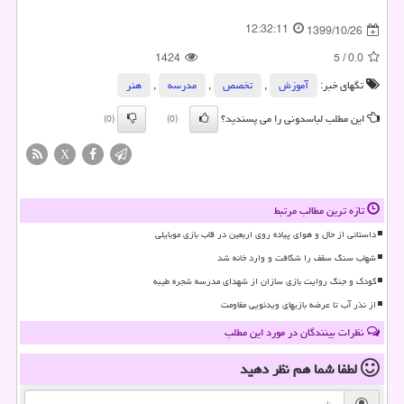
12:32:11
1399/10/26
1424
5
/
0.0
تگهای خبر:
آموزش
,
تخصص
,
مدرسه
,
هنر
این مطلب لباسدونی را می پسندید؟
(0)
(0)
X
تازه ترین مطالب مرتبط
داستانی از حال و هوای پیاده روی اربعین در قاب بازی موبایلی
شهاب سنگ سقف را شکافت و وارد خانه شد
کودک و جنگ روایت بازی سازان از شهدای مدرسه شجره طیبه
از نذر آب تا عرضه بازیهای ویدئویی مقاومت
نظرات بینندگان در مورد این مطلب
لطفا شما هم
نظر دهید