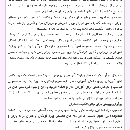
برای برگزاری جشن تکلیف پسران در سطح مدارس وجود دارد اما حدود ۵ سالی است که
درسطح منطقه و استان جشن تکلیف و برای پسران نیز انجام می شود.
مسیب زاده افزود: همین طور برای دختران یک جشن تکلیف ۱۲ هزار نفره در مصلای
تهران انجام شد که با حضور اولیا و وزیر آموزش و پرورش بود و آخرین بار هم تجربه
برگزاری جشن تکلیف دختران و پسران را به صورت مجازی داشتیم.
وی اشاره کرد: همکاری با آستان مقدس حضرت معصومه (س) برای برگزاری یک پویش
مجازی در زمینه جشن تکلیف دانش آموزان کار ارزشمندی است که با ابتکار آستان
مقدس حضرت فاطمه معصومه (س) و با همکاری اداره کل قرآن عترت و نماز وزارت
آموزش و پرورش و کانون فرهنگی وهنری امور مساجد برگزار می شود و پایگاه تخصصی
جشن تکلیف در شبکه ملی دانش آموزان شاد که دبیرخانه کشوری آن به استان سمنان
واگذار شده است برای این کار فعال می شود.
مدیرکل قرآن، عترت و نماز وزارت آموزش و پرورش افزود: مقرر است یک دوره کلیپ
های آموزشی برای دانش آموزان دختر پایه سوم ابتدایی با تهیه یک بسته محتوایی
مناسب و کارهای عملی برای آموزش نماز و احکام مرتبط به آن و تهیه کاردستی های در
رابطه با همراهی اولیا و معلمان در بستر فضای مجازی که در نهایت یک مسابقه بزرگ
همراه با جوایز بهادار برگزار می شود را نیز به انجام برسانیم.
برگزاری پویش برای جشن تکلیف دختران
همچنین درادامه این جلسه مدیر روابط عمومی و تبلیغات آستان مقدس حضرت فاطمه
معصومه (س) اظهار داشت: ما مراسم های مختلفی ویژه کودکان با عنوان ترنم باران و
ایوان آینه برای نوجوانان در اعیاد و مناسبت های مختلف مذهبی در حرم مطهر حضرت
فاطمه معصومه (س) برگزار کرده ایم.