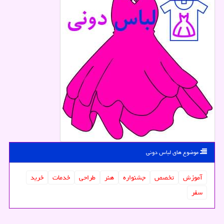
موضوع های لباس دونی
آموزش
تخصص
جشنواره
هنر
طراحی
خدمات
خرید
سفر