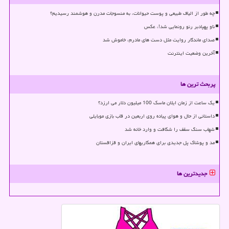
چه طور از الیاف طبیعی و پوست حیوانات، به منسوجات مدرن و هوشمند رسیدیم؟
ناو پهپادبر رنو رونمایی شد!، عکس
صدای ماندگار روایت مثل دست های مادرم، خاموش شد
آخرین وضعیت اینترنت
پربحث ترین ها
یک ساعت از زمان ایلان ماسک 100 میلیون دلار می ارزد؟
داستانی از حال و هوای پیاده روی اربعین در قاب بازی موبایلی
شهاب سنگ سقف را شکافت و وارد خانه شد
مد و پوشاک پل جدیدی برای همکاریهای ایران و قزاقستان
جدیدترین ها