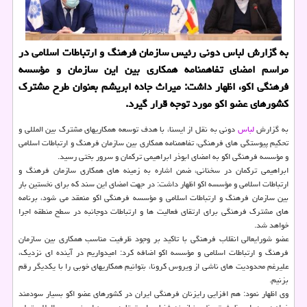
به گزارش لباس دونی رئیس سازمان فرهنگ و ارتباطات اسلامی در
مراسم امضای تفاهمنامه همکاری بین این سازمان و مؤسسه
فرهنگی اکو، اظهار داشت: میراث جاده ابریشم بعنوان طرح مشترک
کشورهای عضو اکو مورد توجه قرار گیرد.
به گزارش
لباس
دونی به نقل از ایسنا، با هدف توسعه همکاریهای مشترک بین المللی و
تحکیم پیوستگی های فرهنگی، تفاهمنامه همکاری بین سازمان فرهنگ و ارتباطات اسلامی
و مؤسسه فرهنگی اکو به امضای ابوذر ابراهیمی ترکمان و سرور بختی رسید.
ابراهیمی ترکمان در سخنانی، ضمن اشاره به زمینه های همکاری سازمان فرهنگ و
ارتباطات اسلامی و مؤسسه اکو اظهار داشت: در جهت امضای این سند که برای نخستین بار
بین سازمان فرهنگ و ارتباطات اسلامی و مؤسسه فرهنگی اکو منعقد می شود، برنامه
های مشترک فرهنگی برای ارتقای فعالیت ها و ارتباطات دوجانبه در سطح منطقه اجرا
خواهد شد.
عضو شورایعالی انقلاب فرهنگی با تاکید بر وجود ظرفیت مناسب همکاری بین سازمان
فرهنگ و ارتباطات اسلامی و مؤسسه اکو اضافه کرد: امیدواریم در آینده ای نزدیک،
علیرغم محدودیت های ناشی از ویروس کرونا، بتوانیم همکاریهای خوبی را با یکدیگر رقم
بزنیم.
وی اظهار نمود: هم افزایی رایزنان فرهنگی ایران در کشورهای عضو اکو بسیار سودمند