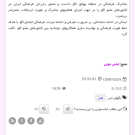
مشترک فرهنگی در منطقه پهناور اکو دانست و حضور رایزنان فرهنگی ایران در
کشورهای عضو اکو را در جهت اجرای فعالیتهای مشترک و تقویت ارتباطات، مثمرثمر
برشمرد.
ایشان در ادامه سخنانش، بر ضرورت معرفی و اشاعه میراث فرهنگی اعضای اکو با هدف
حفظ هویت فرهنگی و نهادینه سازی همکاریهای دوجانبه بین کشورهای عضو اکو، تاکید
کرد.
منبع:
لباس دونی
23:55:41
1399/10/24
1479
5
/
0.0
تگهای خبر:
هنر
این مطلب لباسدونی را می پسندید؟
(0)
(0)
X