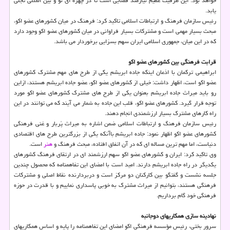
خواهد بود. این ظرفیت عظیم نیازمند فضایی است تا در چهره ای نو و بین المللی تجلی
یابد.
رئیس سازمان فرهنگ و ارتباطات اسلامی تاکید کرد: فرهنگ در میان کشورهای عضو اکو،
مبحث بسیار مهمی است و مشترکات بسیار فراوانی در میان کشورهای عضو اکو وجود دارد
که در این میان، جمهوری اسلامی ایران سهم بسزایی برخوردار می باشد.
قرابت فرهنگی بین کشورهای عضو اکو
ابراهیمی ترکمان با اذعان اینکه جاده ابریشم یکی از طرح های مهم مشترک کشورهای
عضو اکو است، اظهار داشت: خیلی از کشورهای عضو اکو، عضو جاده ابریشم هستند، ازاین
رو باید میراث جاده ابریشم بعنوان یکی از طرح های مشترک کشورهای عضو اکو مورد
توجه قرار گیرد. کشورهای عضو اکو، قلب این جاده به شمار می آیند که می توانند در این
راه کارهای مشترک بسیار ارزشمندی انجام دهند.
رئیس سازمان فرهنگ و ارتباطات اسلامی ضمن اشاره به میراث پُربار و غنی فرهنگی
کشورهای عضو اکو اظهار نمود: جاده ابریشم باآنکه یکی از بزرگترین طرح های اقتصادی
دنیاست، اما مهم ترین مساله ای که در آن اتفاق افتاده، مبحث فرهنگ و
هنر
است.
وی تاکید کرد: ایران و کشورهای عضو اکو سهم ارزشمند ای در ارتقای فرهنگ کشورهای
یکدیگر در راه جاده ابریشم دارند. امید است با امضای این تفاهمنامه که محصول چندین
جلسه نشست و گفتگو بین کارکنان دو مرکز است و دربردارنده نقاط اصلی و مشترکات
فرهنگی هستند، بتوانیم از میراث مشترک به خوبی پاسداری نماییم و با قدرت در حوزه
فرهنگی خود گام برداریم.
نهادینه سازی همکاریهای دوجانبه
سرور بختی، رئیس مؤسسه فرهنگی اکو امضای این تفاهمنامه را پایه و اساس همکاریهای