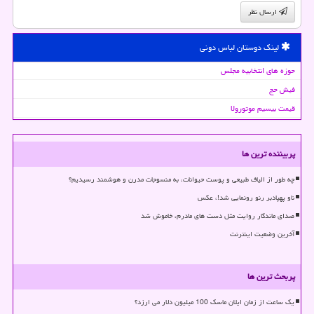
ارسال نظر
لینک دوستان لباس دونی
حوزه های انتخابیه مجلس
فیش حج
قیمت بیسیم موتورولا
پربیننده ترین ها
چه طور از الیاف طبیعی و پوست حیوانات، به منسوجات مدرن و هوشمند رسیدیم؟
ناو پهپادبر رنو رونمایی شد!، عکس
صدای ماندگار روایت مثل دست های مادرم، خاموش شد
آخرین وضعیت اینترنت
پربحث ترین ها
یک ساعت از زمان ایلان ماسک 100 میلیون دلار می ارزد؟