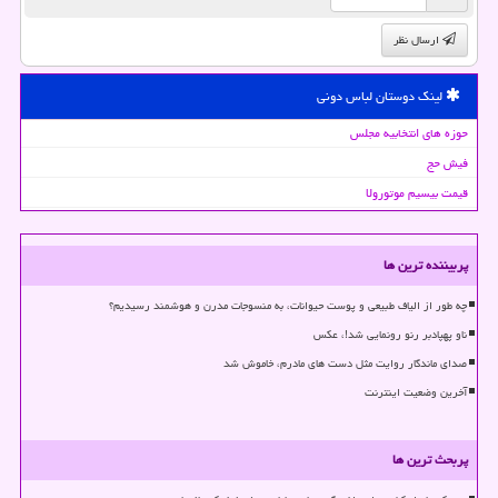
ارسال نظر
لینک دوستان لباس دونی
حوزه های انتخابیه مجلس
فیش حج
قیمت بیسیم موتورولا
پربیننده ترین ها
چه طور از الیاف طبیعی و پوست حیوانات، به منسوجات مدرن و هوشمند رسیدیم؟
ناو پهپادبر رنو رونمایی شد!، عکس
صدای ماندگار روایت مثل دست های مادرم، خاموش شد
آخرین وضعیت اینترنت
پربحث ترین ها