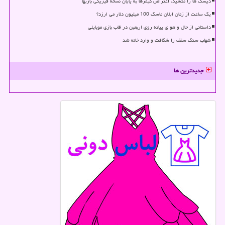
دیسک ها را نکشید، اعتراض گیمرها به پایان نسخه فیزیکی بازیها
یک ساعت از زمان ایلان ماسک 100 میلیون دلار می ارزد؟
داستانی از حال و هوای پیاده روی اربعین در قاب بازی موبایلی
شهاب سنگ سقف را شکافت و وارد خانه شد
جدیدترین ها