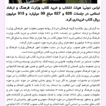
لباس دونی: هیات انتخاب و خرید کتاب وزارت فرهنگ و ارشاد
اسلامی در جلسات 626 و 627 مبلغ 39 میلیارد و 913 میلیون
ریال کتاب خریداری کرد.
به گزارش روز یکشنبه گروه فرهنگی ایرنا از روابط عمومی معاونت امور فرهنگی وزارت
فرهنگ و ارشاد اسلامی، در جلسات ۶۲۶ و ۶۲۷ هیأت انتخاب و خرید کتاب وزارت
فرهنگ و ارشاد اسلامی خرید ۹۶۲ عنوان کتاب در ۹۵ هزار و ۴۵۰ نسخه به مبلغ کل ۳۹
میلیارد و ۹۱۳ میلیون و ۵۵۰ هزار ریال برای خرید مورد تصویب قرار گرفت.
عناوین کتاب های مصوب برای خرید در سایت معاونت امور فرهنگی وزارت فرهنگ و
ارشاد اسلامی و در تارنمای هیأت انتخاب و خرید کتاب بارگذاری شده است.
به گزارش
لباس
دونی به نقل از ایرنا، هیات انتخاب و خرید کتاب طی نزدیک به دو دهه
فعالیت مستمر در امتداد وظایف قانونی در زمینه کمک به ناشران بوسیله پرداخت یارانه
و نیز مجموعه سازی قسمتی از کتابخانه های سراسر کشور و همین طور توسعه کتابخوانی
در حوزه فرهنگ عمومی بوسیله انتخاب، خرید و اهدای کتاب های مناسب حوزه فرهنگ
عمومی در پروسه بازار نشر کتاب کشور، تلاش داشته است تا حداکثر امکانات را در حوزه
اختیارات و مقدورات خویش به کار ببرد تا رونق بخشی توامان در حوزه نشر و حوزه
کتابخوانی فراهم آورد. این فعالیت به استناد بند (۱۲) ماده ۲ قانون اهداف و وظایف
وزارت فرهنگ و ارشاد اسلامی و ماده ۳ بخشنامه نحوه پرداخت یارانه در حوزه نشر و
مطبوعات مصوب سال ۱۳۸۸ هیات دولت با هدف مجموعه سازی قسمتی از کتابخانه های
کشور و بمنظور توسعه کتابخوانی در حوزه فرهنگ عمومی و همین طور پشتیبانی از انتشار
کتاب های مناسب بر اساس آیبن نامه انتخاب و خرید کتاب مصوب ۳/۱۱/۱۳۹۴ انجام می