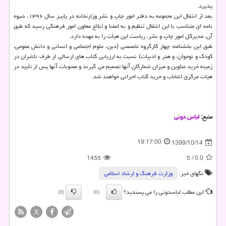
پذیرد.
بعد از انتقال این مجموعه به دفتر امور چاپ و نشر وزارتخانه در پاییز سال ۱۳۹۶، شیوه
نامه ای متناسب با این انتقال تنظیم و به امضا و ابلاغ معاون امور فرهنگی رسید که طبق
آن، مدیرکل امور چاپ و نشر، ریاست این هیأت را به عهده دارد.
طبق این بخشنامه، چهار کارگروه تخصصی (دین، علوم اجتماعی و انسانی و دانش عمومی،
کودک و نوجوان، و هنر و ادبیات) نسبت به ارزیابی کتاب های ارسالی از طرف ناشران در
زمینه خرید عناوین و میزان شمارگان آنها تصمیم می گیرند و مصوبات آنها پس از تأیید در
هیات مرکزی انتخاب و خرید کتاب اجرائی خواهند شد.
منبع:
لباس دونی
19:17:00
1399/10/14
1455
5
/
0.0
تگهای خبر:
وزارت فرهنگ و ارشاد اسلامی
این مطلب لباسدونی را می پسندید؟
(0)
(0)
X