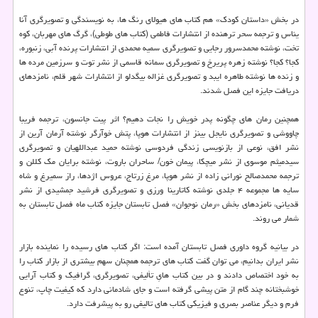
در بخش «داستان کودک» هم کتاب های هیولای رنگ ها، به نویسندگی و تصویرگری آنا
یناس و ترجمه سحر ترهنده از انتشارات فاطمی (کتاب های طوطی)، گرگ های مهربان، کوه
تخت، نوشته محمدسرور رجایی و تصویرگری سمیه محمدی از انتشارات پرنده آبی، زنبوره،
کجا؟ کجا؟ نوشته زهره پریرخ و تصویرگری سمانه قاسمی از نشر توت و سرزمین مرده ها
و زنده ها نوشته طاهره ایبد و تصویرگری غزاله بیگدلو از انتشارات شهر قلم، نامزدهای
دریافت جایزه این فصل شدند.
همچنین رمان های چگونه پدر خویش را نجات دهیم؟ اثر پیت جانسون، ترجمه فریبا
چاووشی و تصویرگری نایجل بینز از انتشارات هوپا، پتش خوآرگر نوشته آرمان آرین از
نشر افق، نوعی از بازنویسی زندگی فردوسی نوشته حمید عبداللهیان و تصویرگری
سیدمیثم موسوی از نشر میچکا، پیمان خون/ ساحران باروت، نوشته برایان مک کللن و
ترجمه محمدصالح نورانی زاده از نشر هوپا، مرغ زرتاج، عروس اژدها، راز سمیرغ و شاه
سایه ها مجموعه ۴ جلدی نوشته کاتارینا ورزی و تصویرگری فرشید جمشیدی از نشر
قدیانی، نامزدهای بخش «رمان نوجوان» فصل تابستان جایزه کتاب ماه فصل تابستان به
شمار می روند.
در بیانیه گروه داوری فصل تابستان آمده است: اگر کتاب های رسیده را نماینده بازار
نشر ایران بدانیم، می توان گفت کتاب های ترجمه همچنان سهم بیشتری از بازار کتاب را
به خود اختصاص دادند و در بین کتاب هایِ تألیفی، تصویرگری، گرافیک و کتاب آرایی
خوشبختانه چند گام از متن پیشی گرفته است و جای شادمانی دارد که کیفیت چاپ، تنوع
فرم و دیگر عناصر بصری و فیزیکی کتاب های تالیفی رو به پیشرفت دارد.