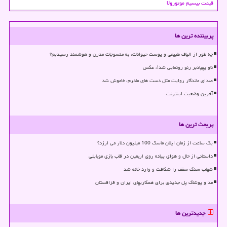
قیمت بیسیم موتورولا
پربیننده ترین ها
چه طور از الیاف طبیعی و پوست حیوانات، به منسوجات مدرن و هوشمند رسیدیم؟
ناو پهپادبر رنو رونمایی شد!، عکس
صدای ماندگار روایت مثل دست های مادرم، خاموش شد
آخرین وضعیت اینترنت
پربحث ترین ها
یک ساعت از زمان ایلان ماسک 100 میلیون دلار می ارزد؟
داستانی از حال و هوای پیاده روی اربعین در قاب بازی موبایلی
شهاب سنگ سقف را شکافت و وارد خانه شد
مد و پوشاک پل جدیدی برای همکاریهای ایران و قزاقستان
جدیدترین ها