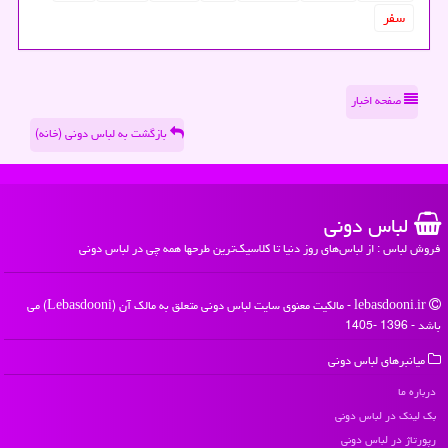
سفر
صفحه اخبار
بازگشت به لباس دونی (خانه)
لباس دونی
فروش لباس : از لباس‌های روز دنیا تا کلاسیک‌ترین طرحها همه چی در لباس دونی
lebasdooni.ir - مالکیت معنوی سایت لباس دونی متعلق به مالک آن (Lebasdooni) می
باشد - 1396 -1405
میانبرهای لباس دونی
درباره ما
بک لینک در لباس دونی
رپورتاژ در لباس دونی