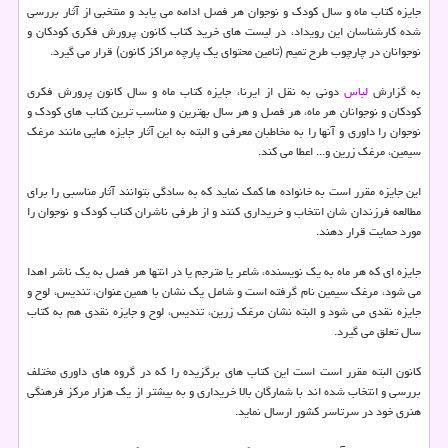
جایزه کتاب ماه و سال کودک و نوجوان هر فصل ادامه می یابد و منتخبی از آثار بررسی
شده کارشناسان این رویداد، در لیست های خرید کتاب کانون پرورش فکری کودکان و
نوجوانان در چارچوب طرح تمیم (تامین محتوای یک پارچه مراکز کانون) قرار می گیرد.
به گزارش
لباس
دونی به نقل از ایرنا، جایزه کتاب ماه و سال کانون پرورش فکری
کودکان و نوجوانان هر ماه، هر فصل و هر سال بهترین و مناسب ترین کتاب های کودک و
نوجوان را داوری و آنها را به مخاطبان معرفی و البته به این آثار جایزه هایی مانند مرغک
سیمین، مرغک زرین و... اعطا می کند.
این جایزه مقرر است به خانواده ها کمک نماید که به سادگی بتوانند آثار مناسبی را برای
مطالعه فرزندان شان انتخاب و خریداری کنند و از طرفی ناشران کتاب کودک و نوجوان را
مورد حمایت قرار دهند.
جایزه ای که هر ماه به یک نویسنده، شاعر یا مترجم یا در انتها هر فصل به یک ناشر اهدا
می شود، مرغک سیمین نام گرفته است و شامل یک نشان با همین عنوان، تندیس، لوح و
جایزه نقدی می شود و البته نشان مرغک زرین، تندیس، لوح و جایزه نقدی هم به کتاب
سال تعلق می گیرد.
کانون البته مقرر است است این کتاب های برگزیده را که در گروه های داوری مختلف
بررسی و انتخاب شده اند با شمارگان بالا خریداری و به بیشتر از یک هزار مرکز فرهنگی
هنری خود در سرتاسر کشور ارسال نماید.