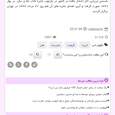
نخستین ارزیابی آثار انتشار یافته در کشور در چارچوب جایزه کتاب ماه و سال، در بهار
۱۳۹۹ صورت گرفت و آیین اهدای جایزه های آن هم روز ۲۷ مرداد ۱۳۹۹ در تهران
برگزار گردید.
22:51:59
1399/09/25
1507
5
/
5.0
تگهای خبر:
خرید
,
كیفیت
,
مدرسه
,
هنر
این مطلب لباسدونی را می پسندید؟
(0)
(1)
X
تازه ترین مطالب مرتبط
یک ساعت از زمان ایلان ماسک 100 میلیون دلار می ارزد؟
کتاب صوتی رویای توسعه با صدای حسین تسلیمی
گسست میان طراحان و تولیدکنندگان، مانع ارتقاء کیفیت نوشت افزار است
هیولای ۷۰۰۰ میلیارد تومانی فروخته می شود