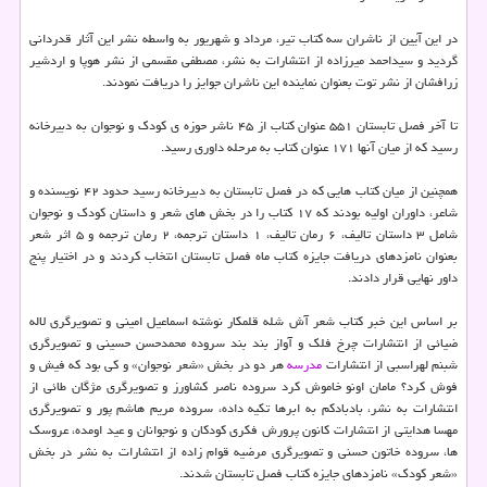
در این آیین از ناشران سه کتاب تیر، مرداد و شهریور به واسطه نشر این آثار قدردانی
گردید و سیداحمد میرزاده از انتشارات به نشر، مصطفی مقسمی از نشر هوپا و اردشیر
زرافشان از نشر توت بعنوان نماینده این ناشران جوایز را دریافت نمودند.
تا آخر فصل تابستان ۵۵۱ عنوان کتاب از ۴۵ ناشر حوزه ی کودک و نوجوان به دبیرخانه
رسید که از میان آنها ۱۷۱ عنوان کتاب به مرحله داوری رسید.
همچنین از میان کتاب هایی که در فصل تابستان به دبیرخانه رسید حدود ۴۲ نویسنده و
شاعر، داوران اولیه بودند که ۱۷ کتاب را در بخش های شعر و داستان کودک و نوجوان
شامل ۳ داستان تالیف، ۶ رمان تالیف، ۱ داستان ترجمه، ۲ رمان ترجمه و ۵ اثر شعر
بعنوان نامزدهای دریافت جایزه کتاب ماه فصل تابستان انتخاب کردند و در اختیار پنج
داور نهایی قرار دادند.
بر اساس این خبر کتاب شعر آش شله قلمکار نوشته اسماعیل امینی و تصویرگری لاله
ضیائی از انتشارات چرخ فلک و آواز بند بند سروده محمدحسن حسینی و تصویرگری
شبنم لهراسبی از انتشارات
مدرسه
هر دو در بخش «شعر نوجوان» و کی بود که فیش و
فوش کرد؟ مامان اونو خاموش کرد سروده ناصر کشاورز و تصویرگری مژگان طائی از
انتشارات به نشر، بادبادکم به ابرها تکیه داده، سروده مریم هاشم پور و تصویرگری
مهسا هدایتی از انتشارات کانون پرورش فکری کودکان و نوجوانان و عید اومده، عروسک
ها، سروده خاتون حسنی و تصویرگری مرضیه قوام زاده از انتشارات به نشر در بخش
«شعر کودک» نامزدهای جایزه کتاب فصل تابستان شدند.