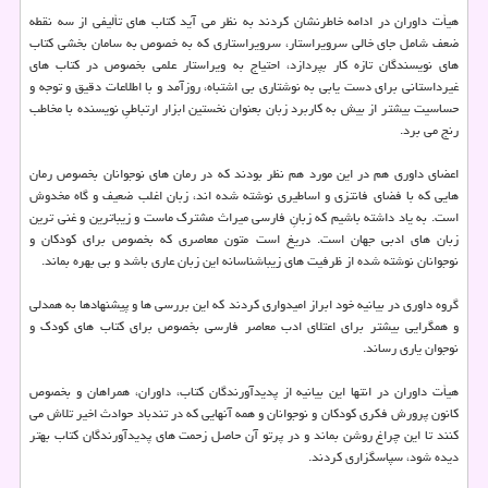
هیأت داوران در ادامه خاطرنشان کردند به نظر می آید کتاب های تألیفی از سه نقطه
ضعف شامل جای خالی سرویراستار، سرویراستاری که به خصوص به سامان بخشی کتاب
های نویسندگان تازه کار بپردازد، احتیاج به ویراستار علمی بخصوص در کتاب های
غیرداستانی برای دست یابی به نوشتاری بی اشتباه، روزآمد و با اطلاعات دقیق و توجه و
حساسیت بیشتر از بیش به کاربرد زبان بعنوان نخستین ابزار ارتباطیِ نویسنده با مخاطب
رنج می برد.
اعضای داوری هم در این مورد هم نظر بودند که در رمان های نوجوانان بخصوص رمان
هایی که با فضای فانتزی و اساطیری نوشته شده اند، زبان اغلب ضعیف و گاه مخدوش
است. به یاد داشته باشیم که زبانِ فارسی میراث مشترک ماست و زیباترین و غنی ترین
زبان های ادبی جهان است. دریغ است متون معاصری که بخصوص برای کودکان و
نوجوانان نوشته شده از ظرفیت های زیباشناسانه این زبان عاری باشد و بی بهره بماند.
گروه داوری در بیانیه خود ابراز امیدواری کردند که این بررسی ها و پیشنهادها به همدلی
و همگرایی بیشتر برای اعتلای ادب معاصر فارسی بخصوص برای کتاب های کودک و
نوجوان یاری رساند.
هیأت داوران در انتها این بیانیه از پدیدآورندگان کتاب، داوران، همراهان و بخصوص
کانون پرورش فکری کودکان و نوجوانان و همه آنهایی که در تندباد حوادث اخیر تلاش می
کنند تا این چراغ روشن بماند و در پرتو آن حاصل زحمت های پدیدآورندگان کتاب بهتر
دیده شود، سپاسگزاری کردند.