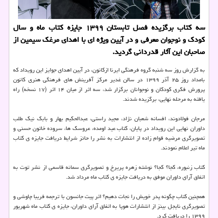
سه کتاب برگزیده فصل تابستان ۱۳۹۹ جایزه کتاب ماه و سال
کودک و نوجوان معرفی و در آیین ویژه ای با اهدای مرغک سیمین از
صاحبان این آثار قدردانی گردید.
به گزارش روز سه شنبه گروه فرهنگی ایرنا ازکانون، در آیین اهدای جوایز این رویداد که
بامداد روز ۲۵ آذر ۱۳۹۹ در سالن غدیر مرکز آفرینش های فرهنگی هنری کانون
پرورش فکری کودکان و نوجوانان برگزار شد، سه اثر از میان ۱۴ اثر (۱۷ نسخه) راه
یافته به مرحله نهایی، برگزیده شدند.
مرجان فولادوند، افسانه شعبان نژاد، مجید راستی، عبدالحکیم بهار و بابک نیک طلب
داوران نهایی این رویداد در پایان، کتاب عید اومده، عروسک ها، سروده خاتون حسنی و
تصویرگری مرضیه قوام زاده از انتشارات به نشر را حائز شرایط دریافت جایزه ی کتاب
ماه تیر اعلام نمودند.
کتاب زنبوره، کجا؟ کجا؟ نوشته زهره پریرخ و تصویرگری سمانه قاسمی از نشر توت به
اتفاق آرای داوران موفق به دریافت جایزه ی کتاب ماه مرداد شد.
همچنین کتاب چگونه پدر خویش را نجات دهیم؟ اثر پیت جانسون با ترجمه فریبا چاوشی و
تصویرگری نایجل بینز از انتشارات هوپا به اتفاق آرای داوران، جایزه ی کتاب ماه شهریور
۱۳۹۹ را دریافت کرد.