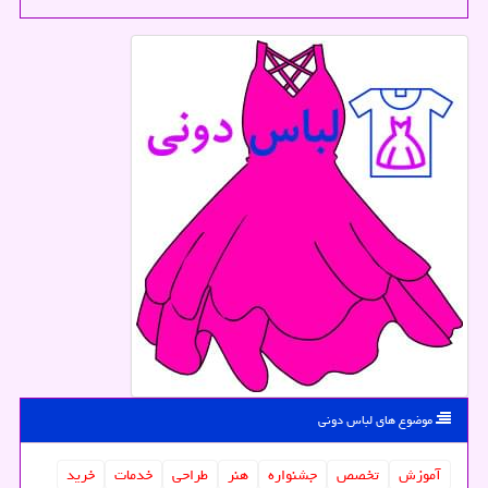
موضوع های لباس دونی
آموزش
تخصص
جشنواره
هنر
طراحی
خدمات
خرید