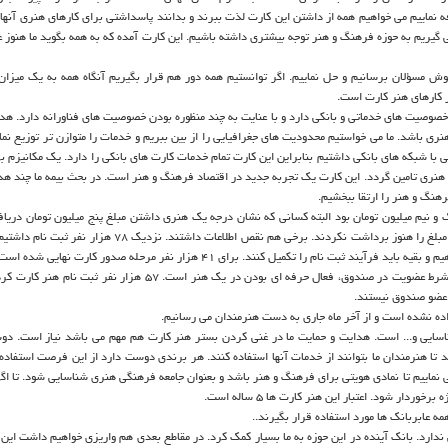
نماییم می خواهیم همه از داشتن این کارت لذت ببرند و بدانند پاسداشتی برای کارهای هنری آنها
می گیریم به حوزه فرهنگ و هنر توجه بیشتری داشته باشیم. این کارت آمده که به همه بگوید ما هنوز
 گوش مسؤلان برسانیم و حل نماییم. اگر توانستیم همه دور هم قرار بگیریم آنگاه همه به یک میزان
ز کارهای هنر کارت است.
خصوصیت های خدماتی و بانکی دارد و با عنایت به چند منظوره بودن خصوصیت های فناورانه دارد. هد
ری باشد. ما می خواستیم محدودیت های جغرافیایی را از بین ببریم و خدمات را متوازن تر توزیع نمای
یی با شبکه های بانکی داشتیم بنابراین این کارت تمام خدمات کارت های بانکی را دارد. یک مکانیزم 
هنری تامین گردد. این کارت یک تجربه جدید در اقتصاد فرهنگ و هنر است. در بحث بیمه ما چند ه
رهنگ و هنر را ارتقا ببخشیم.
 نیم میلیون تومان بود البته کسانی که نشان درجه یک هنری داشتن مبلغ پنج میلیون تومان دریاف
برای کسانی که درخواست هنر کارت دادند حساب افتتاح کردیم. برخی این مبلغ را هنوز برداشت نکردند. برخی هم نقص اطلاعات د
سپس سیدزاده اظهار داشت: شرط گرفتن هنر کارت عضویت در صندوق و شرط عضویت در صندوق، فعال حرفه ای بودن در یک هنر است. ۵۷ 
ه عضو صندوق نیستند.
اده نشده است و از آخر ماه جاری به دست هنرمندان می رسانیم.
ناسایی و... است. هدایت و حمایت ما در غنی کردن بستر هنر کارت هم مهم می باشد نیاز است. د
 تا هنرمندان ما بتوانند از خدمات آنها استفاده کنند. هر برندی دوست دارد از این فرصت استفاده
فی نماییم تا نمادی هویتی برای فرهنگ و هنر باشد و بعنوان جامعه فرهنگی هنری شناسایی شود. تا ا
ار شود. اعتبار این هنر کارت ها ۵ ساله است.
 عابربانک ها مورد استفاده قرار بگیرند..
 ندارد. بانک آینده در این حوزه به ما بسیار کمک کرد. در مقاطع بعدی هم واریزی خواهیم داشت این 