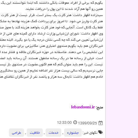
بگویم که برخی از افراد معوقات بانکی داشتند که ابتدا نتوانستند این یک و
همین رو آنها هم آزاد شدند تا این پول را دریافت نمایند.
سیدزاده اظهار داشت: هنر کارت یک بستر است، قرار نیست از هنر کارت بعنو
هنر کارت واریز می شود. تا امروز برای پرداخت کمک هزینه نهادها به مشک
فقط یک کانال است. آنجایی که خود هنر کارت بخواهد هزینه کند با مجوز صند
وی اظهار داشت: شورای ارزشیابی وزارت ارشاد دارای کمیته های فنی از
ارزشیابی تعیین می کند که چه کسی نشان درجه یک یا دو بگیرد. البته معتق
خبرنگاران هم باید بگویم صندوق اعتباری هنر، مکانیزمی برای عضویت دار
این تشخیص را می دهند. متاسفانه در حوزه خبرنگاران علاقه و فشار عده 
است. خیلی از رسانه ها در یک رسانه مشغول هستند. آن رسانه باید اعضای
نیست. این را هم باید عنوان کنم که هم اکنون عضویت در صندوق باز نیست.
جایی نرسیدیم که سالی بیست هزار نفر اضافه نماییم از همین رو سختگیری م
خادم هم اظهار داشت: تابحال سه هزار و پانصد نفر از خبرنگاران تقاضای هن
منبع:
lebasdooni.ir
12:33:00
1399/09/25
تگهای خبر:
جشنواره
,
خدمات
,
خلاقیت
,
طراحی