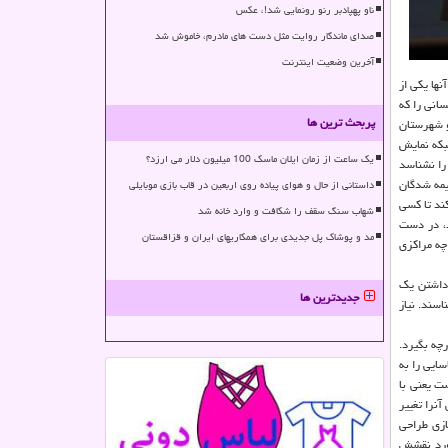
ناو پهپادبر رنو رونمایی شد!، عکس
صدای ماندگار روایت مثل دست های مادرم، خاموش شد
آخرین وضعیت اینترنت
ها یکی از
سانی را که
پربحث ترین ها
و شهرستان
که نمایش
یک ساعت از زمان ایلان ماسک 100 میلیون دلار می ارزد؟
را نشناسد
یمه شدگان
داستانی از حال و هوای پیاده روی اربعین در قاب بازی موبایلی
ر کند تا کسی
شهاب سنگ سقف را شکافت و وارد خانه شد
د، در دست
مد و پوشاک پل جدیدی برای همکاریهای ایران و قزاقستان
چه مراکزی
 داشتن یک
جدیدترین ها
سند. نیاز
چه بگیرد.
ایی را به
ت یعنی با
نرا تغییر
زی طراحی
خورد نقشش