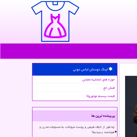
لینک دوستان لباس دونی
حوزه های انتخابیه مجلس
فیش حج
قیمت بیسیم موتورولا
پربیننده ترین ها
چه طور از الیاف طبیعی و پوست حیوانات، به منسوجات مدرن و
هوشمند رسیدیم؟