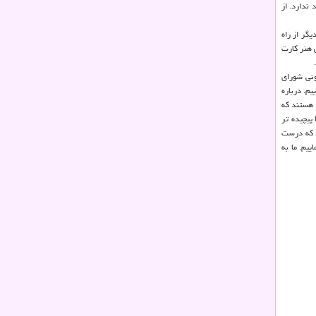
 ندارد. از
گر از راه
 هنر کارت
ونی شورای
م. درباره
 هستند که
پیچیده تر
د که درست
یم. ما به