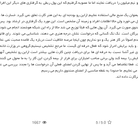
 نیم میلیون را دریافت نمایند اما ما مصوبه گرفتیم که این پول ربطی به گرفتاری های دیگر این افراد
ان یک منبع مالی استفاده نماییم ازاین رو بودجه ای به این هنر کارت تعلق نمی گیرد. خسارت ها دی
ل می خورد ولی حالا اطلاعات افراد و زمینه آن مشخص است. این مورد یک گرفتاری در ارشاد بود. پس
وق صورت می گیرد. آن پول هایی که قبلاً توزیع می شد حالا از راه این شبکه هوشمند انجام می شود.
 خبرگان است. تک تک کسانی که درخواست نشان درجه هنری می دهند، شناسایی می شوند. رای قان
دم اصولاً در کار هنر یک و دو نداریم چون اینجا عرصه خلاقیت است درباره یک قاعده صحبت نمی نمایی
د و باید برایش احراز شود که فعال حرفه ای کیست. ما مرجع تشخیص نیستیم گروهی در وزارت خانه
ای غیر آشنا نسبت به حرفه ای ها برای دریافت چنین کارت هایی بیشتر است ازاین رو تشخیص آنها 
ش را بیمه کند ولی برخی صاحب امتیازان برای فرار از بیمه کردن، این کار را به ما محول می کنن
 فعلا تقاضاها می آید و ما پس از نهایی کردن اعضای فعلی آن درخواست ها را مجدد بررسی می نمای
ی نماییم. ما حدودا به نقطه مناسبی از اعضای صندوق داریم می رسیم.
رکارت داده اند.
1667
5
/
5.0