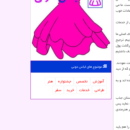
ست. ما می
 عادات خوب
 از خدمات
ف اصلی ما
یم. ترجیح
برگشت پول
دف داشتیم
ت نمودند.
موضوع های لباس دونی
اشتند. نزدیک ۷۸ هزار نفر ثبت نام داشتیم که از دید
هزار نفر ثبت نام هنر کارت کرده اند و به
آموزش
تخصص
جشنواره
هنر
طراحی
خدمات
خرید
سفر
وستان جذب
 نماید پس
گر هنرمندی
را هم باید