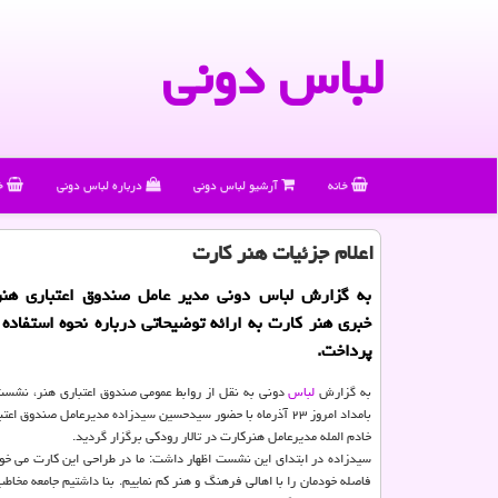
لباس دونی
خانه
آرشیو لباس دونی
درباره لباس دونی
خ
اعلام جزئیات هنر كارت
به گزارش لباس دونی مدیر عامل صندوق اعتباری ه
خبری هنر کارت به ارائه توضیحاتی درباره نحوه استفاده 
پرداخت.
به گزارش
لباس
دونی به نقل از روابط عمومی صندوق اعتباری هنر، نشس
بامداد امروز ۲۳ آذرماه با حضور سیدحسین سیدزاده مدیرعامل صندوق 
خادم المله مدیرعامل هنرکارت در تالار رودکی برگزار گردید.
سیدزاده در ابتدای این نشست اظهار داشت: ما در طراحی این کارت می خو
فاصله خودمان را با اهالی فرهنگ و هنر کم نماییم. بنا داشتیم جامعه مخا