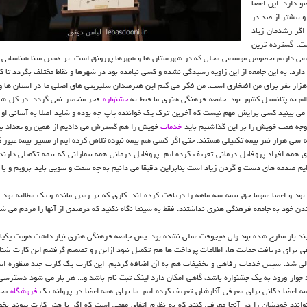
 دارد. این اعضا
 بیشتر از صد در
اگر رشدمان زیاد
ت. گسترده ترین
ی داریم بخصوص موسیقی محلی که در شهرستان ها و شهرها پررونق است. بر همین مبنا شناسایی آن
دارد. به این جامعه از این زاویه رسیدگی نشده و کسی نیامده بود در شهرها و نقاط مختلف بگردد تا ک
د هزار نفر برای من افتخاری است. من فکر می کنم این هنرمندان سلبریتی های اصلی ما در استان ها 
 ظلم به پتانسیل کشور بود. جامعه فرهنگی هنری ما فقط به
جشنواره
فجر منحصر نمی گردد. در کل شب
 می بینید کسی برایش مهم نیست که آخرین ترک یک خواننده پاپ چه بوده و شاید اصلا به آسانی او 
جه همت خویش را بر این گذاشتیم باید
خدمات
خویش را هم گسترش می دادیم از همین رو تعداد ب
تأمین اجتماعی و نزدیک به سی هزار نفر بیمه تکمیلی هستند. حتی اگر کسی هم بیمه نبوده تلاش کرده ایم از مسیر بیمه عبو
 همه افراد پروفایل درمانی تعریف کرده ایم. پروفایل درمانی همه بیمارانی که بیمه تکمیلی دارن
ایم صدمه های دست و گردن زیاد است بنابراین دقیقا می دانیم به چه سمت و سویی باید برویم و با 
ود و اعضا عموما حق بیمه سه ماهه را دریافت کرده اند. کاری که بر زمین مانده و یک مطالبه بود
 خود به جامعه فرهنگی هنری نداشتند. فقط به سینما نگاه نکنید که درصدی از آنها را مردم می شنا
ند بار مطرح شده بود ولی هیچوقت عملی نشده بود. پس جامعه فرهنگی هنری نیاز داشت هویت یکپار
ی برای دریافت حمایت ها، اطلاعات پرداخت ها هم تکمیل نبود ازاین رو تصمیم گرفتیم این کارت شناس
الی شد. سپس خدمات رفاهی و تخفیفات هم به آن اضافه کردیم. این کارت یک کارت چند منظوره اس
واز ورود به یک جشنواره باشد، گاهی امکان دارد لینک ثبت نام باشد و... هر بار می شود دسترسی آ
 اعضا دکانی برای معرفی آثارشان تعریف کرده ایم. ما برای همه اعضا در پروانه یک
فروشگاه
مجا
انند خودشان را در آنجا معرفی کنند که به نظرم اتفاق مهمی است که اگر با هنر کارت پیوند ب