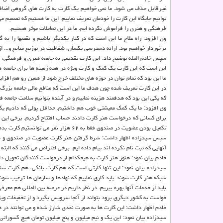
غیرقابل حذف می شود. ما نمی خواهیم یک کارت به کارت های گروهی اضافه 
توانیم جایگاه این کارت را خودمان تعریف نماییم. این ما هستیم که تصمیم 
فرهنگی و هنری را فراموش نکرده ایم. ما در این تعاملات موثر هستیم.
وی افزود: راه علاج ما این است که در کنار یکدیگر باشیم و نقصها را به
برخوردار خواهیم بود. ارائه دسترسی یکسان، شفافیت در توزیع منابع و... ا
سپس خادم المله توضیح داد: این کارت تقدیمی به جامعه هنری و فرهنگی، 
این است که این کارت یک کمک و کارت ویژه در همه زمینه ها برای جامعه هن
ما این بود که تمام توان در حوزه های مختلف خرج شود از همین رو هم افزا
در این کارت تعریف شده چون هدف ما این است که منافع مالی جامعه بزرگ 
که یکی این بود که هدفمند هزینه نماییم و در آینده بتوانیم سلامت جامعه ف
وی افزود: ما یک کمک معیشتی خوب هم داشتیم. حداقل پولی که دادیم یک و
تکمیل بودن عضویت در صندوق فقط به ۶۲ هزار نفر می توانستیم کارت بدهیم و بقیه باید فرآیند ثبت نام را تکمیل کنند. برای ۴۱ هزار نفر مرحله صدور کارت نهایی شده است.
آنهایی که ثبت نام نکرده اند پیام داده ایم. برخی اعتراض می کنند که البت
خادم بیان نمود: هنوز هنر کارت به هیچکدام از درخواست کنندگان تحویل د
سیدزاده بیان نمود: این تنها کارتی است که هم کارت بانکی، هم کارت ش
شبکه هنر کارت شوند باید کاری نماییم که نهادها و سازمان ها ترغیب شوند
باید از خدمات آنها بهره ببریم. در نظر داریم در عرصه بین المللی هم معر
خواست به کشور دیگری برود بتواند از آنجا سرویس بگیرد و از تخفیفات ویژه برخورد
خادم اظهار داشت: این کارت ها به صورت نقدی شارژ شده و می توانند در همه
سیدزاده بیان نمود: این یک و نیم میلیون و پنج میلیون تومان هیچ کسوراتی