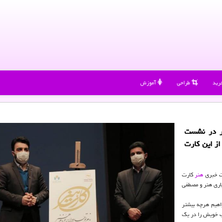
رید
طراحی
آموزش
نر در نشست
از این کارت
ت خبری
هنر
کارت
اعتباری هنر و مصطفی
اهیم هرچه بیشتر
طب خویش را در یک