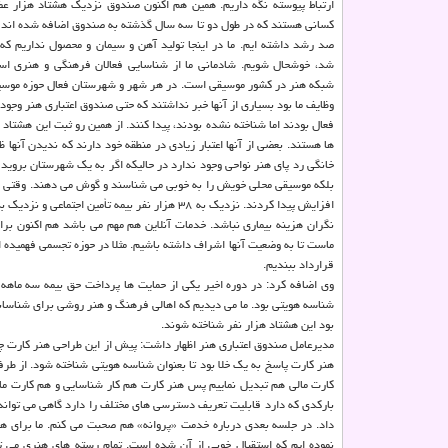
ارتباط پیوسته نگه داریم. همین هم اکنون صندوق نزدیک هشتاد هزار عضو
کسانی هستند که در طول دو تا سه سال گذشته به صندوق اضافه شده اند و
صد رشد داشته ایم. ما در اینجا تولید آهن و سیمان و محصول نداریم که 
شد، خوشحال شویم. شادمانی ما از شناسایی فعالان فرهنگی و هنری اس
شبکه هنر در کشور موسیقی است. در هر شهر و شهرستان فعال حوزه موسیق
وظایف ما بود بسیاری از آنها خبر نداشتند که حتی صندوق اعتباری هنر وجود 
فعال بودند اما شناخته نشده بودند، پیدا کنند. از همین رو ثبت این هشتا
ها هستند. بعضی از آنها اعتبار زیادی در منطقه خود دارند که ندیدن آنها
خانگی رد پای هنر نواحی وجود ندارد در حالیکه اگر به یک شهرستان بروید
بلکه موسیقی محلی خویش را به خوبی می شناسند و گوش می دهند. وقتی و
افزایش پیدا کردند. نزدیک به ۳۸ هزار نفر بیمه 
نگران هزینه بیماری نباشد. خدمات آنلاین هم مهم می باشد هم اکنون برای
ماست تا به وضعیت آنها اشراف داشته باشیم. مثلا در حوزه تجسمی فهمیده 
قرارداد ببندیم.
وی اضافه کرد: در دوره اخیر یکی از حمایت ها پرداخت حق بیمه سه ماهه ب
شناسه هویتی بود. ما می دیدیم که اهالی فرهنگ و هنر روشی برای شناساندن
بود این هشتاد هزار نفر شناخته شوند.
مدیرعامل صندوق اعتباری هنر اظهار داشت: پیش از این طراحی هنر کارت چ
هنر کارت پاسخ به یک خلا بود تا بعنوان شناسه هویتی شناخته شود. از طرف
کارت مالی هم تبدیل نماییم پس هنر کارت هم کار شناسایی و هم کارت م
بارکدی که دارد قابلیت تعریف دسترسی های مختلف را دارد گاهی می تواند ج
داد. در جلسه بعدی درباره خدمت «پروانه» هم صحبت می کنم. ما برای همه
نموده ایم که استقبال خوبی از آن شده است. تمام رسته های هنری می تو