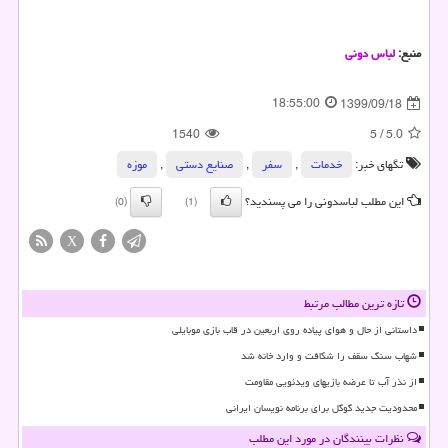
منبع:
لباس دونی
18:55:00
1399/09/18
1540
5
/
5.0
تگهای خبر:
خدمات
,
سفر
,
صنایع دستی
,
موزه
این مطلب لباسدونی را می پسندید؟
(0)
(1)
X
تازه ترین مطالب مرتبط
داستانی از حال و هوای پیاده روی اربعین در قاب بازی موبایلی
شهاب سنگ سقف را شکافت و وارد خانه شد
از نذر آب تا عرضه بازیهای ویدئویی مقاومت
محدودیت جدید گوگل برای برنامه نویسان ایرانی
نظرات بینندگان در مورد این مطلب