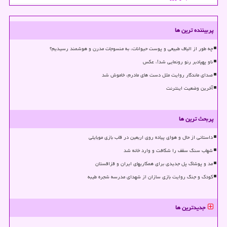
پربیننده ترین ها
چه طور از الیاف طبیعی و پوست حیوانات، به منسوجات مدرن و هوشمند رسیدیم؟
ناو پهپادبر رنو رونمایی شد!، عکس
صدای ماندگار روایت مثل دست های مادرم، خاموش شد
آخرین وضعیت اینترنت
پربحث ترین ها
داستانی از حال و هوای پیاده روی اربعین در قاب بازی موبایلی
شهاب سنگ سقف را شکافت و وارد خانه شد
مد و پوشاک پل جدیدی برای همکاریهای ایران و قزاقستان
کودک و جنگ روایت بازی سازان از شهدای مدرسه شجره طیبه
جدیدترین ها