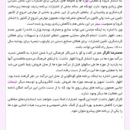
به انتشار کرونا و تعطیلی
موزه
ها و محوطه های تاریخی برای اعتبارات این بخش نگرانی
های زیادی وجود دارد، چونکه هر ساله بخش از اعتبارات برنامه ردیف توسعه زیرساخت
گردشگری و پشتیبانی از بناهای تاریخی از این بخش و بخشی از عوارض خروج از کشور
تأمین می شد؛ ولی اکنون درآمدهای متفرقه دولت همچون عوارض خروج از کشور با انتشار
کرونا و ممنوعیت
سفر
در این بخش هم با کاهش زیادی روبه رو شده است.
وی با اشاره به اینکه مجلس نمی تواند منابع و مصارف بودجه وزارت خانه را تغییر عمده
دهد، اظهار داشت: انجام کارهای حمایتی همچون اعطای اعتبارات و تسهیلات برای فعالان
گردشگری، تأمین اعتبارات برای فعالان صنایع دستی در چارچوب تبصره برای بودجه سال
۱۴۰۰ بسیار راه گشا می تواند باشد.
محمدرضا کارگر
هم در گفت و گو با خبرنگار فرهنگی ایرنا ضمن اشاره به کاهش شدید
درآمد موزه ها در دوره انتشار کرونا اظهار داشت: با ارتقای فرهنگ مردم و علاقمندی آنها
به بازدید از موزه ها طی سالهای قبل از درآمد موزه ها از محل فروش بلیط تأمین می شد
اما با تعطیلی موزه ها این درآمد از دست رفته است.
وی ضمن اشاره به اینکه برنامه های گوناگونی از محل این درآمد در نظر گرفته شده بود،
اظهار داشت: تجهیز و توسعه موزه ها، فروش بلیت الکترونیکی و توسعه دیگر
خدمات
جانبی همچون برنامه های پیش روی ما بود که با از دست دادن این درآمد امکان ادامه
این فعالیت ها دیگر وجود ندارد.
کارگر اظهار داشت: البته این کمبود اعتبارات اصلاً سبب نخواهد شد استانداردهای حفاظتی
موزه را کاهش دهیم و بهره گیری از کمک بخش خصوصی و مدیریت هیات امنایی موزه ها
را یکی از برنامه های پیشرو عنوان نمود.
.