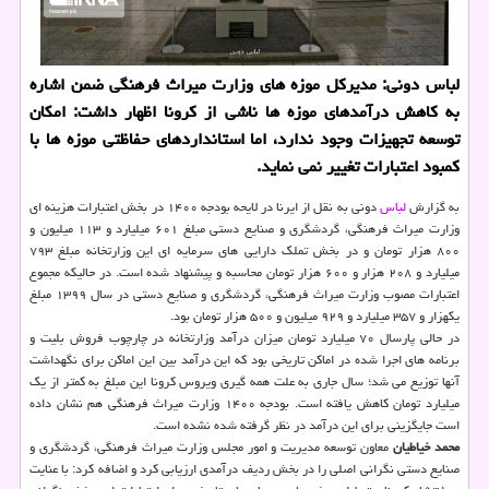
لباس دونی: مدیرکل موزه های وزارت میراث فرهنگی ضمن اشاره
به کاهش درآمدهای موزه ها ناشی از کرونا اظهار داشت: امکان
توسعه تجهیزات وجود ندارد، اما استانداردهای حفاظتی موزه ها با
کمبود اعتبارات تغییر نمی نماید.
به گزارش
لباس
دونی به نقل از ایرنا در لایحه بودجه ۱۴۰۰ در بخش اعتبارات هزینه ای
وزارت میراث فرهنگی، گردشگری و صنایع دستی مبلغ ۶۰۱ میلیارد و ۱۱۳ میلیون و
۸۰۰ هزار تومان و در بخش تملک دارایی های سرمایه ای این وزارتخانه مبلغ ۷۹۳
میلیارد و ۲۰۸ هزار و ۶۰۰ هزار تومان محاسبه و پیشنهاد شده است. در حالیکه مجموع
اعتبارات مصوب وزارت میراث فرهنگی، گردشگری و صنایع دستی در سال ۱۳۹۹ مبلغ
یکهزار و ۳۵۷ میلیارد و ۹۲۹ میلیون و ۵۰۰ هزار تومان بود.
در حالی پارسال ۷۰ میلیارد تومان میزان درآمد وزارتخانه در چارچوب فروش بلیت و
برنامه های اجرا شده در اماکن تاریخی بود که این درآمد بین این اماکن برای نگهداشت
آنها توزیع می شد؛ سال جاری به علت همه گیری ویروس کرونا این مبلغ به کمتر از یک
میلیارد تومان کاهش یافته است. بودجه ۱۴۰۰ وزارت میراث فرهنگی هم نشان داده
است جایگزینی برای این درآمد در نظر گرفته شده نشده است.
محمد خیاطیان
معاون توسعه مدیریت و امور مجلس وزارت میراث فرهنگی، گردشگری و
صنایع دستی نگرانی اصلی را در بخش ردیف درآمدی ارزیابی کرد و اضافه کرد: با عنایت