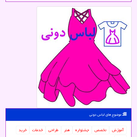
موضوع های لباس دونی
آموزش
تخصص
جشنواره
هنر
طراحی
خدمات
خرید