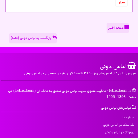
سفر
صفحه اخبار
بازگشت به لباس دونی (خانه)
لباس دونی
فروش لباس : از لباس‌های روز دنیا تا کلاسیک‌ترین طرحها همه چی در لباس دونی
lebasdooni.ir - مالکیت معنوی سایت لباس دونی متعلق به مالک آن (Lebasdooni) می
باشد - 1396 -1405
میانبرهای لباس دونی
درباره ما
بک لینک در لباس دونی
رپورتاژ در لباس دونی