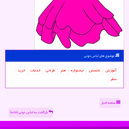
موضوع های لباس دونی
آموزش
تخصص
جشنواره
هنر
طراحی
خدمات
خرید
سفر
صفحه اخبار
بازگشت به لباس دونی (خانه)