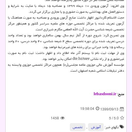
وی افزود: آزمون ورودی ۱۰ دیماه ۱۳۹۹ و مصاحبه ۱۵ دیماه با عنایت به شرایط و
دستورالعمل های بهداشتی به صورت حضوری و یا مجازی برگزار می گردد.
حجت الاسلام کاردانپور اظهار داشت: منابع آزمون ورودی و مصاحبه به صورت هماهنگ با
آزمون تعریف شده با مراکز تخصصی حوزه های علمیه سراسر کشور و همینطور مرکز
تخصصی شیعه شناسی حضرت آیت الله العظمی مکارم شیرازی است.
وی تصریح کرد: شروع دوره از آغاز نیم سال بهمن سالجاری خواهد بود و تعداد واحد
درسی تعریف شده برای دوره تخصصی سطح ۴ شیعه شناسی، ۴۰ واحد درسی، ۲۰ واحد
رساله و ۱۵ واحد جبرانی برای رشته های غیرمرتبط خواهد بود.
وی از مهلت ثبت نام تا بیستم آذر ماه اطلاع داد و اظهار داشت: ثبت نام به صورت
غیرحضوری و از راه نشانی dte.bz/ssee امکان پذیر خواهد بود.
مؤسسه آموزش عالی حوزوی علامه مجلسی(ره) همچون مراکز تخصصی حوزوی وابسته به
دفتر تبلیغات اسلامی شعبه اصفهان است.
منبع:
lebasdooni.ir
19:58:04
1399/09/13
1458
5
/
5.0
تگهای خبر:
آموزش
,
تخصص