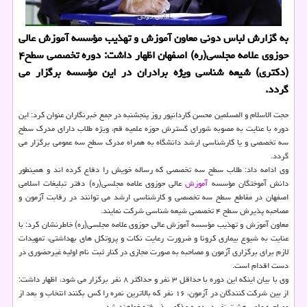
به گزارش لباس دونی معاون آموزش و تهذیب مؤسسه آموزش عالی
حوزوی علامه مجلسی(ره) اصفهان اظهار داشت: دوره تخصصی سطح۴
(دكتری) شیعه شناسی ویژه برادران در این مؤسسه برگزار می
گردد.
حجت الاسلام و المسلمین محسن کاردانپور روز پنجشنبه در جمع خبرنگاران عنوان کرد: این
دوره با عنایت به مصوبه شورای گسترش حوزه علمیه قم، ویژه طلاب دارای مدرک سطح
سه تخصصی و یا کارشناسی ارشد دانشگاه به همراه مدرک سطح سه عمومی برگزار می
گردد.
وی ادامه داد: طلاب سطح سه تخصصی که رساله خویش را دفاع کرده اند و همینطور
دانش آموختگان مؤسسه
آموزش
عالی حوزوی علامه مجلسی(ره) دفتر تبلیغات اسلامی
اصفهان در مقاطع سطح سه تخصصی و کارشناسی ارشد می توانند در رقابت آزمون و
مصاحبه پذیرش سطح ۴ تخصصی شیعه شناسی شرکت نمایند.
معاون آموزش و تهذیب مؤسسه آموزش عالی حوزوی علامه مجلسی(ره) خاطرنشان کرد: با
عنایت به شیوع بیماری کرونا و ضرورت رعایت نکات و پروتکل های بهداشتی، تمهیدات
لازم برای برگزاری آزمون و مصاحبه به صورت مجازی در کنار ثبت نام اولیه غیرحضوری در
دست اقدام است.
وی با بیان اینکه این دوره با حداقل ۳ نفر و حداکثر ۸ نفر برگزار می شود، اظهار داشت:
از بین شرکت کنندگان در آزمون، ۱۶ نفر که بالاترین نمره را کس بکنند انتخاب و بعد از
مصاحبه علمی هشت نفر در دوره مذکور پذیرفته خواهند شد.