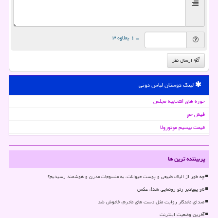
= ۱ بعلاوه ۳
ارسال نظر
لینک دوستان لباس دونی
حوزه های انتخابیه مجلس
فیش حج
قیمت بیسیم موتورولا
پربیننده ترین ها
چه طور از الیاف طبیعی و پوست حیوانات، به منسوجات مدرن و هوشمند رسیدیم؟
ناو پهپادبر رنو رونمایی شد!، عکس
صدای ماندگار روایت مثل دست های مادرم، خاموش شد
آخرین وضعیت اینترنت