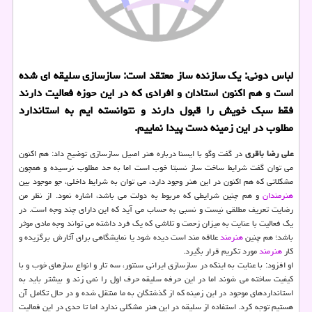
لباس دونی: یك سازنده ساز معتقد است: سازسازی سلیقه ای شده
است و هم اكنون استادان و افرادی كه در این حوزه فعالیت دارند
فقط سبك خویش را قبول دارند و نتوانسته ایم به استاندارد
مطلوب در این زمینه دست پیدا نماییم.
علی رضا باقری
در گفت وگو با ایسنا درباره هنر اصیل سازسازی توضیح داد: هم اكنون
می توان گفت شرایط ساخت ساز نسبتا خوب است اما به حد مطلوب نرسیده و همچون
مشكلاتی كه هم اكنون در این هنر وجود دارد، می توان به شرایط داخلی، جو موجود بین
هنرمندان
و هم چنین شرایطی كه مربوط به دولت می باشد، اشاره نمود. از نظر من
رضایت تعریف مطلقی نیست و نسبی به حساب می آید كه این دارای چند وجه است. در
یك فعالیت با عنایت به میزان زحمت و تلاشی كه یك فرد داشته می تواند وجه مادی موثر
باشد؛ هم چنین
هنرمند
علاقه مند است دیده شود یا نمایشگاهی برای آثارش برگزیده و
كار
هنرمند
مورد تكریم قرار بگیرد.
او افزود: با عنایت به اینكه در سازسازی ایرانی سنتور، سه تار و انواع سازهای خوب و با
كیفیت ساخته می شوند اما در این حرفه سلیقه حرف اول را نمی زند و بیشتر باید به
استانداردهای موجود در این زمینه كه از گذشتگان به ما منتقل شده و در حال تكامل آن
هستیم توجه كرد. استفاده از سلیقه در این هنر مشكلی ندارد اما تا حدی در این فعالیت