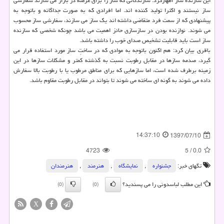
این سازنده ساز اظهاركرد: سازندگانی كه ساز را برای عرضه در بازار می سازند سفارشی
ساز نیستند و اكثرا تولید كننده اند. اما افرادی كه به صورت جداگانه و باتوجه به
پیشنهادی كه از سمت فرد متقاضی داشته اند یك ساز می سازند، سفارشی ساز محسوب
می شوند. نوازنده بودن در سازسازی حائز اهمیت می باشد چونكه شخصی كه سازنده
ساز است باید قابلیت تشخیص صدای خوب را داشته باشد.
باقری بیان كرد: هم اكنون باتوجه به موادی كه در ساختِ ساز مورد استفاده قرار می
گیرد، صدمه سازها در مقابل رطوبت نسبت به گذشته كمتر و مشكلات سازها در این
زمینه برطرف شده است، اما سازهایی كه برای مناطق مرطوب یا با رطوبت بالا سفارش
داده می شوند به گونه ای ساخته می شوند تا بتواند در مقابل رطوبت مقاوم باشد.
14:37:10
1397/07/10
4723
5
/
0.0
تگهای خبر:
جشنواره
,
نمایشگاه
,
هنرمند
,
هنرمندان
این مطلب لباسدونی را می پسندید؟
(0)
(0)
X