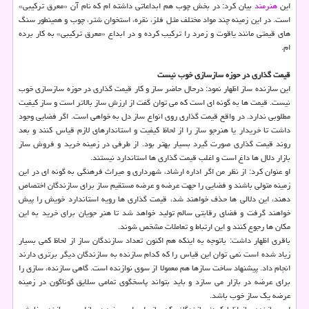
این
هنرمند
بیان كرد: در بخش چوب هم ابداعاتی داشته ام كه نام آن «معرق تركیبی»
است. در این زمینه چند مواد مختلف مثل فلز، نقره، استخوان شتر، چوب و همینطور سنگ
های قیمتی مانند یاقوت و زمرد را تركیب كرده و در ابداع «معرق تركیبی» به كار برده
ام.
قیمت گذاری در حوزه سازسازی خوب نیست
این سازنده ساز اظهار نمود: درحال حاضر ساز و كار قیمت گذاری در حوزه سازسازی خوب
نیست. قیمت ها به گونه ای است كه می توان گفت از ارزش ساز بالاتر است و ساز كیفیت
مطلوبی ندارد. در واقع قیمت گذاری روی انواع ساز دل به خواهی است. اگر فضایی وجود
داشت تا خریدار یا هنرجو ساز را از لحاظ كیفیت و استاندارهای لازم قیاس كنند و بعد
روند قیمت گذاری صورت گیرد بسیار بهتر بود. از طرفی در زمینه خرید و فروش ساز
بازار دلال ها داغ است و اغلب قیمت گذاری ها استاندارد نیستند.
او عنوان كرد: از نظر من اگر اداره ارشاد، شهرداری و میراث فرهنگی به گونه ای در این
زمینه متولی باشند و فضایی را جهت عرضه و عرضه مستقیم ساز برای سازندگان اختصاص
دهند، این دلالی ها حذف خواهند شد، قیمت گذاری ها رویه استاندارد خویش را پیش
خواهند گرفت و فضای رقابتی سالم تولید خواهد شد تا هنر جویان برای خرید به این
مكان ها رجوع كنند و این ارتباط و تعاملات مشخص شوند.
باقری اظهار داشت: باتوجه به اینكه هم اكنون تعداد سازندگان ساز از لحاظ كمی بسیار
زیاد شده است نمی توان این قیاس را كه كدام سازنده به سازندگان دیگر برتری دارند
انجام داد. پیشنهاد ساخت سازها هم معمولا از سوی نوازنده است. گاهی سازنده، سازی را
برای عرضه در بازار می سازد و باید بتواند پاسخگوی تمامی سلایق گوناگون در زمینه
عرضه یك ساز خوب باشد.