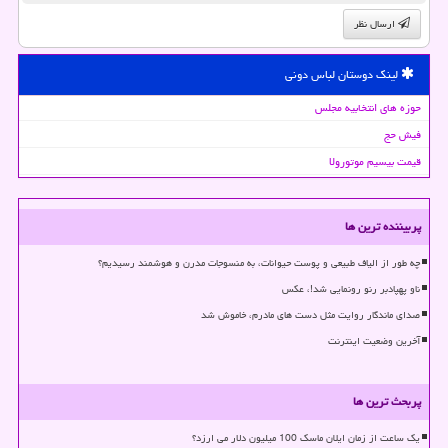
ارسال نظر
لینک دوستان لباس دونی
حوزه های انتخابیه مجلس
فیش حج
قیمت بیسیم موتورولا
پربیننده ترین ها
چه طور از الیاف طبیعی و پوست حیوانات، به منسوجات مدرن و هوشمند رسیدیم؟
ناو پهپادبر رنو رونمایی شد!، عکس
صدای ماندگار روایت مثل دست های مادرم، خاموش شد
آخرین وضعیت اینترنت
پربحث ترین ها
یک ساعت از زمان ایلان ماسک 100 میلیون دلار می ارزد؟