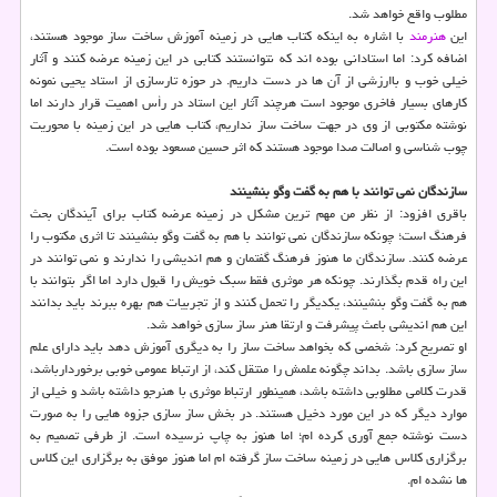
مطلوب واقع خواهد شد.
این
هنرمند
با اشاره به اینكه كتاب هایی در زمینه آموزش ساخت ساز موجود هستند،
اضافه كرد: اما استادانی بوده اند كه نتوانستند كتابی در این زمینه عرضه كنند و آثار
خیلی خوب و باارزشی از آن ها در دست داریم. در حوزه تارسازی از استاد یحیی نمونه
كارهای بسیار فاخری موجود است هرچند آثار این استاد در رأس اهمیت قرار دارند اما
نوشته مكتوبی از وی در جهت ساخت ساز نداریم، كتاب هایی در این زمینه با محوریت
چوب شناسی و اصالت صدا موجود هستند كه اثر حسین مسعود بوده است.
سازندگان نمی توانند با هم به گفت وگو بنشینند
باقری افزود: از نظر من مهم ترین مشكل در زمینه عرضه كتاب برای آیندگان بحث
فرهنگ است؛ چونكه سازندگان نمی توانند با هم به گفت وگو بنشینند تا اثری مكتوب را
عرضه كنند. سازندگان ما هنوز فرهنگ گفتمان و هم اندیشی را ندارند و نمی توانند در
این راه قدم بگذارند. چونكه هر موثری فقط سبك خویش را قبول دارد اما اگر بتوانند با
هم به گفت وگو بنشینند، یكدیگر را تحمل كنند و از تجربیات هم بهره ببرند باید بدانند
این هم اندیشی باعث پیشرفت و ارتقا هنر ساز سازی خواهد شد.
او تصریح كرد: شخصی كه بخواهد ساخت ساز را به دیگری آموزش دهد باید دارای علم
ساز سازی باشد. بداند چگونه علمش را منتقل كند، از ارتباط عمومی خوبی برخوردارباشد،
قدرت كلامی مطلوبی داشته باشد، همینطور ارتباط موثری با هنرجو داشته باشد و خیلی از
موارد دیگر كه در این مورد دخیل هستند. در بخش ساز سازی جزوه هایی را به صورت
دست نوشته جمع آوری كرده ام؛ اما هنوز به چاپ نرسیده است. از طرفی تصمیم به
برگزاری كلاس هایی در زمینه ساخت ساز گرفته ام اما هنوز موفق به برگزاری این كلاس
ها نشده ام.