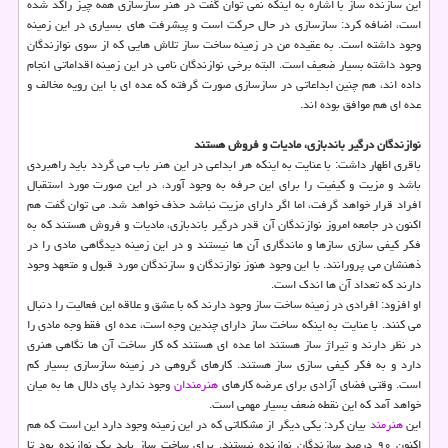
این سازنده ساز با اشاره به اینكه نمی توان گفت در هنر سازسازی همه چیز راكد شده
است، اضافه كرد: سازسازی در حال حركت است و پیشرفت های بسیاری در این زمینه
وجود داشته است. به عقیده من در زمینه ساخت ساز تلاش هایی كه از سوی نوازندگان
وجود داشته بسیار ضعیف است. البته برخی نوازندگان نامی در این زمینه اقداماتی انجام
داده اند، هم چنین ابداعاتی در سازسازی صورت گرفته كه عده ای با این رویه مخالف و
عده ای هم موافق بوده اند.
نوازندگان درگیر باندبازی، مادیات و فروش هستند
باقری اظهار داشت: با عنایت به اینكه هر ابداعی در این هنر باب می گردد باید راهبردی
باشد و مزیت و كیفیت را برای این حرفه به وجود آورد، در این صورت مورد استقبال
افراد قرار خواهد گرفت، اما اگر دارای مزیت نباشد حذف خواهد شد. می توان گفت هم
اكنون در جامعه امروز نوازندگان آن قدر درگیر باندبازی، مادیات و فروش هستند كه به
فكر كیفی سازی سازها و ماندگاری آن ها نیستند و در این زمینه دیدگاهی مادی را در
ذهنشان می پرورانند. با این وجود هنوز نوازندگان و سازندگان مورد قبول و متعهد وجود
دارند كه تعداد آن ها اندك است.
او افزود: افرادی در زمینه ساخت ساز وجود دارند كه با عشق و علاقه این فعالیت را دنبال
می كنند. با عنایت به اینكه ساخت ساز دارای چندین وجه است، عده ای فقط وجه مادی را
در نظر دارند و تیراژ ساز هستند اما عده ای هستند كه كار ساخت آن ها نگاهی هنری
دارد و به فكر كیفی سازی ساز هستند. كارهای گروهی در زمینه سازسازی بسیار كم
است. وقتی فضای آزادی برای عرضه كارهای
هنرمندان
وجود ندارد پای دلال ها به میان
خواهد آمد كه این نقطه ضعف بسیار مهمی است.
این
هنرمند
بیان كرد: یكی دیگر از مشكلاتی كه در این زمینه وجود دارد این است كه هم
اكنون ۹۰ درصد سازندگان نوازنده نیستند. برای ساخت ساز باید یك نوازنده بود تا