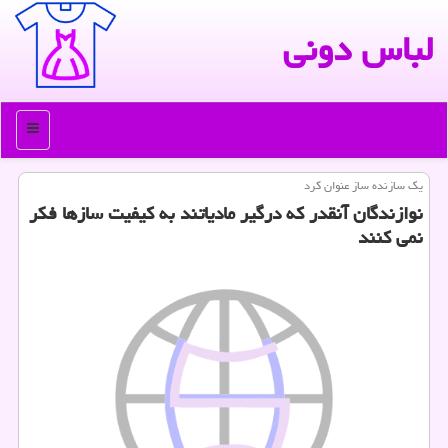
لباس دونی
منو
یك سازنده ساز عنوان كرد
نوازندگان آنقدر كه درگیر مادیاتند به كیفیت سازها فكر
نمی كنند