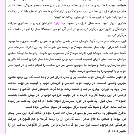
بتوانیم خوب یا بد بودن یك ساز را مشخص نماییم و این ضعف بسیار بزرگی است كه از
نظرمن برای حل این مشكل باید سازندگان و نوازندگان با هم در تعامل باشند و رقابت
سالم تولید شود تا این مشكلات از میان برداشته شوند.
باقری اظهار نمود: سه سال قبل در مشهد
جشنواره
هنرهای چوبی با همكاری میراث
فرهنگی و شهرداری برگزار كردیم و در كنار آن دو بار نمایشگاه ساز را هم در خانه ملك
برگزار كردیم.
این سازنده ساز مطرح كرد: درحال حاضر شغل جدیدی با عنوان «كاسه سازی» به وجود
آمده كه برای انواع ساز ساخته، مونتاژ و عرضه می شوند كه به این افراد سازنده ساز
گفته نخواهد شد. چونكه این افراد مونتاژ كار محسوب می شوند. باتوجه به اینكه تمامی
مراحل ساخت ساز دارای اهمیت است، می توان گفت سازنده ساز فردی است كه دارای
علم سازسازی باشد و بتواند به تنهایی تمامی مراحل ساخت را انجام دهد و در انتها ساز
خوب و با كیفیتی را به متقاضی عرضه نماید.
او اظهار داشت: گزینش چوب مناسب برای ساز، دارای انواع وجه است كه این وجوه علمی،
تجربی وحسی هستند. در زمینه چوب شناسی و گزینش چوب با كیفیت در جهت ساخت
ساز باید به میزان آبیاری درخت و منطقه رشد توجه كرد. همینطور علم، آگاهی و استفاده
ازحس در این زمینه كاربرد دارند تا در نهایت خروجی خوبی را در پیش داشته باشند.
حدود ۲۳ سال قبل ابداعاتی در حوزه سازسازی انجام داده ام كه این ابداعات در زمینه
ساخت پنجه، خرك و شیطانك جدید برای سهولت در سیم انداختن بوده است.
باقری همینطور به ساخت ساز پوستی در سال ۸۵ اشاره نمود و اضافه كرد: این ساز ابداع
من نبوده و متعلق به حاج طاهر است كه من آن را زنده كردم و هم اكنون در میراث
فرهنگی هم موجود است. این ساز دو كاسه دارد و من بعضی از الگوهای ساخت آن را
تغییر داده ام.