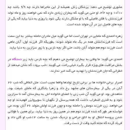
عشوری توضیح می دهد: پزشکان زنان همیشه از این ماجراها دارند چه ۹/۹ باشد چه
۱۰/۱۰ و چه ۲/۲. او حتی می گوید که بیماران زیادی دارد که نمی خواهند روز و ماه تولد
فرزندشان با فلان فامیلی که با او مشکل دارند یکی شود یا روزی به دنیا بیاید که یکی از
بچه های فامیل نیز در آن متولد شده است.
زهره احمدی که مامایی در تهران است اما می گوید میل مادران حامله بیشتر به این سمت
است که فرزندانشان همه در یک ماه متولد شوند؛ بطوریکه اگر فرزندِ اول، آبان ماهی
است فرزند دوم هم متولد آبان باشد، حتی اگر بچه نارس و با زور سزارین به دنیا بیاید.
احمدی می گوید: ما وقتی به بیماران توضیح می دهیم که بچه نارس باید زیر
دستگاه
در
بخش مراقبت های ویژه قرار بگیرد خیلی راحت می گویند «خب برود» که نشان میدهد از
خطراتی که جان فرزندشان را تهدید می کند خبر ندارند.
اصرار برخی خانواده ها بر برخی تاریخ تولدها واقعا عجیب است. مثل اتفاقی که شب ۲۶
آبان در یکی از بیمارستان های مشهد رخ داد و زهرا یادگاری که مامای شیفت بود،
شاهدش بود. او می گوید آن شب زنی با اعضای خانواده اش به بیمارستان آمد تا سزارین
شود و به قدری اضطراب داشت که همه پرسنل از نگهبان تا سوپروایزر فهمیدند او چه
می خواهد. زن، فرزند دومش را حامله بوده و چون فرزند اولش متولد ۲۶ آبان بوده، می
خواسته هر طور که شده فرزند دوم هم در همین روز به دنیا بیاید، برای همین با طولانی
شدن پروسه انتقال او به اتاق جراحی و نزدیک شدن به ساعت ۱۲شب او کلی داد و
فریاد کرده که عجله کنید وقت از دست رفت.