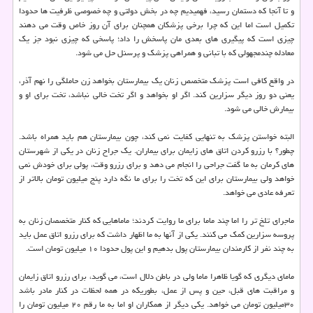
و تا آنجا که دستمان رسید، فهمیدیم چه در بخش دولتی و چه خصوصی ظرفیت ها حدودا
تکمیل است اما این که چرا برخی پزشکان همچنان برای آن روز خاص وقت می دهند
چیزی است که پیگیری های بعدی مان پاسخش را داد؛ پاسخی که چیزی نبود جز یک
معادله چندمجهولی که با تبانی و همراهی پزشک و پرسنل حل می شود.
در واقع کافی است پزشک متخصص زنان یک بیمارستان بخواهد زن حاملگی را نهم آذر،
یعنی دو روز دیگر سزارین کند. اگر او بخواهد و اگر تخت خالی نباشد، تخت برای او و
بیمارش خالی می شود.
البته خواستن پزشک به تنهایی کفایت نمی کند، چون بیمارستان هم باید همراه باشد.
چطور؟ با رزرو کردن اتاق های زایمان برای بیماران. یک جراح زنان در یکی از شهرستان
های کرمان به ما گفت جراحی را انجام می دهد و برای رزرو وقت، پولی برای خودش نمی
خواهد ولی بیمارستان برای این که تخت را برای ما نگه دارد پنج میلیون تومان بالاتر از
تعرفه عادی می خواهد.
ماجرای تلخ تر را اما چند ماما برای ما روایت کردند؛ ماماهایی که کنار متخصصان زنان به
پروسه سزارین کمک می کنند. یکی از آنها به ما اظهار داشت که برای رزرو اتاق عمل باید
به چند نفر از کارمندان بیمارستان پول بدهیم و این پول حدودا ۱۰ میلیون تومان است.
مامای دیگری که گویا ظاهرا ماما ولی در باطن دلال است، می گوید، برای رزرو اتاق زایمان
و مراقبت های قبل، حین و پس از عمل، بطوریکه در همه لحظات در کنار مادر باشد
۳۰میلیون تومان می خواهد. یکی دیگر از همکاران او اما به ما رقم ۲۰ میلیون تومان را