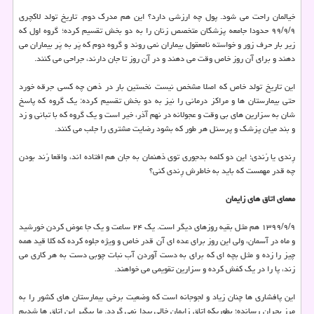
خیالمان راحت می شود. پول چه ارزشی دارد؟ این هم مدرک دوم. تاریخ تولد لاکچری
۹۹/۹/۹ حدودا جامعه پزشکان متخصص زنان را به دو بخش تقسیم کرده؛ گروه اول که
زیر بار حرف زور و خواسته نامعقول بیماران نمی روند و گروه دوم که پَر به پَر بیماران می
دهند و برای آن روز خاص وقت می دهند و در آن روز تا جان دارند، جراحی می کنند.
این تاریخ تولد خاص که اصلا مشخص نیست نخستین بار در ذهن چه کسی جرقه خورد
حتی بیمارستان ها و مراکز درمانی را نیز به دو بخش تقسیم کرده: یک گروه که پاسخ
شان به سزارین های بی وقت و عجولانه در نهم آذر، خیر است و یک گروه که با تبانی و زد
و بند میان پزشک و پرسنل هر طور که بشود رضایت مشتری را جلب می کنند.
رِندی یا رُندی؛ این دو کلمه بدجوری توی ذهنمان به جان هم افتاده اند، واقعا رُند بودن
چه قدر مهمست که باید به خاطرش رِندی کنی؟
معمای اتاق های زایمان
۱۳۹۹/۹/۹ هم مثل بقیه روزهای دیگر است. یک ۲۴ ساعت و یک جا عوض کردن خورشید
و ماه در آسمان، ولی این روز برای عده ای آن قدر خاص و ویژه جلوه کرده که کلا قید همه
چیز را زده و مثل بچه ای که برای به دست آوردن آب نبات چوبی دست به هر کاری می
زند، پا را در یک کفش کرده و سزارین تقویمی می خواهند.
این پافشاری ها چنان زیاد و لجوجانه است که وضعیت برخی بیمارستان های کشور را به
مرز بحران رسانده؛ بطوریکه اتاق زایمان خالی پیدا نمی گردد. ما پیگیر این اتاق ها شدیم