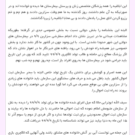
این ابلاغیه را همه پزشکان متخصص زنان و پرسنل بیمارستان ها دیده و خوانده اند و در
صورتیکه به آن علم داشتند، روز گذشته به ما هم وقت سزارین دادند و هم چم و خم
رزرو کردن اتاق عمل را یادمان دادند و بی محابا ابلاغیه را زیرپا گذاشتند.
البته این بخشنامه را بخش دولتی نسبت به بخش خصوصی جدی تر گرفته؛ بطوریکه
مشاهدات میدانی ما در تبریز نشان داد انجام سفارشی سزارین ۹/۹ در بیمارستان های
دولتی این شهر حدودا نشدنی است. با این وجود چون در کشور ما کار نشد ندارد و بخش
خصوصی نیز همیشه راه خودش را می رود، یافته های خبرنگار ما در اهواز نشان داد که
اگر پزشک معالجِ زنی حامله و طالب تولد لاکچری ۹۹/۹/۹ تایید کند که وی در این تاریخ
باید جراحی شود در بیمارستان ها به روی افراد باز است، چه روز نهم و چه شب نهم.
این همه اصرار و کوشش برای داشتن یک تاریخ تولد خاص البته با سِحرِ سازمان ثبت
احوال کشور باید باطل می شد و حرف های سخنگوی این سازمان باید خانواده های زیادی
را از سزارین های بی موقع منصرف می کرد اما گویا عده ای می خواهند راه خودشان را
بروند نه راه ثبت احوال را.
سیف الله ابوترابی حالا که میل اغراق شده خانواده ها برای تولد ۹۹/۹/۹ را دیده به نقل
از سازمان متبوعش اعلام نموده که ثبت احوالی ها حاضرند با دل خانواده ها راه بیایند و
سازمان ثبت احوال محدودیتی برای ثبت تولدها ندارد و اگر فردی از دوم یا سوم آذر تا
۱۵ این ماه به دنیا بیاید نیز می تواند شناسنامه با تاریخ ۹۹/۹/۹ دریافت کند.
این جمله می توانست آبی بر آتش خانواده های مشتاق باشد ولی آنهایی که لاکچری بازی