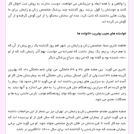
را واقعی و با همه ابعاد و جزییاتش می خواهند، دوست ندارند به روش ثبت احوال کار
کنند و خودشان را گول بزنند. روز گذشته چند پزشک متخصص زنان و زایمان برای ما
روایت هایی داشتند که ثابت کرد، عده ای سخنان سخنگو را از این گوش گرفته و از آن
گوش در کرده اند.
خواسته های عجیب وغریب خانواده ها
فاطمه نادری صفا، متخصص زنان و زایمان در شهر قم روز گذشته یک ربع پیش از آن که
با هم حرف بزنیم، یک بیمار داشت که مصرانه می خواست نهم آذر زایمان کند که از او
«نه» شنیده بود و گفته بود که می رود سراغ پزشکی دیگر.
نادری می گوید: بین هفته های ۳۸ و ۳۹ حاملگی، می توان ختم حاملگی داد که بهترین
گزینه هفته ۳۹ است ولی از آبان امسال بیشتر زنان حاملگی که به بیمارستان محل کار او
آمده اند اصرار به سزارین های زودرس داشته اند. او می گوید تا الان حدود ۱۵ بیمار را
قانع کرده ام که سزارین زودهنگام جان فرزندشان را به خطر می اندازد و آنها نباید به
زجر تنفسی فرزندشان راضی باشند؛ چونکه تولد زودهنگام موجب نارس ماندن ریه ها و
مشکلات بعدی می شود.
صفیه عشوری مقدم، متخصص زنان و زایمان در تهران نیز بی شمار از این مراجعات داشته
و می گوید خیلی از بیماران فعلی اش کسانی هستند که سال قبل از او پرسیده اند که
باید چه کار کنند تا فرزندشان در فلان تاریخ مشخص متولد شود. او می گوید حتی برخی
بیماران هستند که بچه دارشدن را گذاشته اند برای سال ۱۴۰۰ تا لاکچری تر باشد.