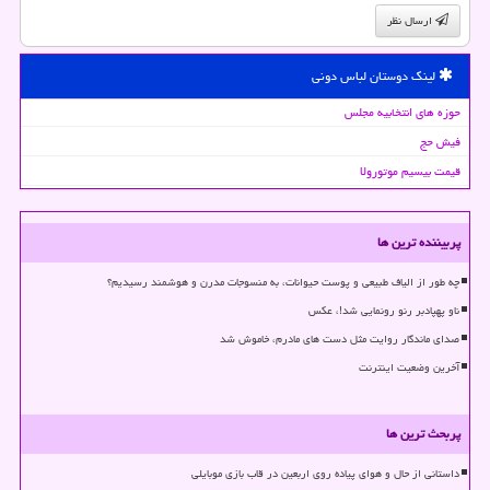
ارسال نظر
لینک دوستان لباس دونی
حوزه های انتخابیه مجلس
فیش حج
قیمت بیسیم موتورولا
پربیننده ترین ها
چه طور از الیاف طبیعی و پوست حیوانات، به منسوجات مدرن و هوشمند رسیدیم؟
ناو پهپادبر رنو رونمایی شد!، عکس
صدای ماندگار روایت مثل دست های مادرم، خاموش شد
آخرین وضعیت اینترنت
پربحث ترین ها
داستانی از حال و هوای پیاده روی اربعین در قاب بازی موبایلی