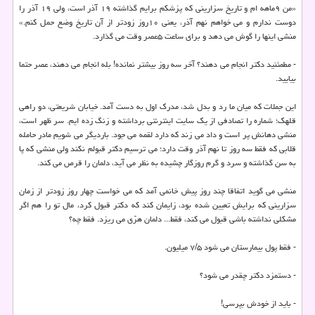
«من ۹ماهه ام و تاریخ سزارینی که پزشکم برایم گذاشته ۱۹ آذر است، ولی ۱۹ آذر را
دوست ندارم و می خواهم نهم آذر، یعنی ۱۰روز زودتر از آن تاریخ وضع حمل کنم.»
منشی اینها را گوش می دهد و برای ساعت ۵عصر وقت می گذارد.
- مطمئنید دکتر انجام می دهند؟ آخر سه روز بیشتر نمانده! بله انجام می دهند، عصر حتما
بیایید.
این جملات که میان ما رد و بدل شد، مدرک اول به دست آمد. خیابان شریعتی، دو راهی
قلهک؛ شماره را تصادفی از یک سایت اینترنتی برداشته و زنگ زده ایم. سر ظهر است،
منشی دهانش پر است و داد می زند که دارد لقمه می جود. باردیگر می شویم مادر حامله
قلابی که فقط سه روز تا نهم آذر وقت دارد؛ می ترسیم دکتر قبولم نکند ولی منشی که پا
به سن گذاشته و سرد و گرم روزگار چشیده به نظر می آید، دلمان را قرص می کند.
منشی می گوید اتفاقا چند روز پیش خانمی آمد که می خواست چهار روز زودتر از زمان
سزارینی که برایش تعیین شده بود، زایمان کند که دکتر قبول کرد، مال تو را هم اگر
مشکلی نداشته باشی قبول می کند، فقط... دلمان هرّی می ریزد. فقط چه؟
- فقط پول بیمارستان می شود ۷/۵ میلیون.
- دستمزد دکتر چقدر می شود؟
- باید از خودش بپرسی!