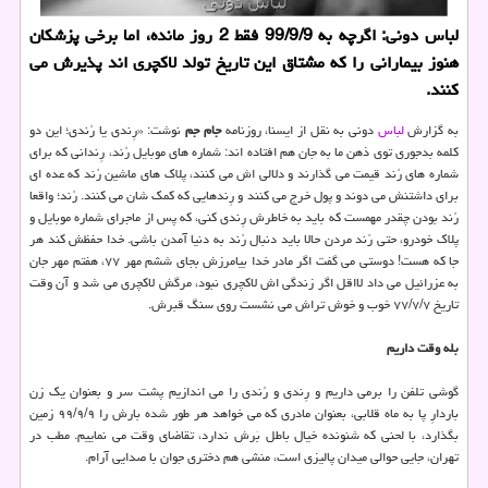
لباس دونی: اگرچه به 99/9/9 فقط 2 روز مانده، اما برخی پزشكان
هنوز بیمارانی را كه مشتاق این تاریخ تولد لاكچری اند پذیرش می
كنند.
به گزارش
لباس
دونی به نقل از ایسنا، روزنامه
جام جم
نوشت: «رِندی یا رُندی؛ این دو
کلمه بدجوری توی ذهن ما به جان هم افتاده اند: شماره های موبایل رُند، رِندانی که برای
شماره های رُند قیمت می گذارند و دلالی اش می کنند، پلاک های ماشین رُند که عده ای
برای داشتنش می دوند و پول خرج می کنند و رِندهایی که کمک شان می کنند. رُند؛ واقعا
رُند بودن چقدر مهمست که باید به خاطرش رِندی کنی، که پس از ماجرای شماره موبایل و
پلاک خودرو، حتی رُند مردن حالا باید دنبال رُند به دنیا آمدن باشی. خدا حفظش کند هر
جا که هست! دوستی می گفت اگر مادر خدا بیامرزش بجای ششم مهر ۷۷، هفتم مهر جان
به عزرائیل می داد لااقل اگر زندگی اش لاکچری نبود، مرگش لاکچری می شد و آن وقت
تاریخ ۷۷/۷/۷ خوب و خوش تراش می نشست روی سنگ قبرش.
بله وقت داریم
گوشی تلفن را برمی داریم و رِندی و رُندی را می اندازیم پشت سر و بعنوان یک زن
باردارِ پا به ماه قلابی، بعنوان مادری که می خواهد هر طور شده بارش را ۹۹/۹/۹ زمین
بگذارد، با لحنی که شنونده خیال باطل بَرش ندارد، تقاضای وقت می نماییم. مطب در
تهران، جایی حوالی میدان پالیزی است، منشی هم دختری جوان با صدایی آرام.