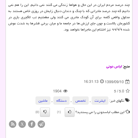
چند درصد مردم ایران در این حال و هواها زندگی می کنند نمی دانیم. این را هم نمی
دانیم که چند درصد مادرانی که با چنگ و دندان دنبال زایمان در روزی خاص هستند به
مدلول واقعی کلمه برای آن کودک مادری می کنند ولی مطمئنیم تب لاکچری بازی در
کشورمان بالاست و چون جای ارزش ها در جامعه ما و میان برخی قشرها به شدت عوض
شده ۹۹/۹/۹ نیز اختتام این ماجراها نخواهد بود.
منبع:
لباس دونی
16:31:13
1399/09/10
1904
5
/
5.0
تگهای خبر:
اینترنت
,
تخصص
,
دستگاه
,
ماشین
این مطلب لباسدونی را می پسندید؟
(0)
(1)
X