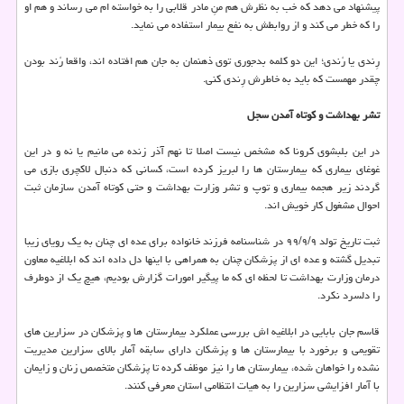
پیشنهاد می دهد که خب به نظرش هم منِ مادر قلابی را به خواسته ام می رساند و هم او
را که خطر می کند و از روابطش به نفع بیمار استفاده می نماید.
رِندی یا رُندی؛ این دو کلمه بدجوری توی ذهنمان به جان هم افتاده اند، واقعا رُند بودن
چقدر مهمست که باید به خاطرش رِندی کنی.
تشر بهداشت و کوتاه آمدن سجل
در این بلبشوی کرونا که مشخص نیست اصلا تا نهم آذر زنده می مانیم یا نه و در این
غوغای بیماری که بیمارستان ها را لبریز کرده است، کسانی که دنبال لاکچری بازی می
گردند زیر هجمه بیماری و توپ و تشر وزارت بهداشت و حتی کوتاه آمدن سازمان ثبت
احوال مشغول کار خویش اند.
ثبت تاریخ تولد ۹۹/۹/۹ در شناسنامه فرزند خانواده برای عده ای چنان به یک رویای زیبا
تبدیل گشته و عده ای از پزشکان چنان به همراهی با اینها دل داده اند که ابلاغیه معاون
درمان وزارت بهداشت تا لحظه ای که ما پیگیر امورات گزارش بودیم، هیچ یک از دوطرف
را دلسرد نکرد.
قاسم جان بابایی در ابلاغیه اش بررسی عملکرد بیمارستان ها و پزشکان در سزارین های
تقویمی و برخورد با بیمارستان ها و پزشکان دارای سابقه آمار بالای سزارین مدیریت
نشده را خواهان شده، بیمارستان ها را نیز موظف کرده تا پزشکان متخصص زنان و زایمان
با آمار افزایشی سزارین را به هیات انتظامی استان معرفی کنند.