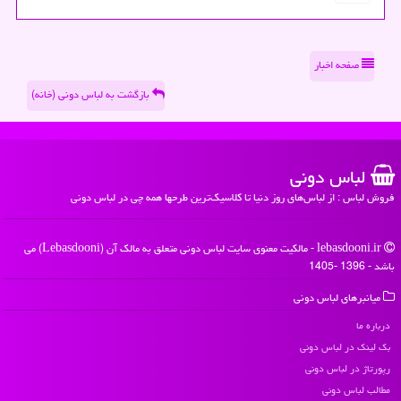
صفحه اخبار
بازگشت به لباس دونی (خانه)
لباس دونی
فروش لباس : از لباس‌های روز دنیا تا کلاسیک‌ترین طرحها همه چی در لباس دونی
lebasdooni.ir - مالکیت معنوی سایت لباس دونی متعلق به مالک آن (Lebasdooni) می
باشد - 1396 -1405
میانبرهای لباس دونی
درباره ما
بک لینک در لباس دونی
رپورتاژ در لباس دونی
مطالب لباس دونی