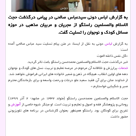
به گزارش لباس دونی سیدعباس صالحی در پیامی درگذشت حجت
الاسلام والمسلمین راستگو از مجریان و مربیان مذهبی در حوزه
مسائل كودك و نوجوان را تسلیت گفت.
به گزارش
لباس
دونی به نقل از ایسنا، در متن پیام تسلیت سید عباس صالحی آمده
است:
«کل نفس ذائقه الموت
خبر درگذشت حجت الاسلام والمسلمین محمدحسن راستگو باعث تاثر گردید.
خدمات
پرارزش و خلاقانه آن مرحوم در عرصه تعلیم و تربیت نسل های کودک و نوجوان
دهه های اولین انقلاب، هیچگاه در ذهن و ضمیر خانواده های ایرانی فراموش نخواهد شد.
از خداوند منان برای آن فقید سعید علو درجات و رحمت واسعه و برای بازماندگان محترم
صبر و شکیبایی خواستارم.»
حجت الاسلام والمسلمین محمدحسن راستگو (متولد ۱۳۳۲ در مشهد- ۲ آذر ۱۳۹۹)
روحانی و پژوهشگر فقه و اصول و تعلیم و تربیت است. او مبتکر شیوه خاصی از
آموزش
و
تفریح برای کودکان بود. راستگو همینطور بعنوان کارشناس در برنامه های تلویزیونی
حضور داشت.