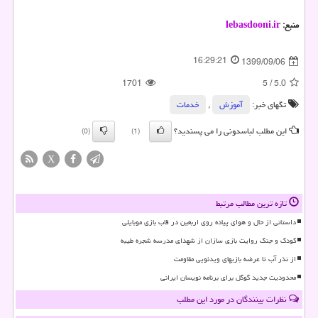
منبع:
lebasdooni.ir
16:29:21
1399/09/06
1701
5
/
5.0
تگهای خبر:
آموزش
,
خدمات
این مطلب لباسدونی را می پسندید؟
(0)
(1)
X
تازه ترین مطالب مرتبط
داستانی از حال و هوای پیاده روی اربعین در قاب بازی موبایلی
کودک و جنگ روایت بازی سازان از شهدای مدرسه شجره طیبه
از نذر آب تا عرضه بازیهای ویدئویی مقاومت
محدودیت جدید گوگل برای برنامه نویسان ایرانی
نظرات بینندگان در مورد این مطلب