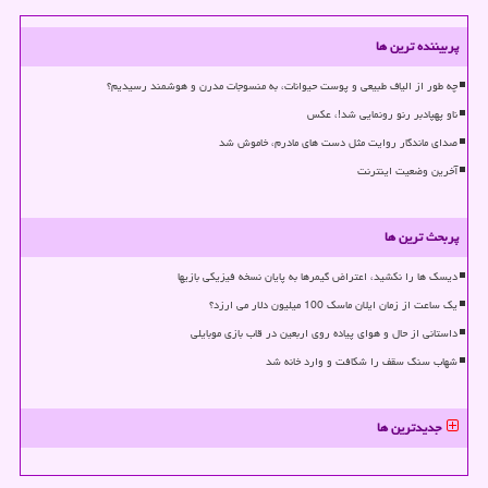
پربیننده ترین ها
چه طور از الیاف طبیعی و پوست حیوانات، به منسوجات مدرن و هوشمند رسیدیم؟
ناو پهپادبر رنو رونمایی شد!، عکس
صدای ماندگار روایت مثل دست های مادرم، خاموش شد
آخرین وضعیت اینترنت
پربحث ترین ها
دیسک ها را نکشید، اعتراض گیمرها به پایان نسخه فیزیکی بازیها
یک ساعت از زمان ایلان ماسک 100 میلیون دلار می ارزد؟
داستانی از حال و هوای پیاده روی اربعین در قاب بازی موبایلی
شهاب سنگ سقف را شکافت و وارد خانه شد
جدیدترین ها