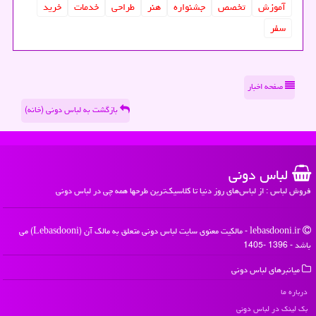
آموزش
تخصص
جشنواره
هنر
طراحی
خدمات
خرید
سفر
صفحه اخبار
بازگشت به لباس دونی (خانه)
لباس دونی
فروش لباس : از لباس‌های روز دنیا تا کلاسیک‌ترین طرحها همه چی در لباس دونی
lebasdooni.ir - مالکیت معنوی سایت لباس دونی متعلق به مالک آن (Lebasdooni) می
باشد - 1396 -1405
میانبرهای لباس دونی
درباره ما
بک لینک در لباس دونی