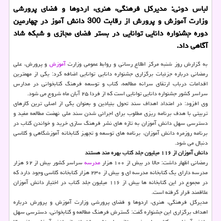
لباس دونی: مدیركل فرهنگی، هنری، اردوها و فضای پرورشی
وزارت آموزش و پرورش از رقابت 300 دانش آموز در چهارمین
دوره جشنواره دانایی توانایی در بستر فضای مجازی و شبكه شاد
آگاهی داد.
به گزارش روز شنبه مرکز اطلاع رسانی و روابط عمومی وزارت
آموزش
و پرورش، علی
رمضانی درباره جزئیات برگزاری جشنواره دانایی توانایی اضافه کرد: یکی از مهمترین
اقدامات درباب ارتقای سرانه مطالعه، کتاب و توسعه فرهنگ کتابخوانی در مدارس
سراسر کشور جشنواره دانایی توانایی است که از فردا ۲۵ آبان ماه شروع می شود.
وی افزود: در امتداد اهداف سند تحول بنیادین و بعنوان یکی از اصلی ترین کارهای
تربیتی با هدف برنامه ریزی مطلوب برای اجرائی شدن سند ملی نهضت مطالعه مفید و
دسترسی سهل دانش آموزان به تازه های نشر فرهنگ سازی خرید و خواندن کتاب در
برنامه روزمره دانش آموزان، برنامه های توسعه و تجهیز کتابخانه آموزشگاهی و کلاسی
دنبال می شود.
دانش آموزان از ۱۱۶ میلیون جلد کتاب بهره مند هستند
رمضانی اظهار داشت: حالا در بیش از ۱۰۰ هزار
مدرسه
سراسر کشور بیش از ۶۲ هزار
مدرسه دارای یک کتابخانه مدرسه ای و بیش از ۲۳۰ هزار کتابخانه کلاسی وجود دارد که
در مجموع در این کتابخانه ها بیش از ۱۱۶ میلیون جلد کتاب در اختیار دانش آموزان
علاقمند قرار گرفته است.
مدیرکل فرهنگی، هنری، اردوها و فضای پرورشی وزارت آموزش و پرورش درباره
اهداف برگزاری این جشنواره گفت: گسترش فرهنگ مطالعه و کتابخوانی، دسترسی سهل