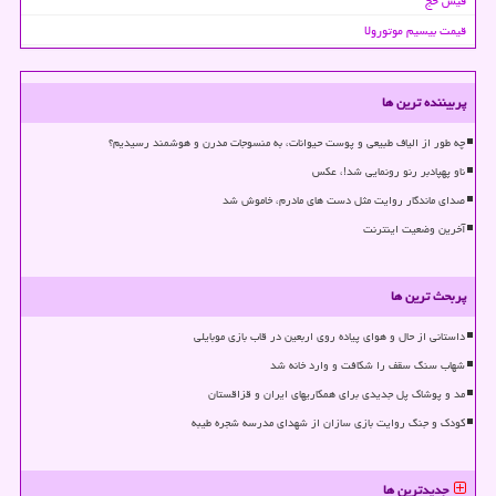
فیش حج
قیمت بیسیم موتورولا
پربیننده ترین ها
چه طور از الیاف طبیعی و پوست حیوانات، به منسوجات مدرن و هوشمند رسیدیم؟
ناو پهپادبر رنو رونمایی شد!، عکس
صدای ماندگار روایت مثل دست های مادرم، خاموش شد
آخرین وضعیت اینترنت
پربحث ترین ها
داستانی از حال و هوای پیاده روی اربعین در قاب بازی موبایلی
شهاب سنگ سقف را شکافت و وارد خانه شد
مد و پوشاک پل جدیدی برای همکاریهای ایران و قزاقستان
کودک و جنگ روایت بازی سازان از شهدای مدرسه شجره طیبه
جدیدترین ها