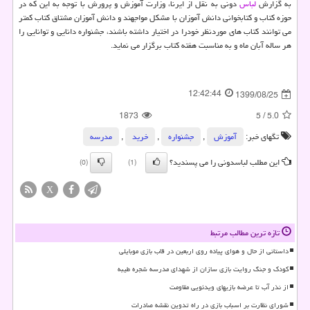
به گزارش
لباس
دونی به نقل از ایرنا، وزارت آموزش و پرورش با توجه به این که در
حوزه کتاب و کتابخوانی دانش آموزان با مشکل مواجهند و دانش آموزان مشتاق کتاب کمتر
می توانند کتاب های موردنظر خودرا در اختیار داشته باشند، جشنواره دانایی و توانایی را
هر ساله آبان ماه و به مناسبت هفته کتاب برگزار می نماید.
12:42:44
1399/08/25
1873
5
/
5.0
تگهای خبر:
آموزش
,
جشنواره
,
خرید
,
مدرسه
این مطلب لباسدونی را می پسندید؟
(0)
(1)
X
تازه ترین مطالب مرتبط
داستانی از حال و هوای پیاده روی اربعین در قاب بازی موبایلی
کودک و جنگ روایت بازی سازان از شهدای مدرسه شجره طیبه
از نذر آب تا عرضه بازیهای ویدئویی مقاومت
شورای نظارت بر اسباب بازی در راه تدوین نقشه صادرات