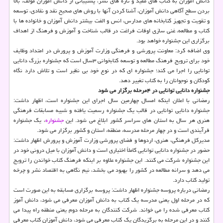
دانش آموزان به کتاب های مفید و تازه های نشر، پشتیبانی از دانش آموزان مولف، بالا
بردن سطح آگاهی دانش آموزان، آشنا کردن آنها با روش های صحیح نقد و نقادی، توسعه
و تقویت و تجهیز کتابخانه های مدارس، انس و الفت بیشتر دانش آموزان و خانواده ها با
کتاب و مطالعه، غنی سازی اوقات فراغت در قالب شناخت و آموزش و فرهنگ از اهداف
برگزاری این جشنواره خواهد بود.
وی اضافه کرد: معاونت پرورشی و فرهنگی وزارت آموزش و پرورش در امتداد وظایف
خود برای ترویج فرهنگ مطالعه و توسعه کتابخوانی ۳سال است که جشنواره بزرگ دانایی
توانایی را اجرا می کند؛ جشنواره ای که در نوع خود بی نظیر است و تلاش دارد نگاه
کودکان و نوجوانان را به کتاب تغییر دهد.
جشنواره دانایی توانایی در ۴مرحله برگزار می شود
رمضانی با اعلان اینکه امسال چهارمین سال اجرای این جشنواره است، اظهار داشت:
جشنواره دانایی توانایی در قالب یک جشنواره رسمیت یافته و شبیه مسابقات فرهنگی
هنری هر سال به استان های سراسر کشور ابلاغ می شود. این
جشنواره
، یک جشنواره
فرآیندی است و در چهار مرحله مدرسه، منطقه، استان و کشور برگزار می شود.
مدیرکل فرهنگی، هنری، اردوها و فضای پرورشی وزارت آموزش و پرورش اظهار داشت:
حضور در جشنواره دانایی توانایی کاملاً اختیاری است و دانش آموزان با میل درونی خود در
این جشنواره شرکت می کنند. این جشنواره علاوه بر اینکه فرهنگ کتاب خواندن را ترویج
می دهد و سرانه مطالعه در کشور را بهبود می بخشد، نیم نگاهی به اقتصاد نشر و چرخه
تولید کتاب دارد.
رمضانی درباره پروسه جشنواره اظهار داشت: پروسه برگزاری مسابقه به این صورت است
که در مرحله اول یعنی مدرسه یک کتاب به دانش آموزان معرفی می شود، دانش آموز
کتاب معرفی شده را می خواند. شرکت کنندگان به مرحله دوم یعنی منطقه راه پیدا می
کنند و در این مرحله به برگزیدگان یک کتاب معرفی می شود، دانش آموزان کتاب معرفی