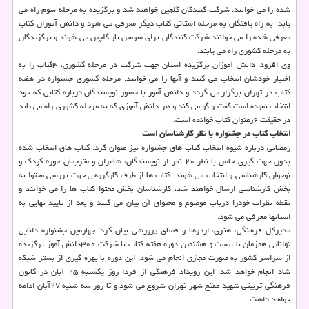
شده را می خوانند، شرکت کنندگان گلچین خواهند شد و برگزیده به مرحله سوم راه می
یابد. به راه یافتگان به مرحله استانی کتاب دیگر معرفی می شود و دانش آموزان کتاب
معرفی شده را می خوانند شرکت کنندگان برای سومین بار گلچین می شوند و برگزیدگان
به مرحله کشوری راه می یابند.
وی افزود: دانش آموزان برگزیده استان جهت شرکت در مرحله کشوری، ۳کتاب را به
اختیار خودشان انتخاب می کنند و آنها را می خوانند. مرحله کشوری جشنواره در هفته
کتاب در تهران برگزار می گردد و دانش آموز با حضور نویسندگان درباره کتابی که خود
انتخاب نموده است گفت و گو می کند و هر دانش آموزی که به مرحله کشوری راه می یابد
در حقیقت ۶رعنوان کتاب خوانده است.
انتخاب کتاب در جشنواره با نظر کارشناسان است
رمضانی درباره شیوه انتخاب کتاب های جشنواره نیز عنوان کرد: کتاب های انتخاب شده
بدون جهت گیری خاص با نظر ۲۰ نفر از نویسندگان، شاعران و مترجمان حوزه کودک و
نوجوان کارشناسی و انتخاب می شوند. کتاب ها از طرف کارگروهی جهت بررسی محتوا به
بخش کارشناسی ارسال خواهند شد، کارشناسان بخش محتوا کتاب ها را می خوانند و
نقطه نظرات خودرا درباب موضوع و محتوای آن بیان می کنند و بعد از تایید نهایی به
استانها معرفی می شود.
مدیرکل فرهنگی، هنری، اردوها و فضای پرورشی بیان کرد: چهارمین جشنواره دانایی
توانایی همزمان با بیست و هشتمین دوره هفته کتاب با شرکت ۳۰۰دانش آموز برگزیده
از سراسر کشور به صورت مجازی انجام می شود. این دوره با بهره گیری از بستر شبکه
شاد انجام خواهد شد. این رویداد فرهنگی از فردا روز یکشنبه ۲۵ آبان در کانون
فرهنگی تربیتی شهید مفتح شهر تهران شروع می شود و تا روز سه شنبه ۲۷آبان ادامه
خواهد داشت.