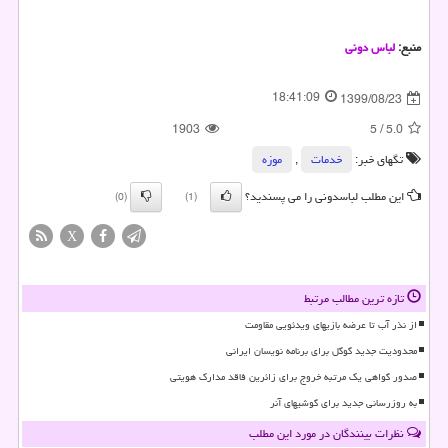
منبع:
لباس دونی
18:41:09
1399/08/23
1903
5
/
5.0
تگهای خبر:
خدمات
,
موزه
این مطلب لباسدونی را می پسندید؟
(0)
(1)
X
تازه ترین مطالب مرتبط
از نذر آب تا عرضه بازیهای ویدئویی مقاومت
محدودیت جدید گوگل برای برنامه نویسان ایرانی
صدور گواهی یک مرتبه خروج برای زائرین فاقد مدارک هویتی
به روزرسانی جدید برای گوشیهای آنر
نظرات بینندگان در مورد این مطلب