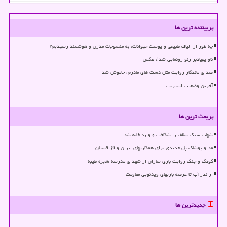
پربیننده ترین ها
چه طور از الیاف طبیعی و پوست حیوانات، به منسوجات مدرن و هوشمند رسیدیم؟
ناو پهپادبر رنو رونمایی شد!، عکس
صدای ماندگار روایت مثل دست های مادرم، خاموش شد
آخرین وضعیت اینترنت
پربحث ترین ها
شهاب سنگ سقف را شکافت و وارد خانه شد
مد و پوشاک پل جدیدی برای همکاریهای ایران و قزاقستان
کودک و جنگ روایت بازی سازان از شهدای مدرسه شجره طیبه
از نذر آب تا عرضه بازیهای ویدئویی مقاومت
جدیدترین ها