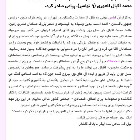
محمد اقبال لاهوری (۹ نوامبر)، پیامی صادر كرد.
به گزارش
لباس
دونی به نقل از سفارت پاکستان در تهران، در پیام عارف علوی - رئیس
جمهور پاکستان - آمده است: بدین وسیله به فیلسوف و شاعر بزرگ مسلمان مشرق زمین،
علامه محمد اقبال در سال روز ولادت وی ادای احترام فراوان می کنم. وی خیرخواه
مسلمانان شبه قاره بود و ایده وطن جداگانه ای را برای آنها متصور بود که بعدها رویای او
به حقیقت تبدیل شد. او متفکر بزرگی بود که با تألیفات و اشعار خود روح وحدت را در
مسلمانان القا می کرد و این امر آنان را در دستیابی به میهنی جداگانه بسیار مدد رسانید.
علامه اقبال با دمیدن روحیه انقلابی و ایفای نقش برجسته در رنسانس جامعه مسلمانان
شبه قاره،
خدمات
بزرگی را در ترویج آرمان مسلمانان عرضه کرده است. پیروی از فلسفه
و حکمت «خودی» اقبال می تواند ما را به اوج پیشرفت برساند. هم وطنان ما بخصوص
نسل جوان باید از طریق و ایده آل های وی پیروی کنند چون که به امت اسلامی کمک می
نماید تا بر چالش های مدرن غلبه کنند. در تبدیل پاکستان به کشوری کامیاب، باید از
آموزه های علامه اقبال در مورد اسلام و فلسفه «خودی» که معتقد به ارتقای عزت نفس و
کرامت انسانی است، پیروی نماییم. زمان آن فرارسیده تا متحد بایستیم، اختلافات را کنار
کذاشته و متعهدانه برای اعتلای اقتصادی - اجتماعی کشور تلاش نماییم. در این روز عهد
می بندیم تا برای وحدت امت مسلمان و پیشرفت و شکوفایی کشور تلاش نماییم.
دکتر علوی در انتها یک بیت شعر از علامه اقبال لاهوری را به زبان اردو ذکر کرده است:
ایک ہوں مسلم حرم کی پاسبانی کیلئے
نیل کے ساحل سے لیکر تابخاکِ کاشغر