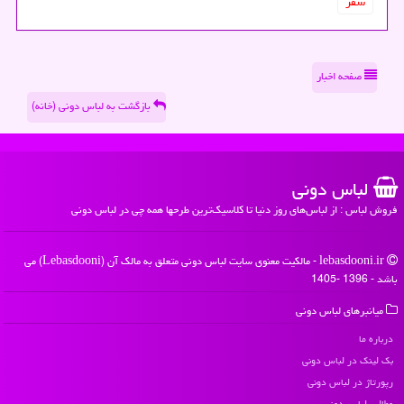
سفر
صفحه اخبار
بازگشت به لباس دونی (خانه)
لباس دونی
فروش لباس : از لباس‌های روز دنیا تا کلاسیک‌ترین طرحها همه چی در لباس دونی
lebasdooni.ir - مالکیت معنوی سایت لباس دونی متعلق به مالک آن (Lebasdooni) می
باشد - 1396 -1405
میانبرهای لباس دونی
درباره ما
بک لینک در لباس دونی
رپورتاژ در لباس دونی
مطالب لباس دونی