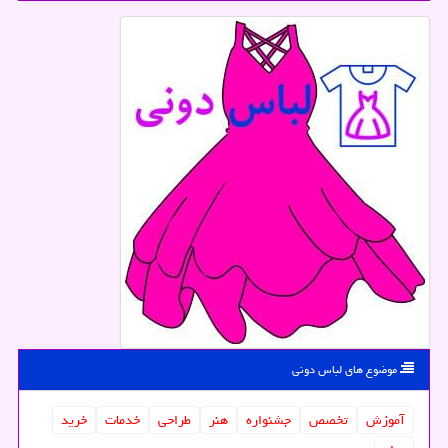
موضوع های لباس دونی
آموزش
تخصص
جشنواره
هنر
طراحی
خدمات
خرید