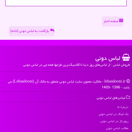
صفحه اخبار
بازگشت به لباس دونی (خانه)
لباس دونی
فروش لباس : از لباس‌های روز دنیا تا کلاسیک‌ترین طرحها همه چی در لباس دونی
lebasdooni.ir - مالکیت معنوی سایت لباس دونی متعلق به مالک آن (Lebasdooni) می
باشد - 1396 -1405
میانبرهای لباس دونی
درباره ما
بک لینک در لباس دونی
رپورتاژ در لباس دونی
مطالب لباس دونی