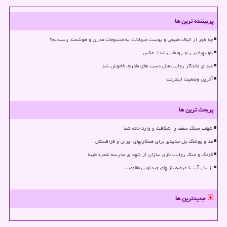
پربیننده ترین ها
چه طور از الیاف طبیعی و پوست حیوانات، به منسوجات مدرن و هوشمند رسیدیم؟
ناو پهپادبر رنو رونمایی شد!، عکس
صدای ماندگار روایت مثل دست های مادرم، خاموش شد
آخرین وضعیت اینترنت
پربحث ترین ها
شهاب سنگ سقف را شکافت و وارد خانه شد
مد و پوشاک پل جدیدی برای همکاریهای ایران و قزاقستان
کودک و جنگ روایت بازی سازان از شهدای مدرسه شجره طیبه
از نذر آب تا عرضه بازیهای ویدئویی مقاومت
جدیدترین ها