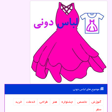
موضوع های لباس دونی
آموزش
تخصص
جشنواره
هنر
طراحی
خدمات
خرید
سفر