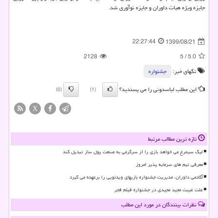
جایزه ویژه هیات داوران و جایزه نوآوری شد.
22:27:44
1399/08/21
2128
5
/
5.0
تگهای خبر:
جشنواره
این مطلب لباسدونی را می پسندید؟
(0)
(1)
X
تازه ترین مطالب مرتبط
لیگ سیمرغ می خواهد بازی را از سرگرمی به صنعت پول ساز تبدیل کند
معرفی تیم های سرمایه پذیر امروز
آکادمی داوران، مدیریت جشنواره بازیهای ویدئویی را برعهده می گیرد
علت غیبت مجید مجیدی در جشنواره فیلم فجر
نظرات بینندگان در مورد این مطلب