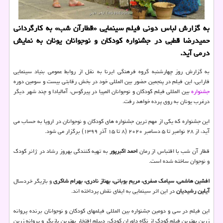
به گزارش لباس دونی فیلم سینمایی «قطارآن شب» به كارگردانی
حمیدرضا قطبی در جشنواره كودكان و نوجوانان یونان به نمایش
درمی آید.
به گزارش روز چهارشنبه گروه فرهنگی ایرنا به نقل از روابط عمومی بنیاد سینمایی
فارابی، این فیلم در پنجمین حضور بین المللی خود در بخش رقابتی بیست و سومین دوره
جشنواره
بین المللی فیلم کودکان و نوجوانان المپیا در پیرگوس، آمالیادا و چند شهر دیگر
درغرب یونان به روی پرده خواهد رفت.
این جشنواره که یکی از مهم ترین جشنواره های کودکان و نوجوانان در اروپا به حساب می
آید، از ۲۸ نوامبر تا ۵ دسامبر ۲۰۲۰ (۸ تا ۱۵ آذر ۱۳۹۹) برگزار می شود.
قطار آن شب با اقتباس از رمان
احمد اکبرپور
به تهیه کنندگی بهروز رشاد در ژانر کودک
و نوجوان ساخته شده است.
افشین هاشمی، سیامک صفری، مریم بوبانی، بهناز نادری، بهرام شاکری
و بازیگر خردسال
آیلین رشیدیان
در این اثر سینمایی به ایفای نقش پرداخته اند.
این فیلم در سی و دومین جشنواره بین المللی فیلمهای کودکان و نوجوانان برنده پروانه
زرین بهترین فیلم کودک از نگاه داوران کودک، دیپلم افتخار بهترین بازیگر و پروانه زرین