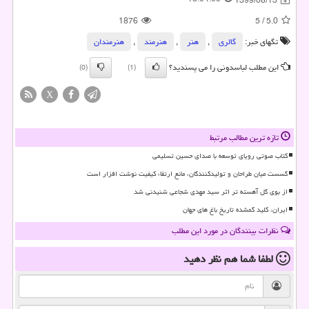
1399/08/13
1876
5
/
5.0
تگهای خبر:
گالری
,
هنر
,
هنرمند
,
هنرمندان
این مطلب لباسدونی را می پسندید؟
(0)
(1)
X
تازه ترین مطالب مرتبط
کتاب صوتی رویای توسعه با صدای حسین تسلیمی
گسست میان طراحان و تولیدکنندگان، مانع ارتقاء کیفیت نوشت افزار است
از بوی گل آهسته تر اثر سید مهدی شجاعی شنیدنی شد
ایران، کلید گمشده تاریخ باغ های جهان
نظرات بینندگان در مورد این مطلب
لطفا شما هم
نظر دهید