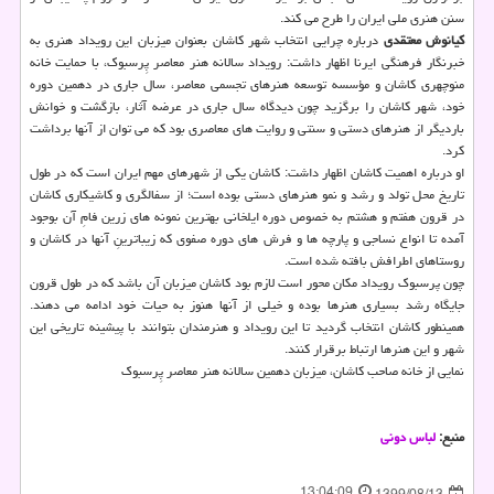
سنن هنری ملی ایران را طرح می کند.
کیانوش معتقدی
درباره چرایی انتخاب شهر کاشان بعنوان میزبان این رویداد هنری به
خبرنگار فرهنگی ایرنا اظهار داشت: رویداد سالانه هنر معاصر پِرسبوک، با حمایت خانه
منوچهری کاشان و مؤسسه توسعه هنرهای تجسمی معاصر، سال جاری در دهمین دوره
خود، شهر کاشان را برگزید چون دیدگاه سال جاری در عرضه آثار، بازگشت و خوانش
باردیگر از هنرهای دستی و سنتی و روایت های معاصری بود که می توان از آنها برداشت
کرد.
او درباره اهمیت کاشان اظهار داشت: کاشان یکی از شهرهای مهم ایران است که در طول
تاریخ محل تولد و رشد و نمو هنرهای دستی بوده است؛ از سفالگری و کاشیکاری کاشان
در قرون هفتم و هشتم به خصوص دوره ایلخانی بهترین نمونه های زرین فامِ آن بوجود
آمده تا انواع نساجی و پارچه ها و فرش های دوره صفوی که زیباترینِ آنها در کاشان و
روستاهای اطرافش بافته شده است.
چون پرسبوک رویداد مکان محور است لازم بود کاشان میزبان آن باشد که در طول قرون
جایگاه رشد بسیاری هنرها بوده و خیلی از آنها هنوز به حیات خود ادامه می دهند.
همینطور کاشان انتخاب گردید تا این رویداد و هنرمندان بتوانند با پیشینه تاریخی این
شهر و این هنرها ارتباط برقرار کنند.
نمایی از خانه صاحب کاشان، میزبان دهمین سالانه هنر معاصر پِرسبوک
منبع:
لباس دونی
13:04:09