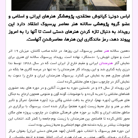
لباس دونی: كیانوش معتقدی، پژوهشگر هنرهای ایرانی و اسلامی و
عضو گروه پژوهشی سالانه هنر معاصر پرسبوك اعتقاد دارد این
رویداد به دنبال تازه كردنِ هنرهای دستی است تا آنها را به امروز
پیوند دهد، رمز ماندگاری این هنرها، معاصرشدنِ آنهاست.
دهمین سالانه
هنر
معاصر پِرسبوک، این روزها، در خانه صاحب کاشان، میزبان ۱۹ اثر
است و عنوان خویش را «دستکار» نهاده است. رویداد پِرسبوک سالانه ای هنری برای
نمایش آثار
هنرمندان
ایرانی و مقیم خارج از ایران است که در سال ۱۳۸۸ توسط ندا
درزی پایه گذاری شد و این رویداد کار هنرمندان را نه تنها در عرصه گالری ها بلکه در
فضای مجازی هم به نمایش می گذارد. پرسبوک هنرمندان ایران و خارج را دعوت به
نمایش آثار در چارچوب سوژه های مختلفی کرده است.
این رویداد از سال ۸۹ و در نخستین دوره به صورت آنلاین و در دوره های بعد حضوری
فضاهای مختلفی را تجربه کرده و با موضوعات گونه گون و متنوعی همچون ارجاع به جنگل
های هیرکانی (دوره نهم)، ارجاع به بافت خشتی وگلی یزد (دوره هشتم)، تمرکز و تأثیر
علم بر هنر و نیاز محیط زیست (دوره هفتم) برگزار شده است. پرسبوک با برگزاری در
مناطق مختلف ایران و تاکید بر حوزه های فرهنگی متفاوت در چارچوب پروژه های مکان
محور تلاش کرده تا فاصله‌ی بین هنرمندان با زیست بوم جامعه را کمتر کند. انتخاب این
موضوعات بیشتر بر پایه دغدغه های مهم اجتماعی و محیط زیستی بوده است.
این دوره هم پرسبوک با انتخاب شهر کاشان (مهد هنرهای دستی ایران) بعنوان مرکز
برگزاری رویداد، نگاهی مبتنی بر میراث هنری ایرانی اتخاذ نموده و لزوم پشتیبانی از