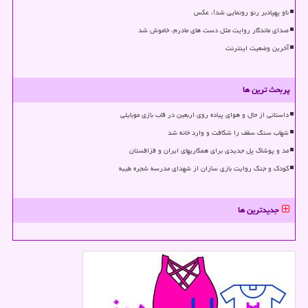
ناو پهپادبر رنو رونمایی شد!، عکس
صدای ماندگار روایت مثل دست های مادرم، خاموش شد
آخرین وضعیت اینترنت
پربحث ترین ها
داستانی از حال و هوای پیاده روی اربعین در قاب بازی موبایلی
شهاب سنگ سقف را شکافت و وارد خانه شد
مد و پوشاک پل جدیدی برای همکاریهای ایران و قزاقستان
کودک و جنگ روایت بازی سازان از شهدای مدرسه شجره طیبه
جدیدترین ها