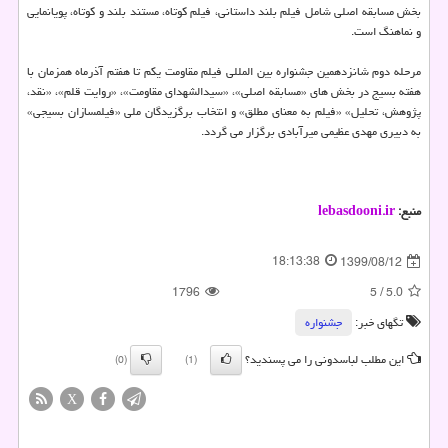
بخش مسابقه اصلی شامل فیلم بلند داستانی، فیلم کوتاه، مستند بلند و کوتاه، پویانمایی
و نماهنگ است.
مرحله دوم شانزدهمین جشنواره بین المللی فیلم مقاومت یکم تا هفتم آذرماه همزمان با
هفته بسیج در بخش های «مسابقه اصلی»، «سیدالشهدای مقاومت»، «روایت قلم»، «نقد،
پژوهش، تحلیل» «فیلم به معنای مطلق» و انتخاب برگزیدگان ملی «فیلمسازان بسیجی»
به دبیری مهدی عظیمی میرآبادی برگزار می گردد.
منبع:
lebasdooni.ir
18:13:38
1399/08/12
1796
5
/
5.0
تگهای خبر:
جشنواره
این مطلب لباسدونی را می پسندید؟
(0)
(1)
X