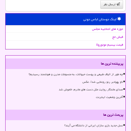
ارسال نظر
لینک دوستان لباس دونی
حوزه های انتخابیه مجلس
فیش حج
قیمت بیسیم موتورولا
پربیننده ترین ها
چه طور از الیاف طبیعی و پوست حیوانات، به منسوجات مدرن و هوشمند رسیدیم؟
ناو پهپادبر رنو رونمایی شد!، عکس
صدای ماندگار روایت مثل دست های مادرم، خاموش شد
آخرین وضعیت اینترنت
پربحث ترین ها
نسل جدید بازی سازان ایرانی از دانشگاه می آیند؟