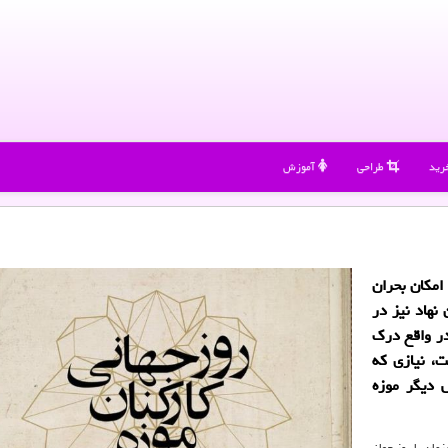
رید
طراحی
آموزش
امكان بحران
نهاد نیز در
در واقع درك
، نیازی كه
بدون كاركنانش دیگر موزه
مان با روز جهانی