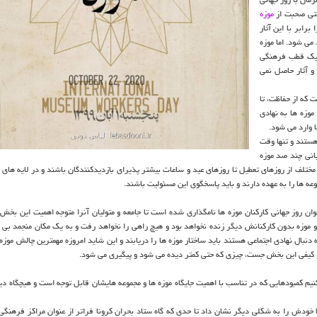
وقتی صحبت از
موزه
رابر با این آثار
می شود. اما موزه
یا یک قطب فرهنگی
 و آثار حاصل نمی
 که از حفاظت، تا
موزه ها به نهادی
 وارد می شود.
هستند و تنها وقت
بانی چند صد موزه
ختلف از روزهای تعطیل تا روزهای عید و ساعات بیشتر پذیرای بازدیدکنندگان باشند و در لایه های پن
عه ها را به عهده دارند و باید پاسخگوی این مسئولیت باشند.
 است که به همت چند نهاد مردم نهادِ موزه ای، ۲۲ اکتبر بعنوان روز جهانی کارکنان موزه ها نامگذاری شده است تا جامعه و متولیان آنرا متوجه اهمیت ای
و موزه بدون کارکنانش دیگر زنده نخواهد بود و هیچ راهی را نخواهد رفت و به یک مکان منجمد بی 
ه دنبال نهادی اجتماعی هستند باید ساختار موزه ها را دریابند و این شاید امروزه مهمترین چالش موزه
و کیفی این بخش جست، چیزی که حتی کمتر دیده می شود و پیگیری می شود.
یم کمبودهایی که در تناسب با اهمیت جایگاه موزه ها و مجموعه هایشان قابل توجه است و هیچگاه دی
ودش را به شکلی دیگر نشان داد تا حدی که گاه ستاد بحران کرونا فراتر از عنوان مراکز فرهنگی 