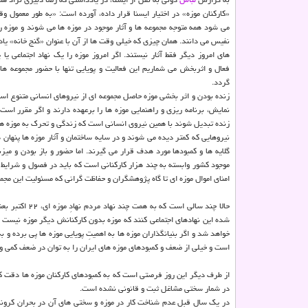
«کارکنان موزه» در اختیار ایسنا قرار داده، آورده است: «به طور معمول 
می شود همه متوجه مجموعه ها و آثار موجود در موزه ها می شوند و موزه را ب
نفیس می دانند. همان چیزی که خیلی وقت ها از آن با عنوان «گنج خانه» یاد 
های امروز دیگر فقط آثار نیستند. اگر امروز موزه را یک نهاد اجتماعی 
فعال و اثربخش می شماریم این فعالیت و پویایی تنها با حضور مجموعه ها
گردد.
زنده بودن و اثر بخشی موزه حاصل مجموعه ای از نیروهای انسانی متنوع است
نمایش، برنامه ریزی و راهنمایی موزه ها را برعهده دارند و اگر مقرر است 
زنده تبدیل شوند با همین نیروی انسانی است که زندگی و تحرک به موزه ها
نیروهایی که کمتر دیده می شوند و در سایه ساختمان و آثار موزه ها پنهان 
گلایه ها و کمبودها مورد هدف قرار می گیرند. اما حضور و باز بودن و میز
موجود کشور وابسته به چند هزار کارکنانی است که باید در فصول و شرایط م
امنای اموال موزه ای تا گاه پژوهشگران و حفاظت گرانی که مسئولیت این مجمو
حالا چند سالی
شده این نهادهای اجتماعی کنند که موزه بدون کارکنانش دیگر موزه نیست 
خواهد شد و اگر بنیانگذاران موزه ها به اهمیتِ پویایی موزه ها پی برده و ب
است و خیلی از ضعف و کمبودهای موزه های ایران را به توان در ضعف کمی 
از طرف دیگر این روز فرصتی است که به کمبودهای کارکنان موزه ها دقت کن
در شمار سختی مشاغل ثبت و قانونی نشده است.
در یک سال قبل عدم شناخت کار در موزه و سختی های آن در بحران کرونا خ