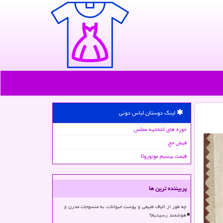
لینک دوستان لباس دونی
حوزه های انتخابیه مجلس
فیش حج
قیمت بیسیم موتورولا
پربیننده ترین ها
چه طور از الیاف طبیعی و پوست حیوانات، به منسوجات مدرن و
هوشمند رسیدیم؟