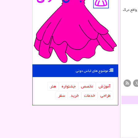
 واقع درک
موضوع های لباس دونی
آموزش
تخصص
جشنواره
هنر
طراحی
خدمات
خرید
سفر