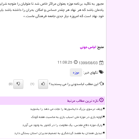
مجبور به تاکید برنامه موزه بعنوان مراکز خاص شد تا متولیان را متوجه شرای
یادمان باشد که هر نهاد هر چقدر حساس و امکان بحران را داشته باشد بای
خود نهاد است که امروزه نیاز جدی جامعه فرهنگی ماست.»
منبع:
لباس دونی
11:08:25
1399/08/03
تگهای خبر:
موزه
این مطلب لباسدونی را می پسندید؟
(0)
(1)
تازه ترین مطالب مرتبط
ویلف ترسوی بزرگ دایناسورها را نجات می دهد را بشنوید
کوچه بازی در موزه ملی اسباب بازی به مناسبت هفته کودک
پارک موزه دفاع مقدس، یک مقاومت را در کشور به وجود می آورد
تبدیل همدان به مقصد گردشگری به تصمیم مدیران استان بستگی دارد