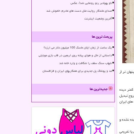
ناو پهپادبر رنو رونمایی شد!، عکس
صدای ماندگار روایت مثل دست های مادرم، خاموش شد
آخرین وضعیت اینترنت
پربحث ترین ها
یک ساعت از زمان ایلان ماسک 100 میلیون دلار می ارزد؟
داستانی از حال و هوای پیاده روی اربعین در قاب بازی موبایلی
شهاب سنگ سقف را شکافت و وارد خانه شد
مد و پوشاک پل جدیدی برای همکاریهای ایران و قزاقستان
هان تر از
جدیدترین ها
ن بخش کمتر دیده
روح تبدیل
 های ایران
ده نشده و
یا تفریحی