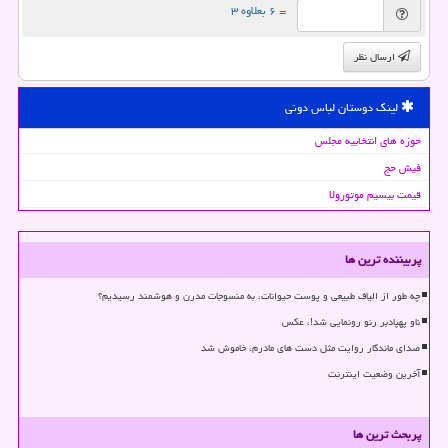
= ۶ بعلاوه ۳
ارسال نظر
لینک دوستان لباس دونی
حوزه های انتخابیه مجلس
فیش حج
قیمت بیسیم موتورولا
پربیننده ترین ها
چه طور از الیاف طبیعی و پوست حیوانات، به منسوجات مدرن و هوشمند رسیدیم؟
ناو پهپادبر رنو رونمایی شد!، عکس
صدای ماندگار روایت مثل دست های مادرم، خاموش شد
آخرین وضعیت اینترنت
پربحث ترین ها