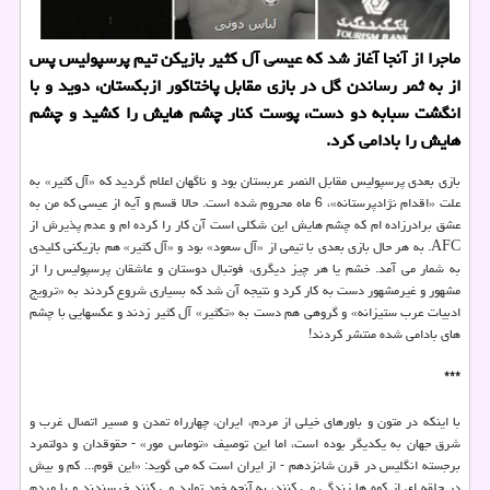
ماجرا از آنجا آغاز شد كه عیسی آل كثیر بازیكن تیم پرسپولیس پس
از به ثمر رساندن گل در بازی مقابل پاختاكور ازبكستان، دوید و با
انگشت سبابه دو دست، پوست كنار چشم هایش را كشید و چشم
هایش را بادامی كرد.
بازی بعدی پرسپولیس مقابل النصر عربستان بود و ناگهان اعلام گردید که «آل کثیر» به
علت «اقدام نژادپرستانه»، 6 ماه محروم شده است. حالا قسم و آیه از عیسی که من به
عشق برادرزاده ام که چشم هایش این شکلی است آن کار را کرده ام و عدم پذیرش از
AFC. به هر حال بازی بعدی با تیمی از «آل سعود» بود و «آل کثیر» هم بازیکنی کلیدی
به شمار می آمد. خشم یا هر چیز دیگری، فوتبال دوستان و عاشقان پرسپولیس را از
مشهور و غیرمشهور دست به کار کرد و نتیجه آن شد که بسیاری شروع کردند به «ترویج
ادبیات عرب ستیزانه» و گروهی هم دست به «تکثیر» آل کثیر زدند و عکسهایی با چشم
های بادامی شده منتشر کردند!
***
با اینکه در متون و باورهای خیلی از مردم، ایران، چهارراه تمدن و مسیر اتصال غرب و
شرق جهان به یکدیگر بوده است، اما این توصیف «توماس مور» - حقوقدان و دولتمرد
برجسته انگلیس در قرن شانزدهم - از ایران است که می گوید: «این قوم... کم و بیش
در حلقه ای از کوه ها زندگی می کنند، به آنچه خود تولید می کنند خرسندند و با مردم