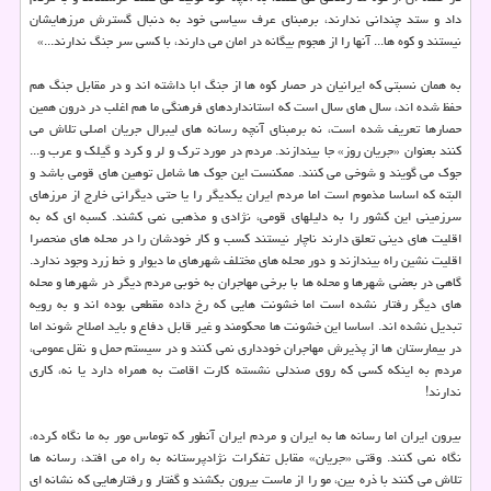
داد و ستد چندانی ندارند، برمبنای عرف سیاسی خود به دنبال گسترش مرزهایشان
نیستند و کوه ها... آنها را از هجوم بیگانه در امان می دارند، با کسی سر جنگ ندارند...»
به همان نسبتی که ایرانیان در حصار کوه ها از جنگ ابا داشته اند و در مقابل جنگ هم
حفظ شده اند، سال های سال است که استانداردهای فرهنگی ما هم اغلب در درون همین
حصارها تعریف شده است، نه برمبنای آنچه رسانه های لیبرال جریان اصلی تلاش می
کنند بعنوان «جریان روز» جا بیندازند. مردم در مورد ترک و لر و کرد و گیلک و عرب و...
جوک می گویند و شوخی می کنند. ممکنست این جوک ها شامل توهین های قومی باشد و
البته که اساسا مذموم است اما مردم ایران یکدیگر را یا حتی دیگرانی خارج از مرزهای
سرزمینی این کشور را به دلیلهای قومی، نژادی و مذهبی نمی کشند. کسبه ای که به
اقلیت های دینی تعلق دارند ناچار نیستند کسب و کار خودشان را در محله های منحصرا
اقلیت نشین راه بیندازند و دور محله های مختلف شهرهای ما دیوار و خط زرد وجود ندارد.
گاهی در بعضی شهرها و محله ها با برخی مهاجران به خوبی مردم دیگر در شهرها و محله
های دیگر رفتار نشده است اما خشونت هایی که رخ داده مقطعی بوده اند و به رویه
تبدیل نشده اند. اساسا این خشونت ها محکومند و غیر قابل دفاع و باید اصلاح شوند اما
در بیمارستان ها از پذیرش مهاجران خودداری نمی کنند و در سیستم حمل و نقل عمومی،
مردم به اینکه کسی که روی صندلی نشسته کارت اقامت به همراه دارد یا نه، کاری
ندارند!
بیرون ایران اما رسانه ها به ایران و مردم ایران آنطور که توماس مور به ما نگاه کرده،
نگاه نمی کنند. وقتی «جریان» مقابل تفکرات نژادپرستانه به راه می افتد، رسانه ها
تلاش می کنند با ذره بین، مو را از ماست بیرون بکشند و گفتار و رفتارهایی که نشانه ای