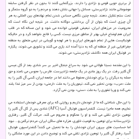
از برتری جویی قومی و نژادی را دارند، بزرگنمایی کنند تا بدون در نظر گرفتن سابقه
موضوعاتی مانند نژادپرستی، مسائل را جهانی نشان دهند و مردم را به دو گروه ستمگر و
تحت ستم تقلیل دهند. نتیجه چنین نگاهی حساس شدن تمام نهادهای بین المللی به هر
آن چیزی است که بتوان از آن برداشتی دوگانه داشت. در نتیجه این نگاه است که
محرومیت در مرزهای ایران، تبعیض قومیتی خوانده می شود و این مساله که در قلب
ایران هم اوضاع خیلی بهتر از مناطق مرزی نیست، کسی را قانع نخواهد کرد و در حالیکه
فوتبالیست هایی از تمام شهرهای ایران و با هر لهجه و گویشی در تیمی متعلق به منطقه
جغرافیایی غیر از منطقه ای که به دنیا آمده اند بازی می کنند و تشویق می شوند، یکباره
در فوتبال ایران همه «کاشف نژادپرستی» می شوند.
با این مقدمه نسبتا طولانی می شود به سراغ جنجال اخیر بر سر شادی بعد از گل عیسی
آل کثیر رفت. در یک روز عادی در یک جامعه نژادپرست، فارس را مجوس می نامند و حق
حمله به دیگران را برای خودشان محفوظ می دانند اما در جامعه ایران، کسی آل کثیر را به
علت «عرب» بودن تحقیر نمی کند، تیموریان را به علت «ارمنی» بودن از سر میز غذا بلند
نمی کند و وریا غفوری را به علت «سنی» بودن نمی آزارد.
با این حال شناختی که ما از خودمان داریم و روایتی که برای معرفی خودمان استفاده می
نماییم، همه ماجرا نیست. کنفدراسیون فوتبال آسیا (AFC) شادی پس از گل آل کثیر را
توهین نژادی تلقی می کند و او را محکوم و محروم می کند. حرکت آل کثیر، رفتاری
نژادپرستانه برای توهین به قومیت خاوری، هزاره های ساکن ایران، مردم ترکمن و... نبود
اما حساسیت های بیرون ایران خودشان را به ما تحمیل می کنند! کنفدراسیون فوتبال
آسیا، رفتار آل کثیر را توهین نژادی تلقی می کند و توضیح دادن در این مورد مشکلی را