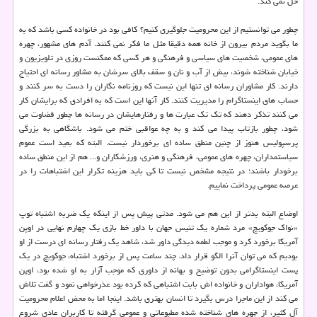
حل نمی کند.
چطور می توانستیم از این محرومیت جلوگیری کنیم؟ کافی بود در خانواده کسی باشد که به
ما بگوید مردم بیرون از خانه همه دقیقا مثل ما فکر نمی کنند. آدم های مشهور، چهره
های عمومی، شخصیت های سیاسی و فرهنگی و هر کسی که ممکنست روزی در تلویزیون و
خیابان شناخته شوند، بیش از آب و نان و سقف بالای سرشان به مشاور رسانه ای احتیاج
دارند. کار مشاوران رسانه ای تنها این نیست که روزنامه نگاران را دست به سر کنند و
حساب های اینستاگرام را مدیریت کنند. کار آنها این است که به افرادی که برایشان کار
می کنند تذکر دهند که تک تک عبارت ها و رفتارهایشان در رسانه ها چطور قضاوت می
شود، چطور بازتاب پیدا می کند و به چه عواقبی ختم می شود. باشگاهی به بزرگی
پرسپولیس هنوز از چنین منطق ساده ای برخوردار نیست. البته که بعید است عموم
سیاستمداران، چهره های عمومی، فرهنگی و هنری، ورزشکاران و... هم از این منطق ساده
برخودار باشند؛ در نتیجه مشخص نیست تا کی باید هزینه تکرار این اشتباهات را در
عرصه عمومی پرداخت نماییم.
اوضاع البته بدتر از این هم می شود. مدتی پیش پس از اینکه یک ضربه اشتباه توپ
«نواک جوکویچ» مرد شماره یک تنیس جهان با داور خط بازی یک چهارم نهایی در اوپن
آمریکا برخورد کرد و موجب لطمه دیدگی داور شد، شاهد یک رفتار رسانه ای درست از او
بودیم که می توان آنرا الگو قرار داد. چند ساعت پس از برخورد اشتباه، جوکویچ در یک
پست اینستاگرامی بدون توضیح و بهانه از داوری که موجب آزار به او شده بود، اوپن
آمریکا، هواداران و خانواده اش بابت اشتباهی که کرده بود عذرخواهی نمود و گفت تلاش
می کند از این ماجرا درس بگیرد تا انسان بهتری باشد. اینجا اما به محض اعلام محرومیت
آل کثیر، از چهره های شناخته شده مطبوعاتی و عمومی گرفته تا کاربران عادی شروع