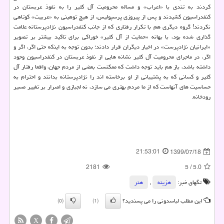
کردند به تندی با «اعراب» و مساله محرومیت آل کثیر را به نفوذ عربستان در
کنفدراسیون کشیدند و پس از پیروزی پرسپولیس، از هیچ توهینی به «عربیت» کوتاهی
نکردند! گروه دیگری هم با تکرار رفتاری که از جانب کنفدراسیون نژادپرستانه علامت
گذاری شده بود، با بهانه «حمایت از آل کثیر» خوراکی برای تاکید بیشتر بر تصویر
«ایرانیان نژادپرست» در اخیار دیگران قرار دادند؛ بدون توجه به اینکه حتی اگر، اگر و
اگر، در ماجرای محرومیت آل کثیر نشانه هایی از نفوذ عربستان در کنفدراسیون وجود
داشته باشد، باز هم باید توجه داشت که ممکنست بعضی از مردم جهان، واقعا رفتار آل
کثیر و کسانی که به پشتیبانی از او برخاسته اند را نژادپرستانه بدانند و احترام به
حساسیت های آنهاست که از ما مردم بهتری می سازد، نه لجبازی و اصرار بر تغییر مسیر
رودخانه.
21:53:01
1399/07/18
2181
5
/
5.0
تگهای خبر:
هزینه
,
هنر
این مطلب لباسدونی را می پسندید؟
(0)
(1)
X