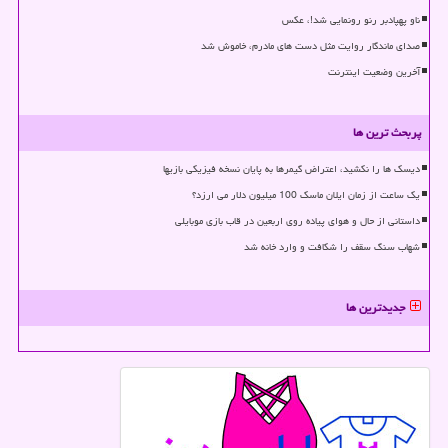
ناو پهپادبر رنو رونمایی شد!، عکس
صدای ماندگار روایت مثل دست های مادرم، خاموش شد
آخرین وضعیت اینترنت
پربحث ترین ها
دیسک ها را نکشید، اعتراض گیمرها به پایان نسخه فیزیکی بازیها
یک ساعت از زمان ایلان ماسک 100 میلیون دلار می ارزد؟
داستانی از حال و هوای پیاده روی اربعین در قاب بازی موبایلی
شهاب سنگ سقف را شکافت و وارد خانه شد
جدیدترین ها