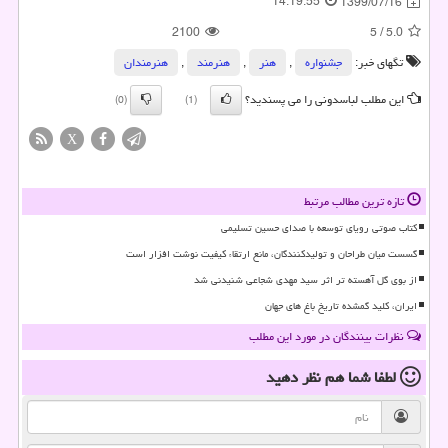
14:19:55
1399/07/16
2100
5
/
5.0
تگهای خبر:
جشنواره
,
هنر
,
هنرمند
,
هنرمندان
این مطلب لباسدونی را می پسندید؟
(0)
(1)
X
تازه ترین مطالب مرتبط
کتاب صوتی رویای توسعه با صدای حسین تسلیمی
گسست میان طراحان و تولیدکنندگان، مانع ارتقاء کیفیت نوشت افزار است
از بوی گل آهسته تر اثر سید مهدی شجاعی شنیدنی شد
ایران، کلید گمشده تاریخ باغ های جهان
نظرات بینندگان در مورد این مطلب
لطفا شما هم
نظر دهید