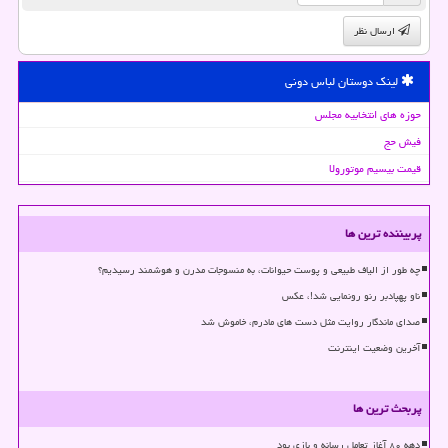
ارسال نظر
لینک دوستان لباس دونی
حوزه های انتخابیه مجلس
فیش حج
قیمت بیسیم موتورولا
پربیننده ترین ها
چه طور از الیاف طبیعی و پوست حیوانات، به منسوجات مدرن و هوشمند رسیدیم؟
ناو پهپادبر رنو رونمایی شد!، عکس
صدای ماندگار روایت مثل دست های مادرم، خاموش شد
آخرین وضعیت اینترنت
پربحث ترین ها
دهه ۸۰ آغاز تعامل رسانه و بازی بود