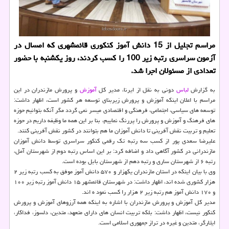
مراسم تجلیل از 15 دانش آموز كنكوری قائمشهری كه امسال در
آزمون سراسری رتبه زیر 100 را كسب كردند، روز یكشنبه با حضور
تعدادی از مسئولان اجرا شد.
به گزارش
لباس
دونی به نقل از ایرنا، مدیر کل
آموزش
و پرورش مازندران در این
مراسم با اعلان اینکه آموزش و پرورش زیربنای توسعه هر کشور است، اظهار داشت:
توسعه های سیاسی، اجتماعی، فرهنگی و اقتصادی میسر نمی گردد مگر آنکه بتوانیم حوزه
های فرهنگ و آموزش و پرورش را پررنگ نماییم، بنا بر این همه ما وظیفه داریم در حوزه
تعلیم و تربیت نقش آفرینی تا دانش آموزان ما هم بتوانند در کشور نقش آفرینی کنند.
علیرضا سعدی پور از کسب سه رتبه تک رقمی کنکور سراسری توسط دانش آموزان
مازندرانی در کشور آگاهی داد و اضافه کرد: بر این اساس رتبه دوم از شهرستان آمل،
رتبه ۶ از شهرستان ساری و رتبه دهم از شهرستان بابل بوده است.
وی با بیان اینکه در استان مازندران یکهزار و ۵۷۰ دانش آموز موفق به کسب رتبه زیر ۲
هزار کشوری شده اند، اظهار داشت: در شهرستان قائمشهر ۱۵ دانش آموز رتبه زیر ۱۰۰
و ۱۷۰ دانش آموز هم رتبه زیر ۲ هزار را کسب نمود ه اند.
مدیر کل آموزش و پرورش مازندران با اشاره به اینکه همه آرزوهای آموزش و پرورش
کنکور نیست، اظهار داشت: بلکه تربیت انسان های دارای متعهد، متدین، دلسوز، فداکار،
ایثارگر، متدین و غیره در تراز جمهوری اسلامی است.