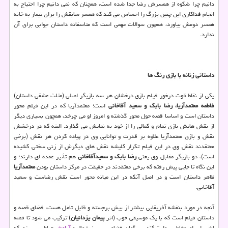
دانیم چرا شکوه از همسرش رضا جدا شده است، همچنان که نمی دانیم چرا احتیاج به
انجام فداکاری این چنین بزرگ را احساس می کند که همسر سابقش را برای تیمار به خانه
همسر دومش بیاورد، همچون سوالات مهمی است که متاسفانه داستان جوابی برای آن
ندارد.
داستانی زنانه با بازی رنگ ها
یکی از نقاط قوت درخور فیلم بازی درخشان هر سه بازیگر اصلی (مثلث عشقی داستان)
فاطمه معتمدآریا، رضا بابک و سعید آقاخانی
است؛ معتمدآریا که در این فیلم محور
داستان است و اساسا قصه حول محور گذشته و امروز او می چرخد، همچون بسیاری دیگر
از نقش هایش بازی تمام و کمالی را از خود به نمایش می گذارد. البته که در درخشش
نقش و بازی معتمدآریا علاوه بر قدرت و توانایی وی در پیاده کردن هر نقش (برخی
معتقدند نقش وی در این فیلم تکرار کلیشه نقش های دیگرش از زنی سختی کشیده
است)، دو بازیگر مقابل وی یعنی
رضا بابک و سعیدآقاخانی
هم تأثیر عمده ای دارند؛ و
این نگاه تا جایی پیش رفته که برخی معتقدند در حقیقت در مرکز داستان بودن
معتمدآریا
ظاهر داستان است و در اصل آنکه در این میانه محور است نقش رضاست و سعید
آقاخانی.
آنچه در مورد بنفشه آفریقایی بیشتر از بیش برجسته و قابل تامل هست، فضای قصه و
داستان فیلم است که با یک موسیقی خوب (اثر
پیمان یزدانیان
) ترکیب می شود تا قصه
اش را برای مخاطب روایت کند. بی گمان فضای سرسبز شمال و
آرامش
حیاط سرسبزی که