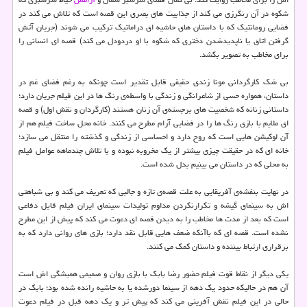
شکوه در آن رنگرزی می کند از جذابیت های بصری این قصه است که تلاش می کند در
فضایی رومانتیک که با داستان های حاشیه ای دراماتیک ترکیب می شوند (جریان آتش
گرفتن اتاق یا ناپدیدشدن دختری که شکوه با او دردودل می کند) قصه ای انسانی را
برای مخاطب به تصویر بکشد.
بی شک کارگردانی مونا زندی حقیقی قابل تقدیر است چونکه به رغم فضای غم در
داستان، همواره حسی از شاعرانگی و زندگی با واسطه‌ی رنگ ها در این فیلم جریان دارد؛
داستانی زنانه که شخصیت های برجسته‌ی آن زنان هستند (کارگردان و نقش اول) و قصه
ای ملایم با بازی رنگ ها را در فضایی آرام مطرح می کنند. خانه محل ساخت فیلم هم از
آن لوکیشن هایی است که روح دارد و احساسی از زندگی و گذشته را منتقل می سازد؛
خانه ای که در حقیقت چیزی بیشتر از یک مخروبه نبوده و با تلاش چندماهه عوامل فیلم
به محلی که در داستان می بینیم بدل شده است.
در نهایت بنفشه‌ی آفریقایی به علت قصه‌ی تازه و جالبی که تعریف می کند و بی شباهتی
اش به سینمای گیشه و تکرارنکردن مداوم تولیدات سینمای ایران فیلم قابل دفاعی
است که بعد از مدت ها مخاطب را به دیدن قصه ای دعوت می کند که پیش از این مطرح
نشده است. قصه ای که باآنکه ضعف هایی قابل نقد دارد؛ بازی های روانی دارد که به
برقراری ارتباط بیننده و داستان کمک می کنند.
یکی دیگر از نقاط قوت فیلم حضور رضا بابک با بازی روان و صمیمی همیشگی اش است
آن هم در حالیکه حدود یک دهه از سینما دورشده یا به حاشیه رانده شده بود؛ بابک در
حالی در این فیلم نقش آفرینی می کند که پیش تر و یک دهه قبل در فیلم دعوت