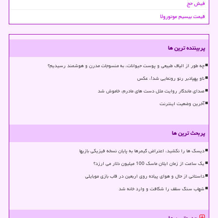
فیش حج
قیمت بیسیم موتورولا
پربیننده ترین ها
چه طور از الیاف طبیعی و پوست حیوانات، به منسوجات مدرن و هوشمند رسیدیم؟
ناو پهپادبر رنو رونمایی شد!، عکس
صدای ماندگار روایت مثل دست های مادرم، خاموش شد
آخرین وضعیت اینترنت
پربحث ترین ها
دیسک ها را نکشید، اعتراض گیمرها به پایان نسخه فیزیکی بازیها
یک ساعت از زمان ایلان ماسک 100 میلیون دلار می ارزد؟
داستانی از حال و هوای پیاده روی اربعین در قاب بازی موبایلی
شهاب سنگ سقف را شکافت و وارد خانه شد