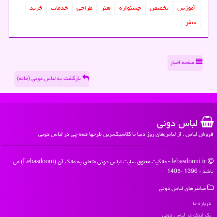
آموزش
تخصص
جشنواره
هنر
طراحی
خدمات
خرید
سفر
صفحه اخبار
بازگشت به لباس دونی (خانه)
لباس دونی
فروش لباس : از لباس‌های روز دنیا تا کلاسیک‌ترین طرحها همه چی در لباس دونی
lebasdooni.ir - مالکیت معنوی سایت لباس دونی متعلق به مالک آن (Lebasdooni) می
باشد - 1396 -1405
میانبرهای لباس دونی
درباره ما
بک لینک در لباس دونی