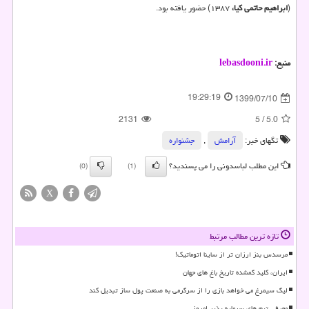
(
ابراهیم حاتمی کیا،
۱۳۸۷) حضور یافته بود.
منبع:
lebasdooni.ir
19:29:19
1399/07/10
2131
5
/
5.0
تگهای خبر:
آرامش
,
جشنواره
این مطلب لباسدونی را می پسندید؟
(0)
(1)
X
تازه ترین مطالب مرتبط
مرسدس بنز ارزان تر از ساینا اتوماتیک!
ایران، کلید گمشده تاریخ باغ های جهان
لیگ سیمرغ می خواهد بازی را از سرگرمی به صنعت پول ساز تبدیل کند
معرفی تیم های سرمایه پذیر امروز