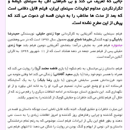
جالبی كه تعریف می كند و بی شباهتی اش به سینمای گیشه و
تكرارنكردن مداوم تولیدات سینمای ایران، فیلم قابل دفاعی است
كه بعد از مدت ها مخاطب را به دیدن قصه ای دعوت می كند كه
پیش از این مطرح نشده است.
فیلم سینمایی بنفشه آفریقایی به کارگردانی
مونا زندی حقیقی
، نویسندگی
حمیدرضا
بابابیگی
و تهیه کنندگی
علیرضا شجاع نوری
محصول سال ۱۳۹۶ است که در سی وهفتمین
جشنواره
فیلم فجر به نمایش درآمد؛ بنفشه‌ی آفریقایی دومین فیلم بلند
مونا زندی
حقیقی پس از فیلم عصر جمعه در دهه هشتاد است که از ۱۱ شهریور ۱۳۹۹ به اکران
آنلاین درآمده است.
فیلم، داستان زنی میانسال، به نام شکوه (با بازی
فاطمه معتمد آریا
) را روایت می کند که
همراه با همسر دوم خود رضا (با بازی
سعید آقاخانی
) زندگی می کند اما وقتی متوجه می
شود فرزندانش همسر سابقش فریدون (با بازی
رضا بابک
) را به یک آسایشگاه
فرستاده اند و او وضع خوبی ندارد، تصمیم می گیرد او را به خانه اش بیاورد و از او
نگهداری کند. این دلسوزی انسان دوستانه در ادامه اتفاقات دیگری را رقم می زند که از
خلال آن فیلم تلاش می کند خاطرات و حقایقی کوچک از گذشته را به تصویر بکشد.
این عبارت خاطرات و حقایق کوچک، البته نکته قابل تاملی است چونکه داستان و قصه در
توضیح گذشته و چرایی رفتارهای روز گذشته و امروز اطلاعات زیادی را به دست نمی
دهند و بطور قطع این یکی از ایرادات فیلم است، موضوعی که به رغم تمام درخشندگی
داستان و اثر، نوعی از ابهام و گنگ بودن در روایت را شکل می دهد؛ تا انتهای فیلم نمی