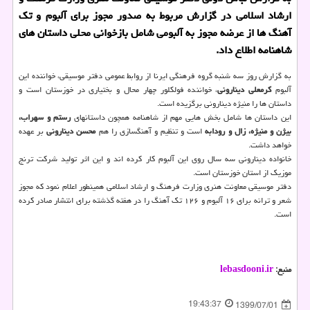
ارشاد اسلامی در گزارش مربوط به صدور مجوز برای آلبوم و تك
آهنگ ها از عرضه مجوز به آلبومی شامل بازخوانی محلی داستان های
شاهنامه اطلاع داد.
به گزارش روز سه شنبه گروه فرهنگی ایرنا از روابط عمومی دفتر موسیقی، خواننده این
آلبوم
کرمعلی دینارونی
، خواننده فولکلور چهار محال و بختیاری در خوزستان است و
داستان ها را منیژه دینارونی برگزیده است.
این داستان ها شامل بخش هایی مهم از شاهنامه همچون داستان‎های
رستم و سهراب،
بیژن و منیژه، زال و رودابه
است و تنظیم و آهنگسازی را هم
محسن دینارونی
بر عهده
خواهد داشت.
خانواده دینارونی سه سال روی این آلبوم کار کرده‏ اند و این اثر تولید شرکت ترنج
موزیک از استان خوزستان است.
دفتر موسیقی معاونت هنری وزارت فرهنگ و ارشاد اسلامی همینطور اعلام نمود که مجوز
شعر و ترانه برای ۱۶ آلبوم و ۱۲۶ تک آهنگ را در هفته گذشته برای انتشار صادر کرده
است.
منبع:
lebasdooni.ir
19:43:37
1399/07/01