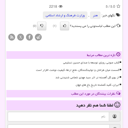
2218
5
/
5.0
تگهای خبر:
هنر
,
وزارت فرهنگ و ارشاد اسلامی
این مطلب لباسدونی را می پسندید؟
(0)
(1)
X
تازه ترین مطالب مرتبط
کتاب صوتی رویای توسعه با صدای حسین تسلیمی
گسست میان طراحان و تولیدکنندگان، مانع ارتقاء کیفیت نوشت افزار است
از بوی گل آهسته تر اثر سید مهدی شجاعی شنیدنی شد
ایران، کلید گمشده تاریخ باغ های جهان
نظرات بینندگان در مورد این مطلب
لطفا شما هم
نظر دهید