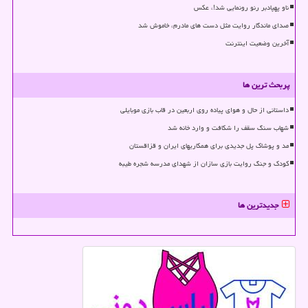
ناو پهپادبر رنو رونمایی شد!، عکس
صدای ماندگار روایت مثل دست های مادرم، خاموش شد
آخرین وضعیت اینترنت
پربحث ترین ها
داستانی از حال و هوای پیاده روی اربعین در قاب بازی موبایلی
شهاب سنگ سقف را شکافت و وارد خانه شد
مد و پوشاک پل جدیدی برای همکاریهای ایران و قزاقستان
کودک و جنگ روایت بازی سازان از شهدای مدرسه شجره طیبه
جدیدترین ها