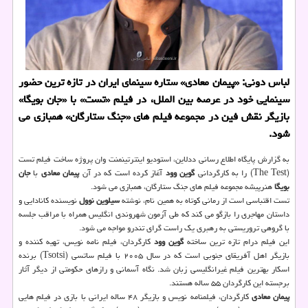
لباس دونی: «پیمان معادی» ستاره سینمای ایران در تازه ترین حضور
سینمایی خود در عرصه بین الملل، در فیلم «تست» با «جان بویگا»
بازیگر نقش فین در مجموعه فیلم های «جنگ ستارگان» همبازی می
شود.
به گزارش پایگاه اطلاع رسانی ددلاین، استودیو اینترتینمنت وان پروژه ساخت فیلم تست
(The Test) را به کارگردانی
گوین وود
آغاز کرده است که در آن
پیمان معادی
با
جان
بویگا
هنرپیشه مجموعه فیلم های جنگ ستارگان، همبازی می شود.
تست اقتباسی است از رمانی کوتاه به همین نام، نوشته
سیلوین نوول
نویسنده کانادایی و
داستان مهاجری را بازگو می کند که طی آزمون شهروندی انگلیس همراه با مراقب جلسه
با گروهی تروریستی به رهبری یک راست گرای تندرو مواجه می شود.
این فیلم درام تازه ترین ساخته
گوین وود
کارگردان، فیلم نامه نویس، تهیه کننده و
بازیگر اهل آفریقای جنوبی است که در سال ۲۰۰۵ با فیلم ساتسی (Tsotsi) برنده
اسکار بهترین فیلم غیرانگلیسی زبان شد. نگاه آسمانی و رازهای حکومتی از دیگر آثار
برجسته این کارگردان ۵۵ ساله هستند.
پیمان معادی
کارگردان، فیلمنامه نویس و بازیگر ۴۸ ساله ایرانی با بازی در فیلم هایی