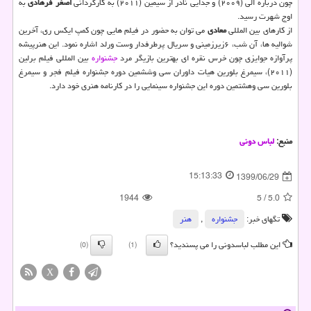
چون درباره الی (۲۰۰۹) و جدایی نادر از سیمین (۲۰۱۱) به کارگردانی
اصغر فرهادی
به
اوج شهرت رسید.
از کارهای بین المللی
معادی
می توان به حضور در فیلم هایی چون کمپ ایکس ری، آخرین
شوالیه ها، آن شب، ۶زیرزمینی و سریال پرطرفدار وست ورلد اشاره نمود. این هنرپیشه
پرآوازه جوایزی چون خرس نقره ای بهترین بازیگر مرد
جشنواره
بین المللی فیلم برلین
(۲۰۱۱)، سیمرغ بلورین هیات داوران سی وششمین دوره جشنواره فیلم فجر و سیمرغ
بلورین سی وهشتمین دوره این جشنواره سینمایی را در کارنامه هنری خود دارد.
منبع:
لباس دونی
15:13:33
1399/06/29
1944
5
/
5.0
تگهای خبر:
جشنواره
,
هنر
این مطلب لباسدونی را می پسندید؟
(0)
(1)
X