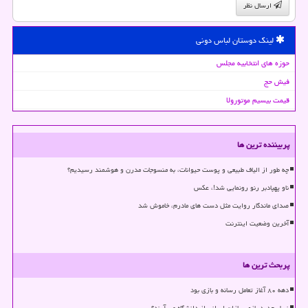
ارسال نظر
لینک دوستان لباس دونی
حوزه های انتخابیه مجلس
فیش حج
قیمت بیسیم موتورولا
پربیننده ترین ها
چه طور از الیاف طبیعی و پوست حیوانات، به منسوجات مدرن و هوشمند رسیدیم؟
ناو پهپادبر رنو رونمایی شد!، عکس
صدای ماندگار روایت مثل دست های مادرم، خاموش شد
آخرین وضعیت اینترنت
پربحث ترین ها
دهه ۸۰ آغاز تعامل رسانه و بازی بود
نسل جدید بازی سازان ایرانی از دانشگاه می آیند؟