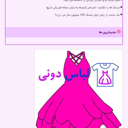
دیسک ها را نکشید، اعتراض گیمرها به پایان نسخه فیزیکی بازیها
یک ساعت از زمان ایلان ماسک 100 میلیون دلار می ارزد؟
جدیدترین ها