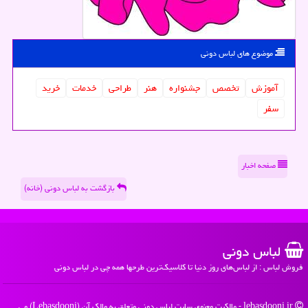
موضوع های لباس دونی
آموزش
تخصص
جشنواره
هنر
طراحی
خدمات
خرید
سفر
صفحه اخبار
بازگشت به لباس دونی (خانه)
لباس دونی
فروش لباس : از لباس‌های روز دنیا تا کلاسیک‌ترین طرحها همه چی در لباس دونی
lebasdooni.ir - مالکیت معنوی سایت لباس دونی متعلق به مالک آن (Lebasdooni) می