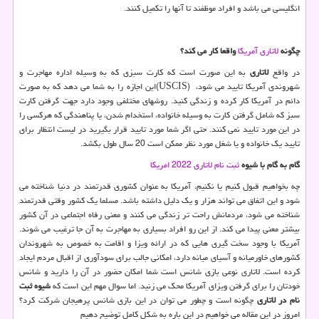
انگلیسی می باشد و افراد موظفند تا آنها را تکمیل کنند.
چگونه
لاتاری آمریکا
واقعا کار می کند؟
در واقع
لاتاری
به این صورت است که کارت سبزی که به وسیله اداره مهاجرت و
شهروندی آمریکا تایید می شود،
(USCIS)
این اجازه را به شما می دهد که به صورت
دائم در آمریکا کار کرده و زندگی کنید. روشهای مختلفی وجود دارد جهت گرفتن کارت
سبز که شامل گرفتن کارت به وسیله خانواده، استخدام شدن، یا پناهندگی که هرکسی را
در این مورد تایید نمی کنند. حتی اگر شما مورد تایید قرار بگیرید در لیست انتظار برای
تایید یک خانواده و یا شغل مورد نظر ممکن است 20 سال طول بکشد.
گام به گام با شیوه
ثبت نام لاتاری 2022 امریکا
چه بخواهیم قبول کنیم یا نکنیم، آمریکا به عنوان کشوری قدرتمند در دنیا شناخته می
شود و این اتفاق می تواند هزار و یک دلیل داشته باشد. مسلما یک کشور وقتی قدرتمند
شناخته می شود، مردمانش راحت تر زندگی می کنند و معنی رفاه اجتماعی در آن کشور
بیشتر معنی پیدا می کند. از این رو افراد بسیاری به مهاجرت به آن جا ترغیب می شوند.
آمریکا با وجود سخت گیری هایی که در ارائه ویزا و اقامت به خصوص به شهروندان
کشورهای خاورمیانه و آسیای میانه دارد، امکانی جالب برای سودآوری از اقبال مردم ایجاد
کرده است. لاتاری نوعی بازی شانس است شما امکان حضور در آن را دارید و شانس
خودتان را برای گرفتن ویزای آمریکا محک می زنید. اما سوال مهم این است که
شیوه ثبت
نام در لاتاری
چگونه است و چطور می توان در این بازی شانس پرهیجان شرکت کرد؟
امروز در این مقاله می خواهیم در این باره به شکل کامل توضیح دهیم