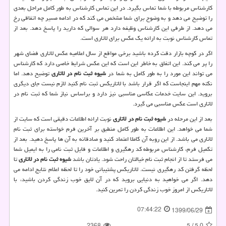
کارشناس مربوطه با شما تماس بگیرد. در این تماس کارشناس به طور کامل مراحل بعدی
را توضیح می دهد و به وضوح برای شما مشخص می کند که در ادامه مسیر چه اتفاقی رخ
می دهد. از طرفی این کارشناس وظیفه دارد هر سوالی که دارید را پاسخ دهد. بعد از
تماس کارشناس نوبت به ارائه یک عکس برای لاتاری است.
اگر در کوچه بازار دقت کرده باشید برخی مواقع از سال اعلامیه عکس لاتاری فضای شهر
را پر می کند. این اتفاق به خاطر این است که این عکس شرایط خاصی دارد که کارشناس
می تواند این مورد را به طور کامل به شما در
شیوه ثبت نام در لاتاری
توضیح دهد. اما
نکته مهم اینجاست که اگر قرار باشد با لاتاریکس ثبت نام کنید لازم نیست جای دیگری
بروید. این سایت خدمات عکاسی مناسبی نیز دارد و براساس نیاز شما که ثبت نام در
لاتاری است عکس مناسبی می گیرد.
بعد از این مرحله در
شیوه ثبت نام در لاتاری
نوبت ارائه اطلاعات دقیقی است که سایت از
شما می خواهد. این اطلاعات به طور کامل منطبق بر آخرین فرم خواسته برای ثبت نام
لاتاری می باشد. از این روبه آن کاملا اعتماد کنید و صادقانه به آن ها پاسخ دهید. بعد از
تکمیل فرم، کارشناس مربوطه کد رهگیری و اطلاعات و فایل ثبت نامی را به ایمیل شما
می فرستد تا از انجام ثبت نام خیالتان راحت شود. یادتان باشد
شیوه ثبت نام در لاتاری
تا
لحظه گرفتن کد رهگیری نیست. لاتاریکس پشتیبانی خود را تا لحظه اعلام نتایج ادامه می
دهد. اگر می خواهید به دنیایی بروید که در آن لایق خوب زندگی کردن باشید، با
لاتاریکس از امروز خوب زندگی کردن را تمرین کنید.
07:44:22
1399/06/29
2368
5
/
5.0