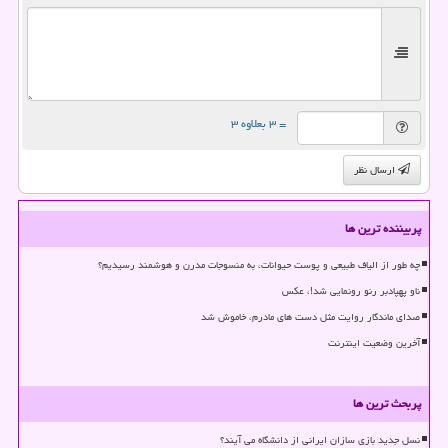
= ۳ بعلاوه ۳
ارسال نظر
پربیننده ترین ها
چه طور از الیاف طبیعی و پوست حیوانات، به منسوجات مدرن و هوشمند رسیدیم؟
ناو پهپادبر رنو رونمایی شد!، عکس
صدای ماندگار روایت مثل دست های مادرم، خاموش شد
آخرین وضعیت اینترنت
پربحث ترین ها
نسل جدید بازی سازان ایرانی از دانشگاه می آیند؟