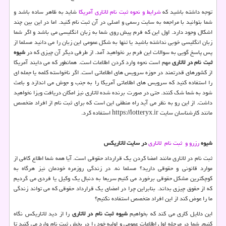
توجه داشته باشید که
شرایط و نحوه ثبت نام لاتاری آمریکا
شاید به ظاهر ساده باشد و
شما بتوانید با مراجعه به سایت رسمی و اصلی در آن ثبت نام کنید. اما در این بین چند
اشکال وجود دارد. اول این که فرم پیش روی شما به زبان انگلیسی می باشد و اگر شما
زبان انگلیسی خوبی نداشته باشید یا تنها به شکل عمومی این زبان را می دانید مسلما از
پس پاسخ گویی به سوالات این فرم بر نخواهید آمد. از طرفی دیگر آن چیزی که در
شیوه
ثبت نام در لاتاری
مهم است نحوه وارد کردن اطلاعات است. همانطور که می دایند آمریکا
از کشورهای قدرتمند در حوزه سرویس های اطلاعاتی است. اگر ناخواسته کلمه یا جمله ای
را استفاده کنید که سرویس های اطلاعاتی آمریکا را به جنب و جوش می اندازد و باعث
شود به شما شک کنند. حتی در صورت برنده شده لاتاری نیز امکان دریافت ویزا نخواهید
داشت. از این رو به نظر می آید راه منطقی این است که برای ثبت نام از افراد متخصص
مانند کارشناسان سایت
https://lotteryx.ir
استفاده کرد.
شیوه
رزرو و ثبت نام لاتاری
در سایت لاتاریکس
ثبت نام در لاتاری مانند امضا کردن یک قرارداد حقوقی است. آیا همه شما اطلاع کافی از
موارد قانونی و حقوقی دارید؟ مسلما نه. در زندگی روزمره خودمان نیز هرگاه به
کوچکترین مشکل حقوقی برخورد می کنیم سریعا به دنبال یک وکیل یا فردی می گردیم
که از حقوق چیزی بداند. بنابراین چرا در امضای یک قرارداد حقوقی که می تواند زندگی
ما را عوض کند از این افراد متخصص استفاده نکنیم؟
این دلایل کاری می کند که بخواهیم
شیوه ثبت نام در لاتاری
را از دید لاتاریکس نگاه
کنیم. شما در مرحله اول اطلاعات عمومی و اولیه خود را در بخش ثبت نام وارد می کنید تا