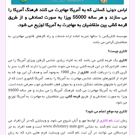
لباس دونی: كسانی كه به آمریكا مهاجرت می كنند فرهنگ آمریكا را
می سازند و هر ساله 55000 ویزا به صورت تصادفی و از طریق
قرعه كشی بین متقاضیان به مهاجرت به آمریكا توزیع می شود.
موسسه لاتاریکس با سالها تجربه اماده اراءه خدمات و راه کارهای قانونی مهاجرتی به
متقاضیان گرامی می باشد
لاتاری
چیست؟
لاتاری
یک قرعه کشی می باشد که به افراد زیادی شانس گرفتن ویزای آمریکا را می
دهد، افرادی که در این قرعه کشی برنده می شوند شانس این را دارند که کارت سبز یا
گرین کارت را دریافت کنند
.
لاتاری
از سال 1990 به وجود آمد و هدف آن این بود که به
افراد از کشورهای مختلف شانس مهاجرت به آمریکا را بدهد. آمریکا کشوری است که از
افرادی با ملیتهای مختلف تشکیل شده و به عنوان قطب اقتصادی خوب معرفی شده است.
کسانی که به آمریکا مهاجرت می کنند فرهنگ آمریکا را می سازند و هر ساله 55000
ویزا به صورت تصادفی و از طریق
قرعه کشی
بین متقاضیان به مهاجرت به آمریکا توزیع
می شود.
لاتاری چه موقع انجام می شود؟
زمان
ثبت نام لاتاری
از اواسط مهر و آبان شروع می شود، و وبسایتی که در آن افراد می
توانند ثبت نام کنند به نشانی
www.dvlottery.state.gov
است و همه افراد به جز
خردسالان می توانند در آن ثبت نام کنند، این وبسایت فرم هایی دارد که به زبان