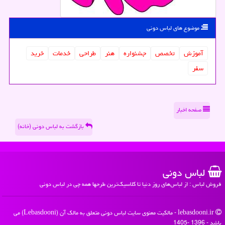
موضوع های لباس دونی
آموزش
تخصص
جشنواره
هنر
طراحی
خدمات
خرید
سفر
صفحه اخبار
بازگشت به لباس دونی (خانه)
لباس دونی
فروش لباس : از لباس‌های روز دنیا تا کلاسیک‌ترین طرحها همه چی در لباس دونی
lebasdooni.ir - مالکیت معنوی سایت لباس دونی متعلق به مالک آن (Lebasdooni) می
باشد - 1396 -1405