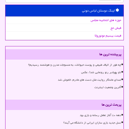
لینک دوستان لباس دونی
حوزه های انتخابیه مجلس
فیش حج
قیمت بیسیم موتورولا
پربیننده ترین ها
چه طور از الیاف طبیعی و پوست حیوانات، به منسوجات مدرن و هوشمند رسیدیم؟
ناو پهپادبر رنو رونمایی شد!، عکس
صدای ماندگار روایت مثل دست های مادرم، خاموش شد
آخرین وضعیت اینترنت
پربحث ترین ها
دهه ۸۰ آغاز تعامل رسانه و بازی بود
نسل جدید بازی سازان ایرانی از دانشگاه می آیند؟