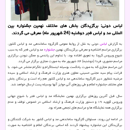
لباس دونی: برگزیدگان بخش های مختلف نهمین جشنواره بین
المللی مد و لباس فجر دوشنبه (24 شهریور ماه) معرفی می گردند.
به گزارش
لباس
دونی به نقل از روابط عمومی کارگروه ساماندهی مد و لباس کشور،
برگزاری مراسم اختتامیه و معرفی برگزیدگان نهمین
جشنواره
مد و لباس فجر که به سبب
شیوع ویروس کرونا به تعویق افتاده بود، با تداوم این پاندمی و ممکن نبودن برگزاری
مراسم حضوری، فردا (دوشنبه) ۲۴ شهریور ماه به صورت مجازی برگزار می گردد.
این مراسم مجازی که به صورت پادکست بوسیله اینستاگرام و تلگرام منتشر می شود، با
قرائت پیام سید مجتبی حسینی، معاون هنری وزارت فرهنگ و ارشاد اسلامی و سیده
مرضیه شفاپور دبیر کارگروه ساماندهی مد و لباس کشور هم راه است و برندگان بخش
های مختلف جشنواره اعلام و طی روزهای آتی جوایز آنها بوسیله پست ارسال خواهد شد.
سال قبل آخرین روزهای برگزاری نهمین نمایشگاه مد و لباس فجر با شیوع جهانی
ویروس کووید ۱۹ و دستور وزارت فرهنگ و ارشاد اسلامی در خصوص توقف و عدم
برگزاری همه نمایشگاه ها و مراسم های تجمعی همراه بود.
در ادامه این روند، مسئولان کارگروه ساماندهی مد و لباس کشور به شرکت کنندگان و
برگزیدگان این جشنواره پیشنهاد کردند که اسامی برندگان اعلام و اختتامیه به صورت