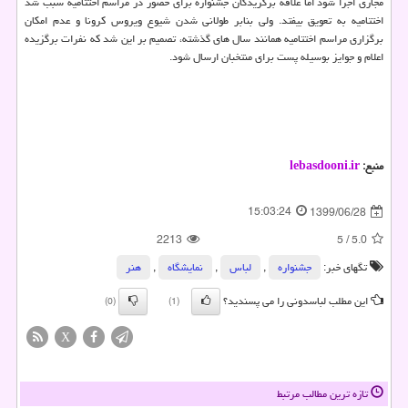
مجازی اجرا شود اما علاقه برگزیدگان جشنواره برای حضور در مراسم اختتامیه سبب شد
اختتامیه به تعویق بیفتد. ولی بنابر طولانی شدن شیوع ویروس کرونا و عدم امکان
برگزاری مراسم اختتامیه همانند سال های گذشته، تصمیم بر این شد که نفرات برگزیده
اعلام و جوایز بوسیله پست برای منتخبان ارسال شود.
منبع:
lebasdooni.ir
15:03:24
1399/06/28
2213
5
/
5.0
تگهای خبر:
جشنواره
,
لباس
,
نمایشگاه
,
هنر
این مطلب لباسدونی را می پسندید؟
(0)
(1)
X
تازه ترین مطالب مرتبط