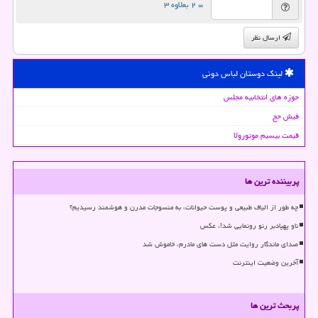
= ۲ بعلاوه ۳
ارسال نظر
لینک دوستان لباس دونی
حوزه های انتخابیه مجلس
فیش حج
قیمت بیسیم موتورولا
پربیننده ترین ها
چه طور از الیاف طبیعی و پوست حیوانات، به منسوجات مدرن و هوشمند رسیدیم؟
ناو پهپادبر رنو رونمایی شد!، عکس
صدای ماندگار روایت مثل دست های مادرم، خاموش شد
آخرین وضعیت اینترنت
پربحث ترین ها