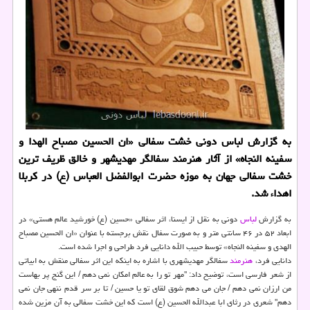
به گزارش لباس دونی خشت سفالی «ان الحسین مصباح الهدا و
سفینه النجاه» از آثار هنرمند سفالگر مهدیشهر و خالق ظریف ترین
خشت سفالی جهان به موزه حضرت ابوالفضل العباس (ع) در كربلا
اهداء شد.
به گزارش
لباس
دونی به نقل از ایسنا، اثر سفالی «حسین (ع) خورشید عالم هستی» در
ابعاد ۵۲ در ۴۶ سانتی متر و به صورت سفال نقش برجسته با عنوان «ان الحسین مصباح
الهدی و سفینه النجاه» توسط حبیب الله دانایی فرد طراحی و اجرا شده است.
دانایی فرد،
هنرمند
سفالگر مهدیشهری با اشاره به اینكه این اثر سفالی منقش به ابیاتی
از شعر فارسی است، توضیح داد: "مهر تو را به عالم امكان نمی دهم / این گنج پر بهاست
من ارزان نمی دهم / جان می دهم شوق لقای تو یا حسین / تا بر سر قدم ننهی جان نمی
دهم" شعری در رثای ابا عبدالله الحسین (ع) است كه این خشت سفالی به آن مزین شده