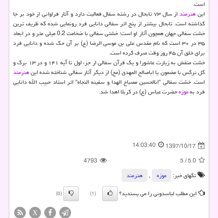
است.
این
هنرمند
از سال ۷۳ تابحال در رشته سفال فعالیت دارد و آثار فراوانی از خود بر جا
گذاشته است. تابحال بیشتر از پنج اثر سفالی دانایی فرد رونمایی شده كه ظریف ترین
خشت سفالی جهان همچون آثار او است؛ خشتی سفالی با ضخامت 0.2 میلی متر و در ابعاد
۳۵ در ۳۰ است كه نام مقدس علی بن موسی الرضا (ع) بر آن حك شده و دانایی فرد
برای خلق آن ۴۵ روز وقت صرف كرده است.
خشت منقش به زیارت عاشورا و یك قرآن سفالی از جزء اول تا آیه ۱۴۱ و در ۱۳ برگ و
گل نرگس با مضمون یا اباصالح المهدی (عج) از دیگر آثار سفالی شناخته شده این
هنرمند
است. خشت سفالی "انالحسین مصباح الهدا و سفینه النجاه" اثر استاد حبیب الله دانایی
فرد به
موزه
حضرت عباس (ع) در كربلا اهدا شد.
14:03:40
1397/10/17
4793
5
/
5.0
تگهای خبر:
موزه
,
هنرمند
این مطلب لباسدونی را می پسندید؟
(0)
(1)
X