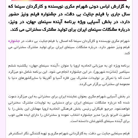
به گزارش لباس دونی شهرام مكری نویسنده و كارگردان سینما كه
سال جاری با فیلم جنایت بی دقت، در جشنواره فیلم ونیز حضور
دارد، در بخش آسیایی ویژه برنامه آینده سینمای جهان، در ونیز،
درباره مشكلات سینمای ایران برای تولید مشترك سخنرانی می كند.
شهرام مکری نویسنده و کارگردان سینما که امسال با فیلم جنایت بی دقت، در
جشنواره
فیلم ونیز حضور دارد، درباره مشکلات سینمای ایران برای تولید مشترک سخنرانی می
کند.
برنامه ویژه ای به میزبانی اتحادیه اروپا با عنوان «آینده سینمای جهان» یکشنبه ششم
سپتامبر (شانزده شهریور)، در این جشنواره انجام می شود. این برنامه شامل دو میزگرد
است که با تمرکز بر تولیدات مشترک بین قاره آسیا و آفریقا با سایرکشورهای دنیا با
مجموعه ای سخنرانی برگزار می گردد.
در بخش آسیایی شهرام مکری بعنوان نماینده ایران برای سخنرانی به این میزگرد دعوت
شده که درباره مشکلات سینمای ایران برای دستیابی به تولیدات مشترک سخنرانی
خواهدنمود. جرجیو فیکارلی رئیس بخش فرهنگی اتحادیه اروپا مهمانان این بخش را با
مشورت البرتو باربرا مدیر جشنواره انتخاب نموده و سخنرانان را دارای ایده هایی خوب
برای آینده سینمای کشورشان دانسته است.
فیلم سینمایی جنایت بی دقت، به کارگردانی شهرام مکری و تهیه کنندگی نگار اسکندرفر