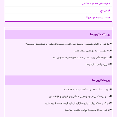
حوزه های انتخابیه مجلس
فیش حج
قیمت بیسیم موتورولا
پربیننده ترین ها
چه طور از الیاف طبیعی و پوست حیوانات، به منسوجات مدرن و هوشمند رسیدیم؟
ناو پهپادبر رنو رونمایی شد!، عکس
صدای ماندگار روایت مثل دست های مادرم، خاموش شد
آخرین وضعیت اینترنت
پربحث ترین ها
شهاب سنگ سقف را شکافت و وارد خانه شد
مد و پوشاک پل جدیدی برای همکاریهای ایران و قزاقستان
کودک و جنگ روایت بازی سازان از شهدای مدرسه شجره طیبه
از نذر آب تا عرضه بازیهای ویدئویی مقاومت