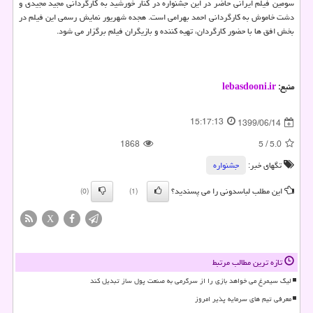
سومین فیلم ایرانی حاضر در این جشنواره در کنار خورشید به کارگردانی مجید مجیدی و
دشت خاموش به کارگردانی احمد بهرامی است. هجده شهریور نمایش رسمی این فیلم در
بخش افق ها با حضور کارگردان، تهیه کننده و بازیگران فیلم برگزار می شود.
منبع:
lebasdooni.ir
15:17:13
1399/06/14
1868
5
/
5.0
تگهای خبر:
جشنواره
این مطلب لباسدونی را می پسندید؟
(0)
(1)
X
تازه ترین مطالب مرتبط
لیگ سیمرغ می خواهد بازی را از سرگرمی به صنعت پول ساز تبدیل کند
معرفی تیم های سرمایه پذیر امروز