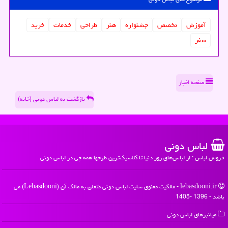
آموزش
تخصص
جشنواره
هنر
طراحی
خدمات
خرید
سفر
صفحه اخبار
بازگشت به لباس دونی (خانه)
لباس دونی
فروش لباس : از لباس‌های روز دنیا تا کلاسیک‌ترین طرحها همه چی در لباس دونی
lebasdooni.ir - مالکیت معنوی سایت لباس دونی متعلق به مالک آن (Lebasdooni) می
باشد - 1396 -1405
میانبرهای لباس دونی