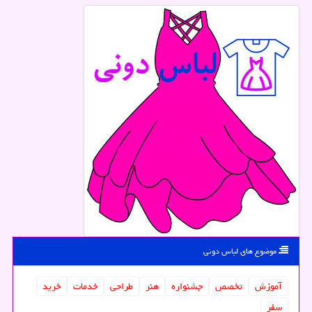
موضوع های لباس دونی
آموزش
تخصص
جشنواره
هنر
طراحی
خدمات
خرید
سفر