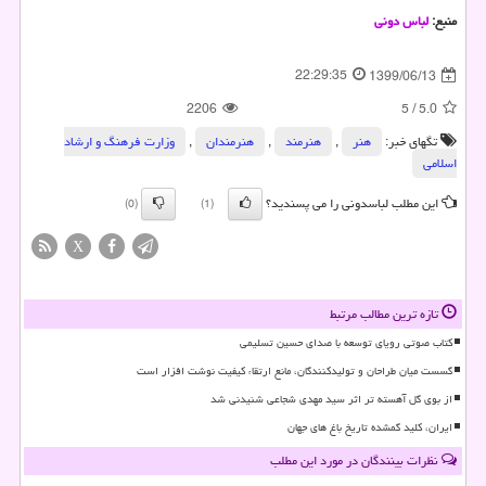
منبع:
لباس دونی
22:29:35
1399/06/13
2206
5
/
5.0
تگهای خبر:
هنر
,
هنرمند
,
هنرمندان
,
وزارت فرهنگ و ارشاد
اسلامی
این مطلب لباسدونی را می پسندید؟
(0)
(1)
X
تازه ترین مطالب مرتبط
کتاب صوتی رویای توسعه با صدای حسین تسلیمی
گسست میان طراحان و تولیدکنندگان، مانع ارتقاء کیفیت نوشت افزار است
از بوی گل آهسته تر اثر سید مهدی شجاعی شنیدنی شد
ایران، کلید گمشده تاریخ باغ های جهان
نظرات بینندگان در مورد این مطلب