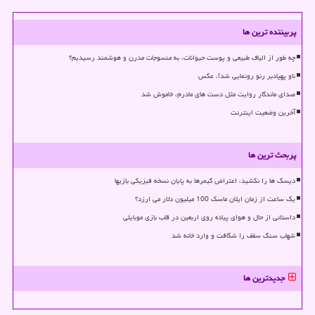
پربیننده ترین ها
چه طور از الیاف طبیعی و پوست حیوانات، به منسوجات مدرن و هوشمند رسیدیم؟
ناو پهپادبر رنو رونمایی شد!، عکس
صدای ماندگار روایت مثل دست های مادرم، خاموش شد
آخرین وضعیت اینترنت
پربحث ترین ها
دیسک ها را نکشید، اعتراض گیمرها به پایان نسخه فیزیکی بازیها
یک ساعت از زمان ایلان ماسک 100 میلیون دلار می ارزد؟
داستانی از حال و هوای پیاده روی اربعین در قاب بازی موبایلی
شهاب سنگ سقف را شکافت و وارد خانه شد
جدیدترین ها