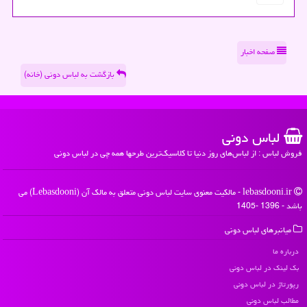
صفحه اخبار
بازگشت به لباس دونی (خانه)
لباس دونی
فروش لباس : از لباس‌های روز دنیا تا کلاسیک‌ترین طرحها همه چی در لباس دونی
lebasdooni.ir - مالکیت معنوی سایت لباس دونی متعلق به مالک آن (Lebasdooni) می
باشد - 1396 -1405
میانبرهای لباس دونی
درباره ما
بک لینک در لباس دونی
رپورتاژ در لباس دونی
مطالب لباس دونی