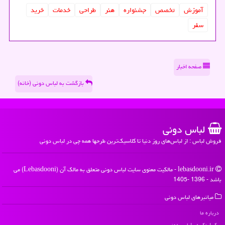
آموزش
تخصص
جشنواره
هنر
طراحی
خدمات
خرید
سفر
صفحه اخبار
بازگشت به لباس دونی (خانه)
لباس دونی
فروش لباس : از لباس‌های روز دنیا تا کلاسیک‌ترین طرحها همه چی در لباس دونی
lebasdooni.ir - مالکیت معنوی سایت لباس دونی متعلق به مالک آن (Lebasdooni) می
باشد - 1396 -1405
میانبرهای لباس دونی
درباره ما
بک لینک در لباس دونی