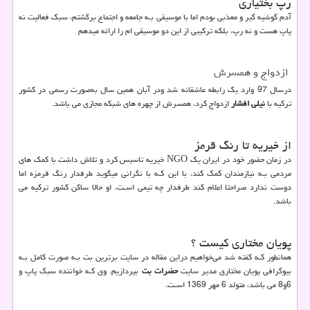
رپ بختیاری
آدم گوشیه گیر و معذبی بودم اما با موسیقی بـه جامعه و اجتماع برگشتم، سبک فعالیت نه
پاپ هست و نه رپ، بلکه ترکیبی از این دو موسیقی ام را ارائه میدهم
ازدواج و همسرش
درسال 97 وارد یک رابطه عاشقانه شد ودر آبان همین سال به‌صورت رسمی در کشور
ترکیه با
نیلی افشار
ازدواج کرد، همسرش از چهره هاي‌ شبکه مجازی می باشد.
از خیریه تا رنگ قرمز
در زمان حضور خود در ایران یک
NGO
خیریه تاسیس کرد و تلاش داشت با کمک هاي‌
مردمی بـه نیازمندان کمک کند، با این کـه با نگرانی میگوید طرفدار رنگ قرمزه اما
دوست ندارد صراحتا اعلام کند طرفدار چه تیمی اسـت، او حالا ساکن کشور ترکیه می
باشد.
پویان مختاری کیست ؟
همانطور کـه کفته شد می‌خواهیم دراین مقاله در سایت برترین بت بـه صورت کامل بـه
بیوگرافی پویان مختاری مدیر سایت
حضرات بت
بپردازیم. وی کـه خواننده سبک پاپ و
6و8 می باشد، متولد 6 مهر 1369 اسـت.