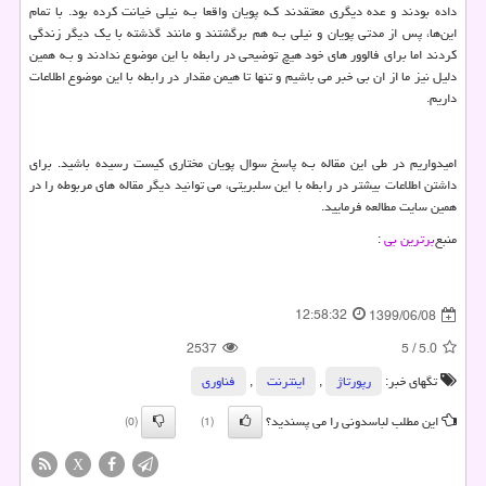
داده بودند و عده دیگری معتقدند کـه پویان واقعا بـه نیلی خیانت کرده بود. با تمام
این‌ها، پس از مدتی پویان و نیلی بـه هم برگشتند و مانند گذشته با یک دیگر زندگی
کردند اما برای فالوور هاي‌ خود هیچ توضیحی در رابطه با این موضوع ندادند و بـه همین
دلیل نیز ما از ان بی خبر می باشیم و تنها تا هیمن مقدار در رابطه با این موضوع اطلاعات
داریم.
امیدواریم در طی این مقاله بـه پاسخ سوال پویان مختاری کیست رسیده باشید. برای
داشتن اطلاعات بیشتر در رابطه با این سلبریتی، می توانید دیگر مقاله هاي‌ مربوطه را در
همین سایت مطالعه فرمایید.
منبع
برترین بی
:
12:58:32
1399/06/08
2537
5
/
5.0
تگهای خبر:
رپورتاژ
,
اینترنت
,
فناوری
این مطلب لباسدونی را می پسندید؟
(0)
(1)
X