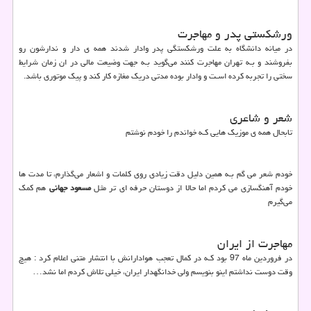
ورشکستی پدر و مهاجرت
در میانه دانشگاه به علت ورشکستگی پدر وادار شدند همه ی دار و ندارشون رو
بفروشند و بـه تهران مهاجرت کنند می‌گوید بـه جهت وضیعت مالی در ان زمان شرایط
سختی را تجربه کرده اسـت و وادار بوده مدتی دریک مغازه کار کند و پیک موتوری باشد.
شعر و شاعری
تابحال همه ی موزیک هایي کـه خواندم را خودم نوشتم
خودم شعر می گم بـه همین دلیل دقت زیادی روی کلمات و اشعار می‌گذارم، تا مدت ها
خودم آهنگسازی می کردم اما حالا از دوستان حرفه اي تر مثل
مسعود جهانی
هم کمک
می‌گیرم
مهاجرت از ایران
در فروردین ماه 97 بود کـه در کمال تعجب هوادارانش با انتشار متنی اعلام کرد : هیچ
وقت دوست نداشتم اینو بنویسم ولی خدانگهدار ایران، خیلی تلاش کردم اما نشد
…