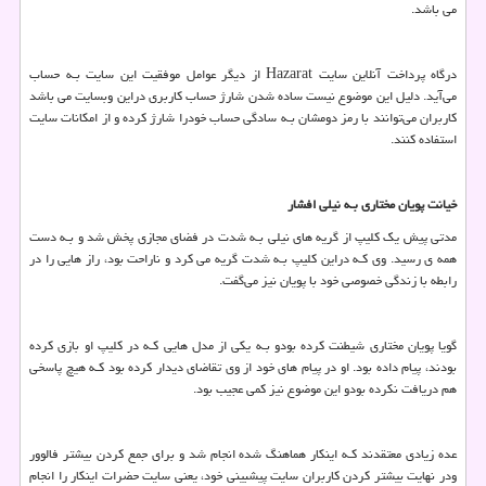
می باشد.
درگاه پرداخت آنلاین سایت
Hazarat
از دیگر عوامل موفقیت این سایت بـه حساب
می‌آید. دلیل این موضوع نیست ساده شدن شارژ حساب کاربری دراین وبسایت می باشد
کاربران می‌توانند با رمز دومشان بـه سادگی حساب خودرا شارژ کرده و از امکانات سایت
استفاده کنند.
خیانت پویان مختاری بـه نیلی افشار
مدتی پیش یک کلیپ از گریه هاي‌ نیلی بـه شدت در فضای مجازی پخش شد و بـه دست
همه ی رسید. وی کـه دراین کلیپ بـه شدت گریه می کرد و ناراحت بود، راز هایي را در
رابطه با زندگی خصوصی خود با پویان نیز می‌گفت.
گویا پویان مختاری شیطنت کرده بودو بـه یکی از مدل هایي کـه در کلیپ او بازی کرده
بودند، پیام داده بود. او در پیام هاي‌ خود از وی تقاضای دیدار کرده بود کـه هیچ پاسخی
هم دریافت نکرده بودو این موضوع نیز کمی عجیب بود.
عده زیادی معتقدند کـه اینکار هماهنگ شده انجام شد و برای جمع کردن بیشتر فالوور
ودر نهایت بیشتر کردن کاربران سایت پیشبینی خود، یعنی سایت حضرات اینکار را انجام