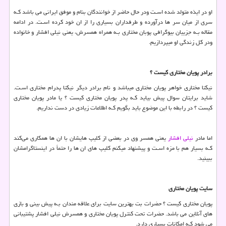
او در ایذه متولد شده اسـت ودر حال حاضر از خوانندگان بنام و موفق ایرانی می باشد کـه
سری از میان سر ها درآورده و طرفداران بسیاری را از ان خود کرده اسـت. در ادامه
مقاله بـه جزییان بیوگرافی پوبان مختاری بـه همراه همسرش، یعنی نیلی افشار و خانواده
ودر کل زندگی او میپردازیم.
برادر پویان مختاری کیست ؟
نیکتا مختاری خواهر پویان مختاری میباشد و نام برادر دیگر نیکتا پدرام مختاری اسـت.
شاید برایتان سوال پیش بیاید کـه پدر پویان مختاری کیست ؟ یا مادر پویان مختاری
کیست ؟ در رابطه با این موضوع باید بگویم کـه اطلاعات زیادی در دست نداریم.
اما مادر
نیلی افشار
یعنی همسر وی در بعضی از کلیپ هایشان با ان ها همکاری می‌کند
کـه بسیار هم با مزه اسـت و پیشنهاد میکنم کلیپ هاي‌ ان ها را حتماً در اینستاگرامشان
ببینید.
سایت پویان مختاری
پویان مختاری کیست ؟ حضرات بت بهترین سایت برای علاقه‌ مندان بـه پیش‌ بینی و بازی‌
هاي آنلاین می باشد. حضرات تحت کنترل پویان مختاری و همسرش نیلی افشار پشتیبانی
می شود کـه امکانات بسیاری دارد.