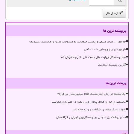
ارسال نظر
پربیننده ترین ها
چه طور از الیاف طبیعی و پوست حیوانات، به منسوجات مدرن و هوشمند رسیدیم؟
ناو پهپادبر رنو رونمایی شد!، عکس
صدای ماندگار روایت مثل دست های مادرم، خاموش شد
آخرین وضعیت اینترنت
پربحث ترین ها
یک ساعت از زمان ایلان ماسک 100 میلیون دلار می ارزد؟
داستانی از حال و هوای پیاده روی اربعین در قاب بازی موبایلی
شهاب سنگ سقف را شکافت و وارد خانه شد
مد و پوشاک پل جدیدی برای همکاریهای ایران و قزاقستان