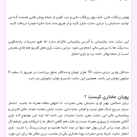
ووچر پرفکت مانی، کیف پول پرفکت مانی و بیت کوین از جمله روش‌ هایي هستند کـه می‌
توانید حسابتان را دراین سایت شارژ کنید و از طریق عدد شبا، جایزه خودرا دریافت کنید.
این سایت عدد پشتیبانی یا آدرس پشتیبانی تلگرام ندارد اما طبق تجریبات، پاسخگویی
بـه تیکت‌ ها با سرعتی عالی انجام می‌ شود. دراین سایت بازی‌ هاي‌ کازینو هم قابل معرض
اسـت از جمله پوکر، تخته نرد و بازی انفجار.
حداقل واریز دراین سایت 10 هزار تومان و حداکثر مبلغ برداشت در هرروز تا سقف 5
میلیون تومان می باشد. همچنین این سایت بانس و جوایز تشویقی نیز دارد.
پویان مختاری کیست ؟
برای شناختن بهتر او و سایتش یعنی حضرات، تا انتهای مقاله همراه ما باشید. انتشار
بسیار سریع لینک‌ هاي‌ جدید و قیلتر نشده این سایت نشان دهنده تعداد بالای کابران و
پیشتیبانی عالی این سایت یعنی سایت حضرات می باشد اما باید این موضوع کـه بازی
آنلاین همیشه با پیروزی همراه نیست و باخت هم گاهی انتظار ما را می‌کشد ولی بازهم اگر
دنبال چند برابر کردن پول خود تنها در چند ثانیه هستید و جرعت ریسک را دارید، بازی
انفجار سایت شرط بندی حضرات پویا مختاری یکی از مناسب ترین مکان ها برای این مورد