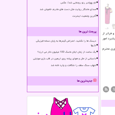
ناو پهپادبر رنو رونمایی شد!، عکس
صدای ماندگار روایت مثل دست های مادرم، خاموش شد
آخرین وضعیت اینترنت
پربحث ترین ها
 فراتر از
یشبرد امور
دیسک ها را نکشید، اعتراض گیمرها به پایان نسخه فیزیکی
بازیها
وری محترم
یک ساعت از زمان ایلان ماسک 100 میلیون دلار می ارزد؟
داستانی از حال و هوای پیاده روی اربعین در قاب بازی موبایلی
شهاب سنگ سقف را شکافت و وارد خانه شد
جدیدترین ها