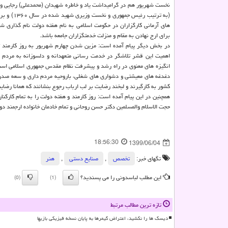
نخست شهریور هم در گرامیداشت یاد و خاطره شهیدان (محمدعلی) رجایی و (
(به ترتیب رئیس جمه
های آرمانی کارگزاران در حکومت اسلامی به نام هفته دولت نام گذاری ش
برای ارج نهادن به مقام و منزلت خدمتگزاران جامعه باشد.
در بخش دیگر پیام آمده است: مزین شدن چهارم شهریور به روز کارمند 
اهمیت این قشر تلاشگر در خدمت رسانی متعهدانه و دلسوزانه به مردم و 
انگیزه های معنوی در راه رشد و پیشرفت نظام مقدس جمهوری اسلامی است.
دغدغه های معیشتی و دشواری های شغلی، باروحیه مردم داری و سعه صدر و
کشور به کارگیرند و لبخند رضایت بر لب ارباب رجوع بنشانند که همانا رضا
همچنین در این پیام آمده است: روز کارمند و هفته دولت را به تمام کارکن
حجت الاسلام والمسلمین دکتر حسن روحانی و تمام خادمان خانواده ارجمند دو
18:56:30
1399/06/04
تگهای خبر:
تخصص
,
صنایع دستی
,
هنر
این مطلب لباسدونی را می پسندید؟
(0)
(1)
تازه ترین مطالب مرتبط
دیسک ها را نکشید، اعتراض گیمرها به پایان نسخه فیزیکی بازیها