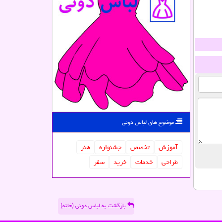
موضوع های لباس دونی
آموزش
تخصص
جشنواره
هنر
طراحی
خدمات
خرید
سفر
بازگشت به لباس دونی (خانه)