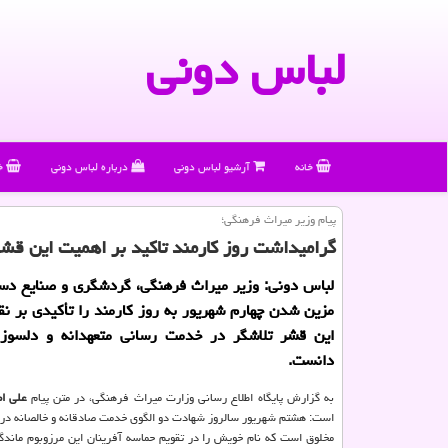
لباس دونی
خانه
آرشیو لباس دونی
درباره لباس دونی
خ
پیام وزیر میراث فرهنگی؛
گرامیداشت روز كارمند تاكید بر اهمیت این ق
لباس دونی: وزیر میراث فرهنگی، گردشگری و صنایع دست
مزین شدن چهارم شهریور به روز كارمند را تأكیدی بر 
این قشر تلاشگر در خدمت رسانی متعهدانه و دلسوزا
دانست.
به گزارش پایگاه اطلاع رسانی وزارت میراث فرهنگی، در متن پیام
علی ا
است: هشتم شهریور سالروز شهادت دو الگوی خدمت صادقانه و خالصانه در ر
مخلوق است که نام خویش را در تقویم حماسه آفرینان این مرزوبوم ماندگا