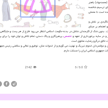
محمدجواد) باهنر
وری و نخست وزیری شهید شده در سال ۱۳۶۰) و برای ترسیم شاخصه
ده است تا محملی
تأکیدی بر نقش و
اهتمام بر مبنای
 بدون شک از کارمندان شاغل در بدنه حکومت اسلامی انتظار می رود فارغ از هر پست و جایگاهی و
 در سایه برخورداری از تعهد و
تخصص
، پرهیزگاری و پاک دستی، تمام تلاش و توان خود را برای پ
یت خالق درگرو رضایت مخلوق است.
ان و دولتمردان خدوم تبریک و تهنیت می گویم و از خدواند منان، توفیق و تعالی و سلامتی رئیس جمه
لت جمهوری اسلامی ایران را مسئلت دارم.
2142
5
/
5.0
X