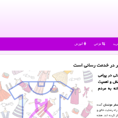
رید
طراحی
آموزش
شر در خدمت رسانی است
ی در پیامی
نقش و اهمیت
نه به مردم
صغر مونسان
آمده
اه رضایت خالق و
ر کرده اند. هفته