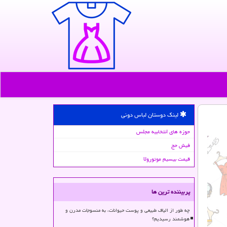
لینک دوستان لباس دونی
حوزه های انتخابیه مجلس
فیش حج
قیمت بیسیم موتورولا
پربیننده ترین ها
چه طور از الیاف طبیعی و پوست حیوانات، به منسوجات مدرن و
هوشمند رسیدیم؟