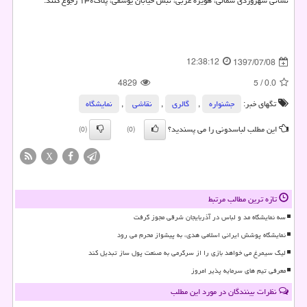
نشانی سهروردی شمالی، هویزه غربی، نبش خیابان یوسفی، پلاك۱۳۰ رجوع كنند.
12:38:12
1397/07/08
4829
5
/
0.0
تگهای خبر:
جشنواره
,
گالری
,
نقاشی‌
,
نمایشگاه
این مطلب لباسدونی را می پسندید؟
(0)
(0)
X
تازه ترین مطالب مرتبط
سه نمایشگاه مد و لباس در آذربایجان شرقی مجوز گرفت
نمایشگاه پوشش ایرانی اسلامی هدی، به پیشواز محرم می رود
لیگ سیمرغ می خواهد بازی را از سرگرمی به صنعت پول ساز تبدیل کند
معرفی تیم های سرمایه پذیر امروز
نظرات بینندگان در مورد این مطلب