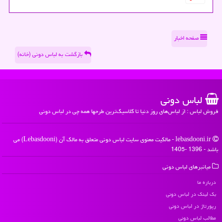
صفحه اخبار
بازگشت به لباس دونی (خانه)
لباس دونی
فروش لباس : از لباس‌های روز دنیا تا کلاسیک‌ترین طرحها همه چی در لباس دونی
lebasdooni.ir - مالکیت معنوی سایت لباس دونی متعلق به مالک آن (Lebasdooni) می
باشد - 1396 -1405
میانبرهای لباس دونی
درباره ما
بک لینک در لباس دونی
رپورتاژ در لباس دونی
مطالب لباس دونی