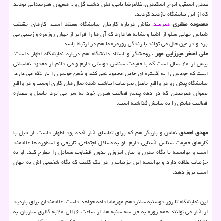
عبدی اسبقی، ایرج اسكندری، غلامرضا نامی، هلن دشت گل و... همچون هنرمندانی بودند
كه از این نمایشگاه بازدید كردند.
معصومه مظفری
هنرمند
نقاش درباره كارهای نمایشگاه معتقد است: كارهای حقیقت
شناس جهانی مملو از اشیا و نشانه ها دارد كه آن ها را فراتر از جهان روزمره و زمینی می
برد و در عین حال می تواند با زندگی روزمره ما هم در ارتباط باشد.
علی اصغر میرزایی مهر
پژوهشگر و استاد دانشگاه هم درباره نمایشگاه اظهار داشت:
بیش از ۴۰ سال است كه با حقیقت شناس دوستی دارم و می دانم از معدود نقاشانی
است كه خودش را به گستره ای خاص محدود نمی كند و ذهن خویش را باز نگه می دارد.
نمایشگاه پیش رو در واقع حاصل تجربیات انباشت شده سال های كاری اوست و در واقع
بعنوان هنرمندی كه در دهه پنجم فعالیت هنری خود به سر می برد حاصل و عصاره
فعالیت هایش را به نمایش گذاشته است.
مهدی احمدی
نقاش و بازیگر هم كه برای تماشای آثار آمده بود اظهار داشت: از قبل با
كارهای حقیقت شناس آشنایی دارم. او به مسائل اجتماعی، تاریخی و اسطوره ها علاقمند
است و توانسته با نگاه مدرن و بیان امروزی بدون قضاوت مسائل را مطرح كند. او به
جزئیات علاقه دارد و توانسته این جزئیات را در یك كلیت كه نگاه شخصی اش به جهان
است بروز دهد.
این نمایشگاه تا روز دوشنبه شانزدهم مهرماه ادامه خواهد داشت. علاقمندان برای بازدید
از آثار می توانند همه روزه به جز سه شنبه ها، از ساعت ۱۶الی ۲۰به گالری ساربان به