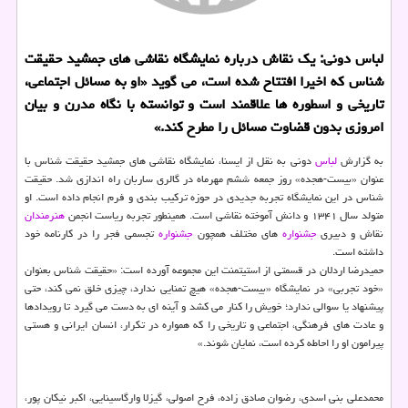
لباس دونی: یك نقاش درباره نمایشگاه نقاشی های جمشید حقیقت
شناس كه اخیرا افتتاح شده است، می گوید «او به مسائل اجتماعی،
تاریخی و اسطوره ها علاقمند است و توانسته با نگاه مدرن و بیان
امروزی بدون قضاوت مسائل را مطرح كند.»
به گزارش
لباس
دونی به نقل از ایسنا، نمایشگاه نقاشی های جمشید حقیقت شناس با
عنوان «بیست-هجده» روز جمعه ششم مهرماه در گالری ساربان راه اندازی شد. حقیقت
شناس در این نمایشگاه تجربه جدیدی در حوزه تركیب بندی و فرم انجام داده است. او
متولد سال ۱۳۴۱ و دانش آموخته نقاشی است. همینطور تجربه ریاست انجمن
هنرمندان
نقاش و دبیری
جشنواره
های مختلف همچون
جشنواره
تجسمی فجر را در كارنامه خود
داشته است.
حمیدرضا اردلان در قسمتی از استیتمنت این مجموعه آورده است: «حقیقت شناس بعنوان
«خود تجربی» در نمایشگاه «بیست-هجده» هیچ تمنایی ندارد، چیزی خلق نمی كند، حتی
پیشنهاد یا سوالی ندارد؛ خویش را كنار می كشد و آینه ای به دست می گیرد تا رویدادها
و عادت های فرهنگی، اجتماعی و تاریخی را كه همواره در تكرار، انسان ایرانی و هستی
پیرامون او را احاطه كرده است، نمایان شوند.»
محمدعلی بنی اسدی، رضوان صادق زاده، فرح اصولی، گیزلا وارگاسینایی، اكبر نیكان پور،