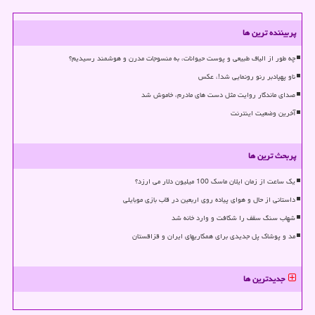
پربیننده ترین ها
چه طور از الیاف طبیعی و پوست حیوانات، به منسوجات مدرن و هوشمند رسیدیم؟
ناو پهپادبر رنو رونمایی شد!، عکس
صدای ماندگار روایت مثل دست های مادرم، خاموش شد
آخرین وضعیت اینترنت
پربحث ترین ها
یک ساعت از زمان ایلان ماسک 100 میلیون دلار می ارزد؟
داستانی از حال و هوای پیاده روی اربعین در قاب بازی موبایلی
شهاب سنگ سقف را شکافت و وارد خانه شد
مد و پوشاک پل جدیدی برای همکاریهای ایران و قزاقستان
جدیدترین ها