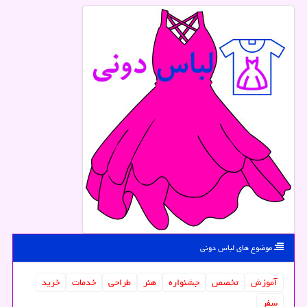
موضوع های لباس دونی
آموزش
تخصص
جشنواره
هنر
طراحی
خدمات
خرید
سفر