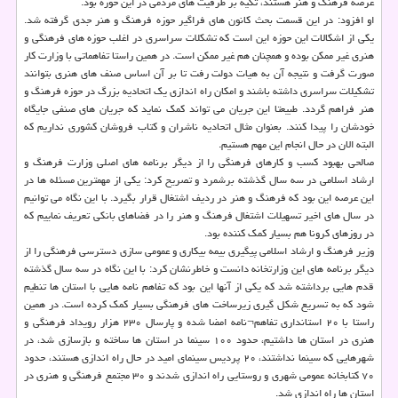
عرصه فرهنگ و هنر هستند، تکیه بر ظرفیت های مردمی در این حوزه بود.
او افزود: در این قسمت بحث کانون های فراگیر حوزه فرهنگ و هنر جدی گرفته شد.
یکی از اشکالات این حوزه این است که تشکلات سراسری در اغلب حوزه های فرهنگی و
هنری غیر ممکن بوده و همچنان هم غیر ممکن است. در همین راستا تفاهماتی با وزارت کار
صورت گرفت و نتیجه آن به هیات دولت رفت تا بر آن اساس صنف های هنری بتوانند
تشکیلات سراسری داشته باشند و امکان راه اندازی یک اتحادیه بزرگ در حوزه فرهنگ و
هنر فراهم گردد. طبیعتا این جریان می تواند کمک نماید که جریان های صنفی جایگاه
خودشان را پیدا کنند. بعنوان مثال اتحادیه ناشران و کتاب فروشان کشوری نداریم که
البته الان در حال انجام این مهم هستیم.
صالحی بهبود کسب و کارهای فرهنگی را از دیگر برنامه های اصلی وزارت فرهنگ و
ارشاد اسلامی در سه سال گذشته برشمرد و تصریح کرد: یکی از مهمترین مسئله ها در
این عرصه این بود که فرهنگ و هنر در ردیف اشتغال قرار بگیرد. با این نگاه می توانیم
در سال های اخیر تسهیلات اشتغال فرهنگ و هنر را در فضاهای بانکی تعریف نماییم که
در روزهای کرونا هم بسیار کمک کننده بود.
وزیر فرهنگ و ارشاد اسلامی پیگیری بیمه بیکاری و عمومی سازی دسترسی فرهنگی را از
دیگر برنامه های این وزارتخانه دانست و خاطرنشان کرد: با این نگاه در سه سال گذشته
قدم هایی برداشته شد که یکی از آنها این بود که تفاهم نامه هایی با استان ها تنطیم
شود که به تسریع شکل گیری زیرساخت های فرهنگی بسیار کمک کرده است. در همین
راستا با ۲۰ استانداری تفاهم¬نامه امضا شده و پارسال ۲۳۰ هزار رویداد فرهنگی و
هنری در استان ها داشتیم، حدود ۱۰۰ سینما در استان ها ساخته و بازسازی شد، در
شهرهایی که سینما نداشتند، ۲۰ پردیس سینمای امید در حال راه اندازی هستند، حدود
۷۰ کتابخانه عمومی شهری و روستایی راه اندازی شدند و ۳۰ مجتمع فرهنگی و هنری در
استان ها راه اندازی شد.