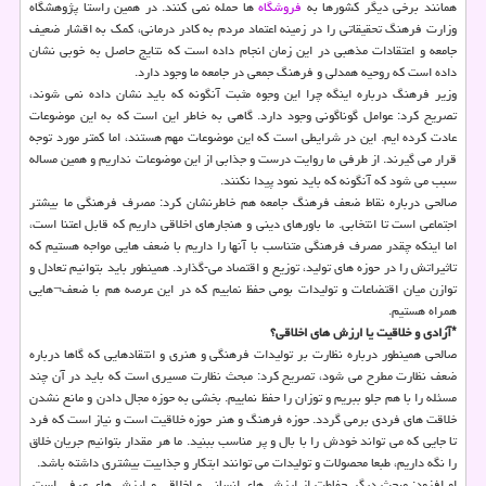
همانند برخی دیگر کشورها به
فروشگاه
ها حمله نمی کنند. در همین راستا پژوهشگاه
وزارت فرهنگ تحقیقاتی را در زمینه اعتماد مردم به کادر درمانی، کمک به اقشار ضعیف
جامعه و اعتقادات مذهبی در این زمان انجام داده است که نتایج حاصل به خوبی نشان
داده است که روحیه همدلی و فرهنگ جمعی در جامعه ما وجود دارد.
وزیر فرهنگ درباره اینگه چرا این وجوه مثبت آنگونه که باید نشان داده نمی شوند،
تصریح کرد: عوامل گوناگونی وجود دارد. گاهی به خاطر این است که به این موضوعات
عادت کرده ایم. این در شرایطی است که این موضوعات مهم هستند، اما کمتر مورد توجه
قرار می گیرند. از طرفی ما روایت درست و جذابی از این موضوعات نداریم و همین مساله
سبب می شود که آنگونه که باید نمود پیدا نکنند.
صالحی درباره نقاط ضعف فرهنگ جامعه هم خاطرنشان کرد: مصرف فرهنگی ما بیشتر
اجتماعی است تا انتخابی. ما باورهای دینی و هنجارهای اخلاقی داریم که قابل اعتنا است،
اما اینکه چقدر مصرف فرهنگی متناسب با آنها را داریم با ضعف هایی مواجه هستیم که
تاثیراتش را در حوزه های تولید، توزیع و اقتصاد می-گذارد. همینطور باید بتوانیم تعادل و
توازن میان اقتضاعات و تولیدات بومی حفظ نماییم که در این عرصه هم با ضعف¬هایی
همراه هستیم.
*آزادی و خلاقیت یا ارزش های اخلاقی؟
صالحی همینطور درباره نظارت بر تولیدات فرهنگی و هنری و انتقادهایی که گاها درباره
ضعف نظارت مطرح می شود، تصریح کرد: مبحث نظارت مسیری است که باید در آن چند
مسئله را با هم جلو ببریم و توزان را حفظ نماییم. بخشی به حوزه مجال دادن و مانع نشدن
خلاقت های فردی برمی گردد. حوزه فرهنگ و هنر حوزه خلاقیت است و نیاز است که فرد
تا جایی که می تواند خودش را با بال و پر مناسب ببنید. ما هر مقدار بتوانیم جریان خلاق
را نگه داریم، طبعا محصولات و تولیدات می توانند ابتکار و جذابیت بیشتری داشته باشد.
او افزود: مبحث دیگر حفاطت از ارزش های انسانی و اخلاقی و ارزش های عرفی است.