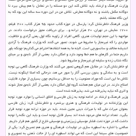
وزارت فرهنگ و ارشاد باید تلاش کند این دو مسئله را در تعادل با هم پیش ببرد تا
دوگانه مکمل باشند و نه دوگانه معارض. تلاش من در این دوره سه ساله این بود که به
این نگاه معتقد باشم.
وزیر فرهنگ خاطرنشان کرد: پارسال در حوزه کتاب حدود ۹۵ هزار کتاب، ۲۰۰ فیلم،
۱۷۰۰ نمایش در تهران، ۲۰ هزار ترانه و... برای دریافت مجوز درخواست دادند. در
مواجهه با این حجم تولیدات هنری، گاهی افراد از زاویه نگاه اول یعنی آزادی و خلاقیت،
مواردی را که غیرمجاز یا مشروط می شوند، تصور می کنند که وزارت فرهنگ با آزادی
اندیشه مخالف و سانسورچی است. البته ما به همه انتقادها احترام می گذاریم؛ چونکه باور
داریم حتما در کارهای ما هم خطا وجود دارد و امکان دارد بعضی از آثار نابحق و بر مبنای
نگاه شتاب زده و سلیقه ای غیرمجاز و مشروط شود.
او خاطرنشان کرد: در مقابل هم گروهی تصور می کنند که وزارت فرهنگ گاهی بی توجه
است و به سادگی و بدون بررسی آثار را عبور می هد، درحالی که اصلا اینگونه نیست.
تلاش ما این است که موراد ممنوعیت را به حدقل برسانیم، چون بسیاری از موارد قابلیت
اصلاح دارند. در این میان هم همانند گروه اول امکان دارد بعضی از آثار نابحق مجاز شوند
و اثری که نباید پذیرفته می شد، پذیرفته شده است.
وزیر فرهنگ و ارشاد در ادامه توجه به زبان فارسی و اخلاق انسانی را موارد مورد توجه
این وزارتخانه در تولیدات فرهنگی و هنری برشمرد و خاطرنشان کرد: زبان فارسی
بعنوان میراث ملی که با میراث دینی عجین شده، باید در حوزه ترانه مورد توجه قرار
بگیرد. تعداد ترانه های مردود شده اند بسیار قابل توجه است و باید این نکته را توجه
داشت که در حوزه تحت فشار موسیقی زیرزمینی و موسیقی خارج از کشور هم قرار داریم.
صالحی با اشاره به اسطوره سازی در تولیدات فرهنگی و هنری هم تصریح کرد: یکی از
خصوصیت های سینما این است که می تواند اسطوره ای را از حالت ذهنی به تصویری و