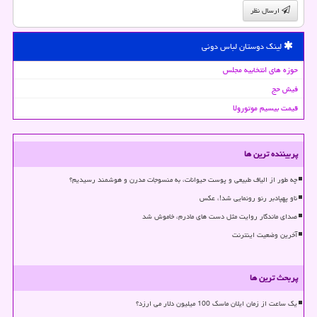
ارسال نظر
لینک دوستان لباس دونی
حوزه های انتخابیه مجلس
فیش حج
قیمت بیسیم موتورولا
پربیننده ترین ها
چه طور از الیاف طبیعی و پوست حیوانات، به منسوجات مدرن و هوشمند رسیدیم؟
ناو پهپادبر رنو رونمایی شد!، عکس
صدای ماندگار روایت مثل دست های مادرم، خاموش شد
آخرین وضعیت اینترنت
پربحث ترین ها
یک ساعت از زمان ایلان ماسک 100 میلیون دلار می ارزد؟