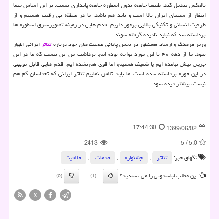
بالعکس تبدیل کند. طبیعتا جامعه بدون اسطوره جامعه پایداری نیست. بر این اساس حتما
انتظار از سینمای ایران بالا است و باید هم باشد. ما در منطقه بی رقیب هستیم و از
ظرفیت انسانی و تکنیکی بالایی برخور داریم. قدم هایی در زمینه تصویرسازی اسطوره ها
برداشته شد که نباید نادیده گرفته شوند.
وزیر فرهنگ و ارشاد همینطور در بخش پایانی صحبت های خود درباره
تئاتر
ایرانی اظهار
نمود: ما از دهه ۴۰ با این مورد مواجه بوده ایم. برداشت من این نیست که ما در این
جریان پیش نیامده ایم یا ضعیف هستیم، اما قوی هم نشده ایم. قدم هایی قابل توجهی
در این حوزه برداشته شده است. ما باید تلاش نماییم تئاتر ایرانی که تعداشان کم هم
نیست، بیشتر دیده شود.
17:44:30
1399/06/02
2413
5
/
5.0
تگهای خبر:
تئاتر
,
جشنواره
,
خدمات
,
خلاقیت
این مطلب لباسدونی را می پسندید؟
(0)
(1)
X