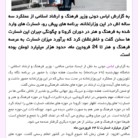
به گزارش لباس دونی وزیر فرهنگ و ارشاد اسلامی از عملكرد سه
ساله اش در این وزارتخانه، برنامه های پیش رو، خسارت های وارد
شده به فرهنگ و هنر در دوران كرونا و چگونگی جبران این خسارت
ها سخن گفت و خاطرنشان كرد كه برآورد میزان خسارت به عرصه
فرهنگ و هنر تا 24 فرودین ماه، حدود هزار میلیارد تومان بوده
است.
به گزارش
لباس
دونی به نقل از ایسنا، عباس صالحی - وزیر فرهنگ و ارشاد اسلامی -
شامگاه چهارشنبه (۲۹ مردادماه) به مناسبت هفته دولت با حضور در برنامه نگاه یک
تلویزیون، از عملکرد این وزارتخانه در مدت سه سالی که در این وزارتخانه حصور داشت و
برنامه های آینده وزارت ارشاد در حوزه های مختلف فرهنگی و هنری سخن گفت.
او ضمن گرامیداشت هفته دولت و تبریک روز جهانی عکاس و تقدیر از تلاش عکاس ها در
ثبت لحظات مهم بخصوص در ایام کرونایی، درباره تاثیرات کرونا در حوزه فرهنگ و هنر و
خسارت¬های واردشده، اظهار نمود: کرونا در حوزه های مختلف خسارت هایی را ایجاد کرد
که در حوزه فرهنگ و هنر هم به صورت خاص دیده می شود. چونکه ذات این حوزه جمع
گرایانه است. در این میان وقتی بیماری می آید که در تضاد کامل با تجمع و اجتماع است،
طبیعتا حوزه فرهنگ و هنر بیشتر از هر حوزه دیگری گرفتار صدمه می شود.
*هزار میلیارد خسارت تا ۲۴ فروردین ماه
صالحی افزود: از همان زمان که شیوع کرونا در کشور اعلام رسمی گشت، حوزه های