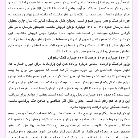
فرهنگی و هنری تعطیل شدند و این تعطیلی در بعضی مجموعه ها هچنان ادامه دارد و
برخی دیگر شبه تعطیل هستند. برآورد واقع گرایانه ما تا تاریخ ۲۴ فرودین ماه، نزدیک
هزار میلیارد تومان بود. باید این نکته را در نظر داشت که دامنه خسارتهای واردشده به
حوزه فرهنگ و هنر بسیار متنوع است. بعنوان مثال نمایشگاه کتابی که سال جاری تعطیل
شد، پارسال حدود ۱۲۰ تا ۱۳۰ میلیارد تومان فروش داشت. همینطور پارسال با در نظر
گرفتن تعطیلی سینماها در اسفندماه، حدود ۳۰۰ میلیارد تومن فروش داشتیم. این
درحالی است که بخش قابل توجهی از فروش سینماها در فصل های بهار و تابستان است
که بهار سال ۹۹ کلا از دست رفت و تابستان هم حالت شبه تعطیل دارد. حوزه های
نمایش، موسیقی و گالری ها هم همین شرایط را داشتند.
*از ۱۲۰ میلیارد وام ۱۲ درصد تا ۲۰۰ میلیارد کمک بلاعوض
وزیر فرهنگ و ارشاد اسلامی درباره برنامه های این وزارتخانه برای جبران خسارت ها،
اظهار نمود: اقداماتی در این حوزه صورت گرفته است که همچون می توان به بیمه
هنرمندان اشاره نمود که در سه ماه اولیه پرداخت گردید. بر این اساس ۳۵ میلیاد تومان
برای هنرمندانی که از صندوق هنر بیمه شده بودند، پرداخته شد. همینطور برای دریافت
تسهیلات با سود ۱۲ درصد، تا الان حدود ۶۰۲ میلیارد تومان توسط اصحاب فرهنک و هنر
ثبت شده که حدود ۱۲۰ میلیارد تابحال پرداخت شده است. بعضی از موانع برای دریافت
این وام ها هم رفع شده است. بعنوان مثال اگر متقاضی یا ضامن چک برگشتی داشته
باشند، مشکلی برای درافت وام وجود ندارد.
او درباره بیمه بیکاری هم توضیح داد: با عنایت به این که اصحاب فرهنگ و هنر بیمه
بیکاری کارفرما ندارند، ۱۲۰ میلیارد تومان واریز شده که بتوانیم بعنوان کمک تسهیلات
معیشتی به صورت بلاعوض به اعضای صندوق هنر پرداخت نماییم. ۷۵ هزار نفر عضو
صندوق هنر داریم که این مقدار در اختیارشان قرار داده می شود. همینطور ۲۰۰ میلیارد
تومان برای تسهیلات ارزان قیمت در نظر گرفته شده که در اختیار اصحاب فرهنگ و هنر