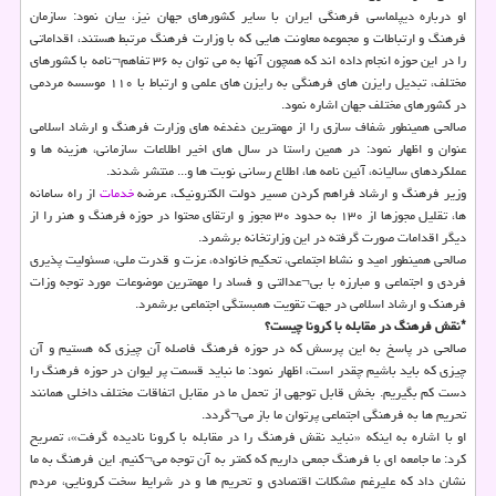
او درباره دیپلماسی فرهنگی ایران با سایر کشورهای جهان نیز، بیان نمود: سازمان
فرهنگ و ارتباطات و مجموعه معاونت هایی که با وزارت فرهنگ مرتبط هستند، اقداماتی
را در این حوزه انجام داده اند که همچون آنها به می توان به ۳۶ تفاهم¬نامه با کشورهای
مختلف، تبدیل رایزن های فرهنگی به رایزن های علمی و ارتباط با ۱۱۰ موسسه مردمی
در کشورهای مختلف جهان اشاره نمود.
صالحی همینطور شفاف سازی را از مهمترین دغدغه های وزارت فرهنگ و ارشاد اسلامی
عنوان و اظهار نمود: در همین راستا در سال های اخیر اطلاعات سازمانی، هزینه ها و
عملکردهای سالیانه، آئین نامه ها، اطلاع رسانی نوبت ها و... منتشر شدند.
وزیر فرهنگ و ارشاد فراهم کردن مسیر دولت الکترونیک، عرضه
خدمات
از راه سامانه
ها، تقلیل مجوزها از ۱۳۰ به حدود ۳۰ مجوز و ارتقای محتوا در حوزه فرهنگ و هنر را از
دیگر اقدامات صورت گرفته در این وزارتخانه برشمرد.
صالحی همینطور امید و نشاط اجتماعی، تحکیم خانواده، عزت و قدرت ملی، مسئولیت پذیری
فردی و اجتماعی و مبارزه با بی¬عدالتی و فساد را مهمترین موضوعات مورد توجه وزات
فرهنک و ارشاد اسلامی در جهت تقویت همبستگی اجتماعی برشمرد.
*نقش فرهنگ در مقابله با کرونا چیست؟
صالحی در پاسخ به این پرسش که در حوزه فرهنگ فاصله آن چیزی که هستیم و آن
چیزی که باید باشیم چقدر است، اظهار نمود: ما نباید قسمت پر لیوان در حوزه فرهنگ را
دست کم بگیریم. بخش قابل توجهی از تحمل ما در مقابل اتفاقات مختلف داخلی همانند
تحریم ها به فرهنگی اجتماعی پرتوان ما باز می¬گردد.
او با اشاره به اینکه «نباید نقش فرهنگ را در مقابله با کرونا نادیده گرفت»، تصریح
کرد: ما جامعه ای با فرهنگ جمعی داریم که کمتر به آن توجه می¬کنیم. این فرهنگ به ما
نشان داد که علیرغم مشکلات اقتصادی و تحریم ها و در شرایط سخت کرونایی، مردم