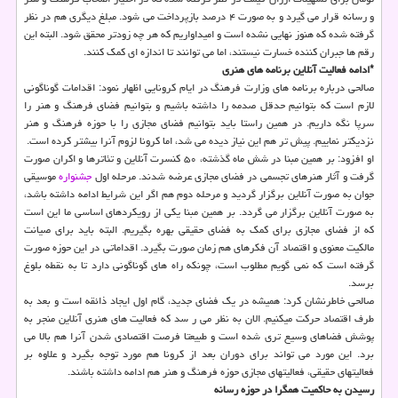
و رسانه قرار می گیرد و به صورت ۴ درصد بازپرداخت می شود. مبلغ دیگری هم در نظر
گرفته شده که هنوز نهایی نشده است و امیداواریم که هر چه زودتر محقق شود. البته این
رقم ها جبران کننده خسارت نیستند، اما می توانند تا اندازه ای کمک کنند.
*ادامه فعالیت آنلاین برنامه های هنری
صالحی درباره برنامه های وزارت فرهنگ در ایام کرونایی اظهار نمود: اقدامات گوناگونی
لازم است که بتوانیم حدقل صدمه را داشته باشیم و بتوانیم فضای فرهنگ و هنر را
سرپا نگه داریم. در همین راستا باید بتوانیم فضای مجازی را با حوزه فرهنگ و هنر
نزدیکتر نماییم. پیش تر هم این نیاز دیده می شد، اما کرونا لزوم آنرا بیشتر کرده است.
او افزود: بر همین مبنا در شش ماه گذشته، ۵۰ کنسرت آنلاین و تئاترها و اکران صورت
گرفت و آثار هنرهای تجسمی در فضای مجازی عرضه شدند. مرحله اول
جشنواره
موسیقی
جوان به صورت آنلاین برگزار گردید و مرحله دوم هم اگر این شرایط ادامه داشته باشد،
به صورت آنلاین برگزار می گردد. بر همین مبنا یکی از رویکردهای اساسی ما این است
که از فضای مجازی برای کمک به فضای حقیقی بهره بگیریم. البته باید برای صیانت
مالکیت معنوی و اقتصاد آن فکرهای هم زمان صورت بگیرد. اقداماتی در این حوزه صورت
گرفته است که نمی گویم مطلوب است، چونکه راه های گوناگونی دارد تا به نقطه بلوغ
برسد.
صالحی خاطرنشان کرد: همیشه در یک فضای جدید، گام اول ایجاد ذائقه است و بعد به
طرف اقتصاد حرکت میکنیم. الان به نظر می ر سد که فعالیت های هنری آنلاین منجر به
پوشش فضاهای وسیع تری شده است و طبیعتا فرصت اقتصادی شدن آنرا هم بالا می
برد. این مورد می تواند برای دوران بعد از کرونا هم مورد توجه بگیرد و علاوه بر
فعالیتهای حقیقی، فعالیتهای مجازی حوزه فرهنگ و هنر هم ادامه داشته باشند.
رسیدن به حاکمیت همگرا در حوزه رسانه