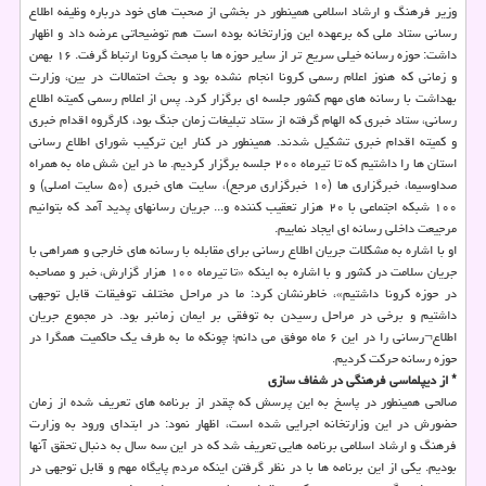
وزیر فرهنگ و ارشاد اسلامی همینطور در بخشی از صحبت های خود درباره وظیفه اطلاع
رسانی ستاد ملی که برعهده این وزارتخانه بوده است هم توضیحاتی عرضه داد و اظهار
داشت: حوزه رسانه خیلی سریع تر از سایر حوزه ها با مبحث کرونا ارتباط گرفت. ۱۶ بهمن
و زمانی که هنوز اعلام رسمی کرونا انجام نشده بود و بحث احتمالات در بین، وزارت
بهداشت با رسانه های مهم کشور جلسه ای برگزار کرد. پس از اعلام رسمی کمیته اطلاع
رسانی، ستاد خبری که الهام گرفته از ستاد تبلیغات زمان جنگ بود، کارگروه اقدام خبری
و کمیته اقدام خبری تشکیل شدند. همینطور در کنار این ترکیب شورای اطلاع رسانی
استان ها را داشتیم که تا تیرماه ۲۰۰ جلسه برگزار کردیم. ما در این شش ماه به همراه
صداوسیما، خبرگزاری ها (۱۰ خبرگزاری مرجع)، سایت های خبری (۵۰ سایت اصلی) و
۱۰۰ شبکه اجتماعی با ۲۰ هزار تعقیب کننده و... جریان رسانهای پدید آمد که بتوانیم
مرجیعت داخلی رسانه ای ایجاد نماییم.
او با اشاره به مشکلات جریان اطلاع رسانی برای مقابله با رسانه های خارجی و همراهی با
جریان سلامت در کشور و با اشاره به اینکه «تا تیرماه ۱۰۰ هزار گزارش، خبر و مصاحبه
در حوزه کرونا داشتیم»، خاطرنشان کرد: ما در مراحل مختلف توفیقات قابل توجهی
داشتیم و برخی در مراحل رسیدن به توفقی بر ایمان زمانبر بود. در مجموع جریان
اطلاع¬رسانی را در این ۶ ماه موفق می دانم؛ چونکه ما به طرف یک حاکمیت همگرا در
حوزه رسانه حرکت کردیم.
* از دیپلماسی فرهنگی در شفاف سازی
صالحی همینطور در پاسخ به این پرسش که چقدر از برنامه های تعریف شده از زمان
حضورش در این وزارتخانه اجرایی شده است، اظهار نمود: در ابتدای ورود به وزارت
فرهنگ و ارشاد اسلامی برنامه هایی تعریف شد که در این سه سال به دنبال تحقق آنها
بودیم. یکی از این برنامه ها با در نظر گرفتن اینکه مردم پایگاه مهم و قابل توجهی در