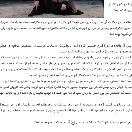
رنگ و کم رنگ تر
 پرداخته است.
، نویسنده و کارگردان مجموعه نمایشی مجموعه «نجواهای در گلو مانده» در حکایت آن ۱۰ بزرگ زن، می گوید: این کار، ادای دین من همکارانم است به وا
ا صورت گرفته و بیشتر، از مردان قهرمانی که در حادثه عاشورا حضورداشته اند صحبت می شود، ولی 
ن کربلا بوده اند.
 پس از واقعه عاشورا کاری حسینی کرده اند، بانوانی که «انتخاب درست»، «تصمیمی قاطع» و «عملی
د محتوا و برنامه سازی کمتر به آنها پرداخته شده است.
وفه سرگردان می شود و بی پناه و بی ماواء است و دشمن هم به دنبال اوست، در این زمان است که ز
 با آن جو اختناقی که در کوفه حاکم است جانش را هم برای امان دادن به مسلم از دست بدهد، حضر
 شده در نقش اندکی در داستان حضرت مسلم و مثلاً در مختارنامه بوده است و متأسفانه این زن در این
داده ایم. درحالی که من معتقدم که کار این زن واقعاً شجاعانه و جسورانه بود.
ست؛ به داستان «حمیده» - دختر مسلم بن عقیل - و ما در این مجموعه به این داستان پرداخته ایم.
 است که چشمش در بین اسرا به زنان بنی هاشم می افتد که حجاب هایشان پاره شده و به حجاب آنها 
د، این بانویی است که در داستان او را «بی نام، بی نشان» نام نهاده ام، در داستان او را می بینیم 
ای را به چشم دیده ام هولناک، آن قدر هولناک که هیچ چیزی از خودم یادم نیست فقط می دانم که ا
ودی که هر چه کرد نتوانست به لشکر حسین (ع) آب برساند و شرمنده است.