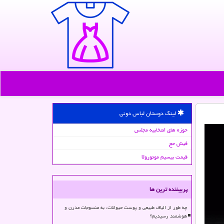
لینک دوستان لباس دونی
حوزه های انتخابیه مجلس
فیش حج
قیمت بیسیم موتورولا
پربیننده ترین ها
چه طور از الیاف طبیعی و پوست حیوانات، به منسوجات مدرن و
هوشمند رسیدیم؟