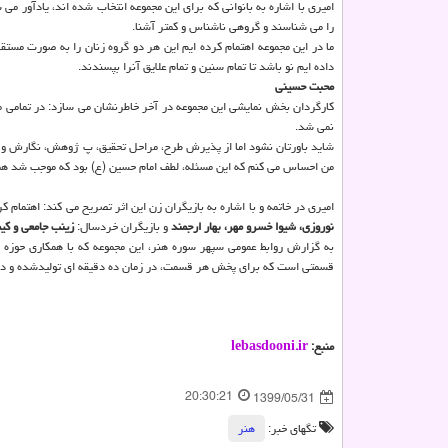
امیری با اشاره به بانوانی که برای این مجموعه انتخاب شده اند، یادآور می 
را می شناسند و گروهی ناشناس و کمتر آشنا.
ما در این مجموعه اهتمام کرده ایم این هر دو گروه زنان را به صورت مست
داده ایم نو باشد تا تمام سنین و تمام علایق آنرا بپسندند.
محبت حسینی
کارگردان بخش نمایشی این مجموعه در آخر خاطرنشان می سازد: در تمامی مر
نمی شد.
من احساس می کنم که این مسئله، لطف امام حسین (ع) بود که موجب شد هم
امیری در خاتمه و با اشاره به بازیگران زن این اثر تصریح می کند: اهتمام ک
نوروزی، شیوا خسرو مهر، بهار ارجمند
و بازیگران خردسال:
زینب جامعی و کیم
به گزارش روابط عمومی سپهر سوره هنر، این مجموعه که با همکاری حوزه 
قسمتی است که برای پخش هر قسمت، در زمان ده دقیقه ای تولیدشده و در
منبع:
lebasdooni.ir
20:30:21
1399/05/31
تگهای خبر:
هنر