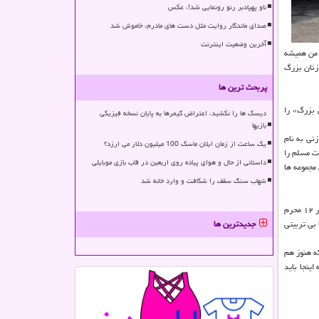
ناو پهپادبر رنو رونمایی شد!، عکس
صدای ماندگار روایت مثل دست های مادرم، خاموش شد
آخرین وضعیت اینترنت
قعه عاشورا، من همیشه
زنان بزرگ
پربحث ترین ها
 بزرگ» را
دیسک ها را نکشید، اعتراض گیمرها به پایان نسخه فیزیکی
بازیها
نی به نام
یک ساعت از زمان ایلان ماسک 100 میلیون دلار می ارزد؟
ت مسلم را
داستانی از حال و هوای پیاده روی اربعین در قاب بازی موبایلی
 مجموعه ها
شهاب سنگ سقف را شکافت و وارد خانه شد
نویسنده و کارگردان مجموعه نمایشی مجموعه «نجواهای در گلو مانده» در ادامه به دیگر زنان مهمی که در این مجموعه حضور دارند اشاره کرده و می گوید: وقتی که کاروان اسرا در ۱۲ محرم
بی تربیتی
جدیدترین ها
که هنوز هم
ینجا باید