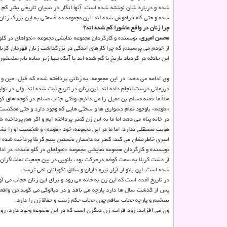
شده و درباره شان نوشته شده است، آنها انگار در نسیان تاریخی بشر کم 
شده و حتی گاه فراموش شده اند، این مجموعه ده قسمتی به این بزرگ زنان
چرا زنان در واقع عاشورا گم شده اند؟
محسن امیری
از خودم می پرسیدم که چرا کارهای اندکی در بزرگداشت زنان قهرمان کربل
این حادثه در گردباد تاریخ یا گم شده اند یا آنکه تنها زیر سایه نام سلحشورا
وی ادامه می دهد: در این مجموعه، به زنانی پرداخته شده که قبل، حین و
درزمانی درست انجام داده اند. این زنان در تاریخ ثبت شده اند، ولی در تولی
مثلاً ما قصه مسلم بن عقیل را می دانیم، وقتی جناب مسلم در کوچه های ک
«طوعه» باوجود تمام دشواری ها و سختی هایی که وجود دارد و حتی ممکنست
در خانه پناه می دهد اما ما به این زن کمتر پرداخته ایم و اگر هم پرداخته
هویت مستقلی ندارد، اما ما در این مجموعه، خود «طوعه» و شخصیت او را نشان 
امیری خاطرنشان می کند: کمتر به داستان نخستین یتیم کربلا پرداخته شده ا
از دشت کربلا به سمت کوفه درحرکت بود، بانویی در بین جمعیت تماشاگران
شده است، این بانو از آزار نیزه داران و شلاق نگهبانان نمی ترسد.
در تاریخ آمده است که این زن به خانه می رود و برای این زنان حجاب می آور
پس از گذشت سال ها دارد پارچه می بافد و در دیالوگی می گوید من واقعه 
بنیشیم و پارچه حجاب ببافم چون حجاب حکم زینت و حفاظ زن را دارد.
وی می افزاید: رود فرات، زن دیگری است که در این مجموعه وجود دارد، ر