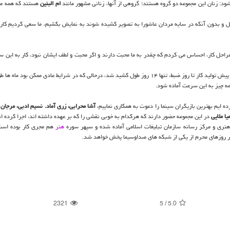
شود: زنان این مجموعه دو گروه هستند؛ گروهی از آنها، زنانی مشهور مانند
ام البنین
هستند که همه مخا
قل و بدون آنکه در سایه مردان عاشورا به تصویر کشیده شوند به نمایش بکشیم، ما سعی کردیم کاری
احل کار، احساس می کردم که چقدر به ما محبت دارند و اگر محبت و لطف ایشان نبود، کار به این س
شاید باورتان نشود اما از پذیرش طرح، مراحل تحقیق، پ ژوهش، نگارش و پیش تولید کار تا روز ضبط، تنها ۱۴ روز طول کشید شد، درحالی که در شرایط عادی ممک
ه چیز به این سرعت آماده شود.
رده ایم بهترین بازیگران سینما را دعوت به همکاری نماییم،
آشا محرابی، زری آماد. نسیم ادبی، مرجان 
یا ملایی
در این مجموعه حضور دارند که هرکدام به خوبی نقشی را که بر عهده داشته اند، اجرا کرده ان
هنری و مرکز رسانه سازمان تبلیغات اسلامی آماده شده و سپهر سوره
هنر
هم مجری کار بوده است
 روزهای محرم از یکی از شبکه های صداوسیما پخش خواهد شد.
2321
5
/
5.0