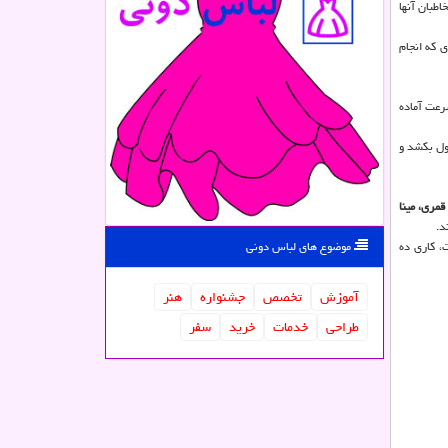
طبان آنها
 که انجام
رعت آماده
ن بود ماه ها طول بکشد و
قمری، مینا
د.
موضوع های لباس دونی
، کاری ده
آموزش
تخصص
جشنواره
هنر
طراحی
خدمات
خرید
سفر