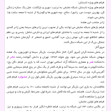
فیلم های ویژه تابستان:
فیلم های ویژه تابستان شبکه نمایش به ترتیب: دوری و بازگشت، مثل یک ستاره زندگی
کن، بهترین دوست من، زادورا، سلاح، بچه شهری ها و گودزیلا از شنبه تا جمعه ساعت ۱۵
پخش می شوند.
ژانر منتخب این هفته:
فیلم بازهای شبکه نمایش می توانند یکی از محبوب ترین ژانرهای سینما یعنی ژانر کمدی
را از شنبه تا جمعه به ترتیب با تماشای فیلم های ایرانی و خارجی شامل: پتسی و بی نظم
منظم، اخلاقتو خوب کن، موش زبل، مرد آفتابی، احمق و احمقتر ۲، آپارتمان شماره ۱۳ و
جنجال بزرگ از این شبکه دنبال کنند.
مرورآثار:
در بخش صحنه گران (مرور آثار)، الناز شاکردوست، بازیگر سینما و تلویزیون، یک هفته
میهمان شبکه نمایش می شود. وی متولد ۱۳۶۳ تهران و دانش آموخته رشته
تئاتر
از
دانشکده
هنر
و معماری دانشگاه آزاد اسلامی تهران است که با بازی در فیلم «گل یخ»
ساخته کیومرث پوراحمد به سینما آمد و ظرف کمتر از یک سال در پنج فیلم سینمایی نقش
آفرینی کرد. وی در سال ۱۳۹۷ برای نقش آفرینی متفاوتش در فیلم تحسین شده شبی
که ماه کامل شد برنده سیمرغ بلورین بهترین بازیگر نقش اول زن از
جشنواره
فیلم فجر
شد.
علاقمندان به بازی این بازیگر می توانند از شنبه تاجمعه ساعت ۲۱ به ترتیب فیلم های:
خدا نزدیک است، فاصله، شبی که ماه کامل شد، شرط اول، مجردها، کیش و مات و عروس
فراری را مشاهده کنند.
فیلم های اولین نمایش:
در باکس ساعت ۲۳ این شبکه به ترتیب فیلم خاطره انگیز فرار به سمت پیروزی و نیز: