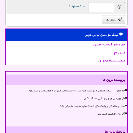
= ۶ بعلاوه ۴
ارسال نظر
لینک دوستان لباس دونی
حوزه های انتخابیه مجلس
فیش حج
قیمت بیسیم موتورولا
پربیننده ترین ها
چه طور از الیاف طبیعی و پوست حیوانات، به منسوجات مدرن و هوشمند رسیدیم؟
ناو پهپادبر رنو رونمایی شد!، عکس
صدای ماندگار روایت مثل دست های مادرم، خاموش شد
آخرین وضعیت اینترنت
پربحث ترین ها