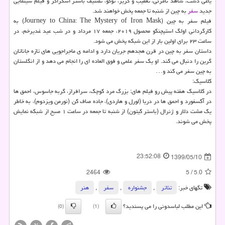
یاغی دشت، شاهد نامرئی، تعقیب و گریز، توگو، تصنیف باستر اسکراگز و فیلم سینمایی
جدید
سفر
به چین از شنبه تا جمعه پخش خواهند شد.
فیلم سفر به چین (Journey to China: The Mystery of Iron Mask) به
کارگردانی اولگ استپچنکو محصول ۲۰۱۹، جمعه ۱۷ مرداد و در شب عید غدیرخم، در
ساعت ۲۳ برای اولین بار از این شبکه پخش می شود.
داستان سفر به چین در قرن هجدهم جریان دارد و ادامه ی ماجراجویی های تازه جاناتان
گرین را دنبال می کند. او یک سفر علمی و فوق العاده ای را انجام می دهد و از انگلستان
به چین سفر می کند و…
کلاسیک:
در کلاسیک هفته پیش رو فیلم های: بزرگ مرد کوچک، سرافراز، گربه جاسوس، احمق ها
در آکسفورد و احمق ها در دریا (لورل و هاردی)، جاده صاف کن (نورمن ویزدوم)، به خاطر
یک مشت دلار و ژنرال (باستر کیتون) از شنبه تا جمعه در ساعت ۱ صبح از شبکه نمایش
پخش می شوند.
23:52:08
1399/05/10
2464
5
/
5.0
تگهای خبر:
تئاتر
,
جشنواره
,
سفر
,
هنر
این مطلب لباسدونی را می پسندید؟
(0)
(1)