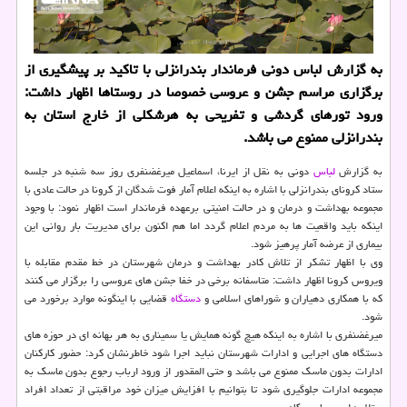
به گزارش لباس دونی فرماندار بندرانزلی با تاكید بر پیشگیری از
برگزاری مراسم جشن و عروسی خصوصا در روستاها اظهار داشت:
ورود تورهای گردشی و تفریحی به هرشكلی از خارج استان به
بندرانزلی ممنوع می باشد.
به گزارش
لباس
دونی به نقل از ایرنا، اسماعیل میرغضنفری روز سه شنبه در جلسه
ستاد کرونای بندرانزلی با اشاره به اینکه اعلام آمار فوت شدگان از کرونا در حالت عادی با
مجموعه بهداشت و درمان و در حالت امنیتی برعهده فرماندار است اظهار نمود: با وجود
اینکه باید واقعیت ها به مردم اعلام گردد اما هم اکنون برای مدیریت بار روانی این
بیماری از عرضه آمار پرهیز شود.
وی با اظهار تشکر از تلاش کادر بهداشت و درمان شهرستان در خط مقدم مقابله با
ویروس کرونا اظهار داشت: متاسفانه برخی در خفا جشن های عروسی را برگزار می کنند
که با همکاری دهیاران و شوراهای اسلامی و
دستگاه
قضایی با اینگونه موارد برخورد می
شود.
میرغضنفری با اشاره به اینکه هیچ گونه همایش یا سمیناری به هر بهانه ای در حوزه های
دستگاه های اجرایی و ادارات شهرستان نباید اجرا شود خاطرنشان کرد: حضور کارکنان
ادارات بدون ماسک ممنوع می باشد و حتی المقدور از ورود ارباب رجوع بدون ماسک به
مجموعه ادارات جلوگیری شود تا بتوانیم با افزایش میزان خود مراقبتی از تعداد افراد