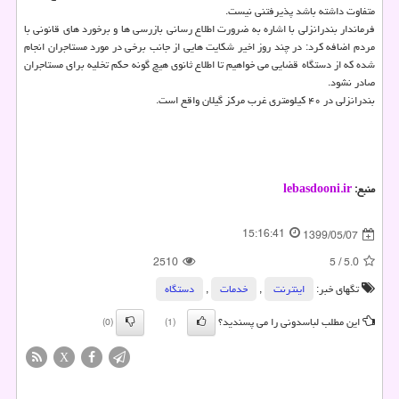
متفاوت داشته باشد پذیرفتنی نیست.
فرماندار بندرانزلی با اشاره به ضرورت اطلاع رسانی بازرسی ها و برخورد های قانونی با
مردم اضافه کرد: در چند روز اخیر شکایت هایی از جانب برخی در مورد مستاجران انجام
شده که از دستگاه قضایی می خواهیم تا اطلاع ثانوی هیچ گونه حکم تخلیه برای مستاجران
صادر نشود.
بندرانزلی در ۴۰ کیلومتری غرب مرکز گیلان واقع است.
منبع:
lebasdooni.ir
15:16:41
1399/05/07
2510
5
/
5.0
تگهای خبر:
اینترنت
,
خدمات
,
دستگاه
این مطلب لباسدونی را می پسندید؟
(0)
(1)
X