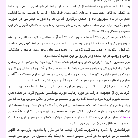
مبتلا به این بیماری بکاهیم.
وی با اشاره به ضرورت استفاده از ظرفیت بسیجیان و اعضای شوراهای اسلامی روستاها
در کمک به کادر بهداشت و درمان شهرستان خاطرنشان کرد: با عنایت به بازگشایی
مدارس از ۱۵ شهریور ماه و احتمال برگزاری کلاس ها به صورت اینترنتی در صورت
شیوع کرونا، باید زیر ساخت های اینترنتی شهرستان ارتقا یابد تا دانش آموزان در این
خصوص مشکلی نداشته باشند.
به گفته میرغضنفری دانشگاه ها با محوریت دانشگاه آزاد اسلامی با تهیه مقالاتی در رابطه
با ویروس کرونا با هدف بالابردن روحیه و آستانه تحمل مردم در شرایط کنونی می توانند
شرایط را بگونه ای مدیریت کنند که در این محدودیت های ناخواسته، مردم با مشکلات
روحی و روانی مواجه نشده و از بار روانی این قضیه کاسته شود.
میرغضنفری افزود: گزارش فعالیتهای انجام شده ستاد کرونا باید به مردم اطلاع رسانی
شود و اداره ورزش و جوانان هم می تواند با استفاده از تأثیر گذاری قهرمانان ورزشی و
بازیکنان تیم ملوان با تهیه کلیپ یا قرار دادن پیامی در فضای مجازی نسبت به آگاهی
سازی و اخطار به مردم در مورد مراقبت از خود تأثیر دوچندانی داشته باشد.
فرماندار بندرانزلی با تاکید بر لزوم اجرای مستمر بازرسی ها با نماینده بهداشت و
فرمانداری از مجموعه ادارات در مورد رعایت موارد بهداشتی تصریح کرد: در هفته های
نخست شیوع کرونا مردم شاهد گند زدایی و ضدعفونی معابر و اماکن عمومی بودند که بار
روانی مثبتی در جامعه داشت که متاسفانه این امر کمرنگ شده و فرمانداری با استفاده از
ارتباطات موجود و ظرفیت های استانی، مواد ضدعفونی را تهیه و در اختیار دستگاه های
خدمات
رسان قرار می دهد تا بار دیگر ضدعفونی مراکزی که تردد مردم در آن زیاد است
به صورت حداقل دو روز در بین صورت گیرد.
میرغضنفری با اشاره به ضرورت کنترل قیمت ها در بازار با تشدید بازرسی ها اظهار
داشت: برخی گرانی ها در کشور عمومی است اما اینکه یک محصول در انزلی پنج قیمت