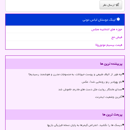
ارسال نظر
لینک دوستان لباس دونی
حوزه های انتخابیه مجلس
فیش حج
قیمت بیسیم موتورولا
پربیننده ترین ها
چه طور از الیاف طبیعی و پوست حیوانات، به منسوجات مدرن و هوشمند رسیدیم؟
ناو پهپادبر رنو رونمایی شد!، عکس
صدای ماندگار روایت مثل دست های مادرم، خاموش شد
آخرین وضعیت اینترنت
پربحث ترین ها
دیسک ها را نکشید، اعتراض گیمرها به پایان نسخه فیزیکی بازیها